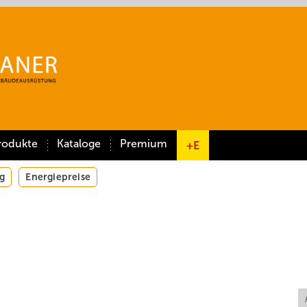
rodukte
Kataloge
Premium
+E
g
Energiepreise