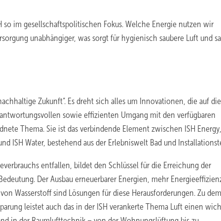
 so im gesellschaftspolitischen Fokus. Welche Energie nutzen wir
sorgung unabhängiger, was sorgt für hygienisch saubere Luft und s
chhaltige Zukunft“. Es dreht sich alles um Innovationen, die auf die
rantwortungsvollen sowie effizienten Umgang mit den verfügbaren
rdnete Thema. Sie ist das verbindende Element zwischen ISH Energy
d ISH Water, bestehend aus der Erlebniswelt Bad und Installationst
erbrauchs entfallen, bildet den Schlüssel für die Erreichung der
 Bedeutung. Der Ausbau erneuerbarer Energien, mehr Energieeffizienz
on Wasserstoff sind Lösungen für diese Herausforderungen. Zu de
arung leistet auch das in der ISH verankerte Thema Luft einen wic
nd in der Raumlufttechnik – von der Wohnungslüftung bis zu