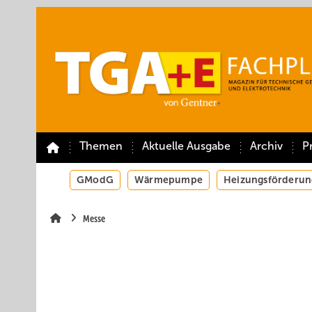
Springe
Springe
Springe
auf
auf
auf
Hauptinhalt
Hauptmenü
SiteSearch
Themen
Aktuelle Ausgabe
Archiv
P
GModG
Wärmepumpe
Heizungsförderun
Messe