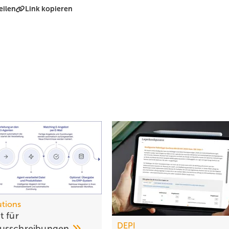
eilen
Link kopieren
tions
t für
DEPI
usschreibungen