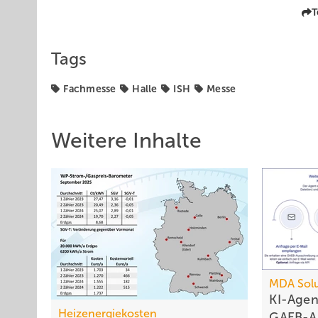
T
Tags
Fachmesse
Halle
ISH
Messe
Weitere Inhalte
MDA Solu
KI-Agen
Heizenergiekosten
GAEB-A