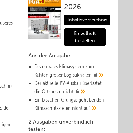
2026
Inhaltsverzeichnis
auberes
Einzelheft
bestellen
Aus der Ausgabe:
Dezentrales Klimasystem zum
Kühlen großer
Logistik­hallen
,
Der aktuelle PV-Ausbau über­lastet
echnik.
die Orts­netze
nicht
Ein bisschen Grüngas geht bei den
, der
Klima­schutz­zielen nicht
auf
m
2 Ausgaben unverbindlich
htigen
testen: