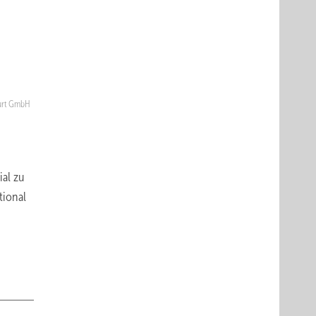
urt GmbH
ial zu
tional