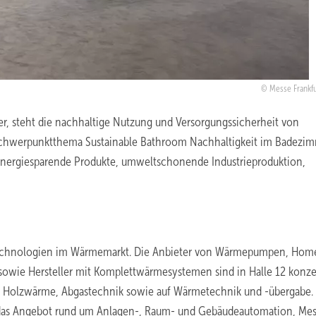
Messe Frankf
er, steht die nachhaltige Nutzung und Versorgungssicherheit von
 Schwerpunktthema Sustainable Bathroom Nachhaltigkeit im Badezim
 energiesparende Produkte, umweltschonende Industrieproduktion,
tstechnologien im Wärmemarkt. Die Anbieter von Wärmepumpen, Hom
ie Hersteller mit Komplettwärmesystemen sind in Halle 12 konzen
von Holzwärme, Abgastechnik sowie auf Wärmetechnik und -übergabe. 
 das Angebot rund um Anlagen-, Raum- und Gebäudeautomation, Mes