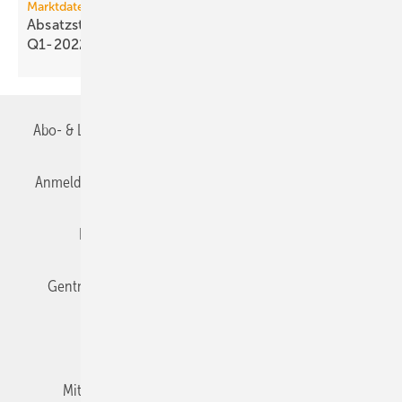
Marktdaten
Absatzstruktur wasserführender Wärmeerzeuger
Q1-2022 bis
Q1-2026
Abo- & Leserservice
AGB
Alle Inhalte chronologisch
Anmelden
Anmeldung & Registrierung
Datenschutz
Editor's choice
E-Paper
Fachbeiträge
Gentner Verlag
Impressum
Karriere bei Gentner
Team
Mediaservice
Mitgliedschaften und Engagement
Newsletter