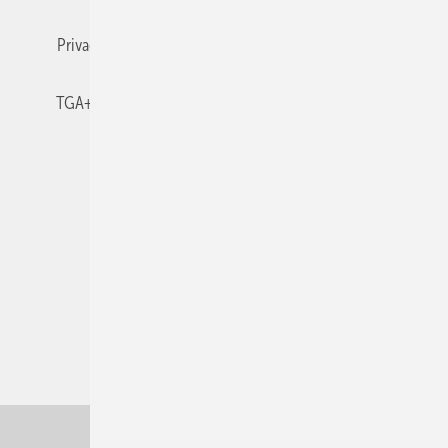
Privacy Manager
RSS-Feed
TGA+E abonnieren
TGA+E-WissensCheck
Veranstaltungen / Webinare
© 2026 TGA+E Fachplaner
Nach oben