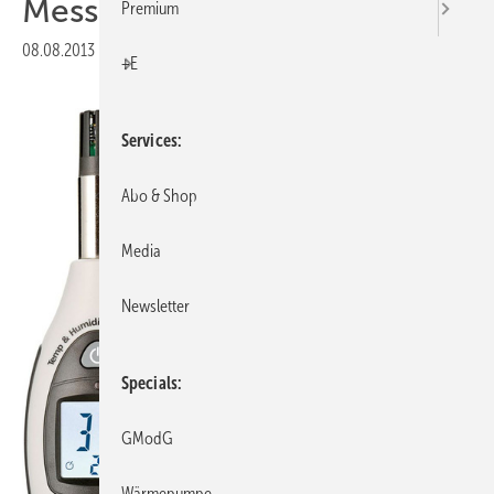
Messgeräte
Premium
08.08.2013
|
Veröffentlicht in
Ausgabe 08-2013
+E
Services
Abo & Shop
Media
Newsletter
Specials
GModG
Wärmepumpe