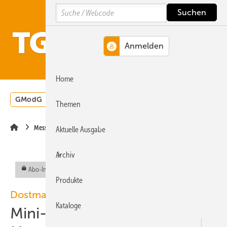
Springe
Springe
Springe
Search
auf
auf
auf
Hauptinhalt
Hauptmenü
SiteSearch
MENÜ
Home
GModG
Wärmepumpe
Heizungsförderung
Energ
Themen
Messgeräte
Aktuelle Ausgabe
Archiv
Abo-Inhalt
Produkte
Dostmann
Kataloge
Mini-Serie: Kompakte