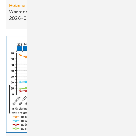
Heizenergiekosten
Wärmepumpen­strom-/Gas­preis-Baro­meter
2026-02