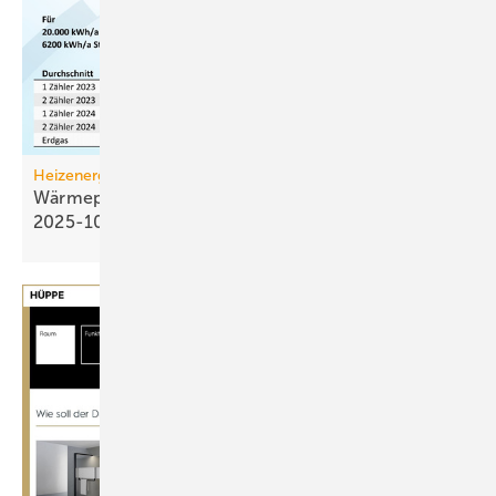
Heizenergiekosten
Wärmepumpen­strom-/Gas­preis-Baro­meter
2025-10