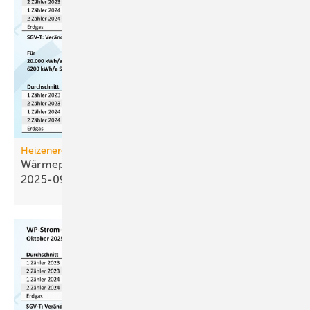
Heizenergiekosten
Wärmepumpen­strom-/Gas­preis-Baro­meter
2025-09