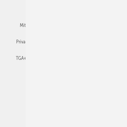
Team
Mediaservice
Mitgliedschaften und Engagement
Newsletter
Privacy Manager
RSS-Feed
TGA+E abonnieren
TGA+E-WissensCheck
Veranstaltungen / Webinare
© 2026 TGA+E Fachplaner