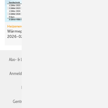
Heizenergiekosten
Wärmepumpen­strom-/Gas­preis-Baro­meter
2026-02
Abo- & Leserservice
AGB
Alle Inhalte chronologisch
Anmelden
Anmeldung & Registrierung
Datenschutz
Editor's choice
E-Paper
Fachbeiträge
Gentner Verlag
Impressum
Karriere bei Gentner