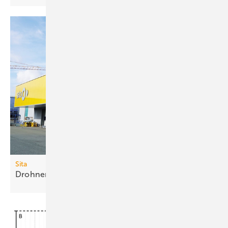
Sita
Drohnen-Service für
Flachdachaufmaß