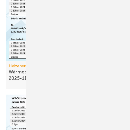
Heizenergiekosten
Wärmepumpen­strom-/Gas­preis-Baro­meter
2025-11