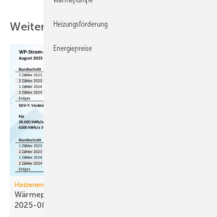
Heizungsförderung
Weitere Inhalte
Energiepreise
Heizenergiekosten
Wärmepumpen­strom-/Gas­preis-Baro­meter
2025-08