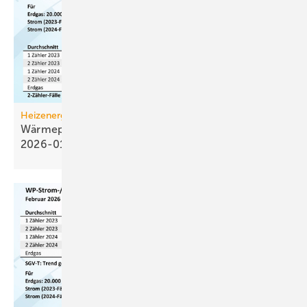
Heizenergiekosten
Wärmepumpen­strom-/Gas­preis-Baro­meter
2026-01