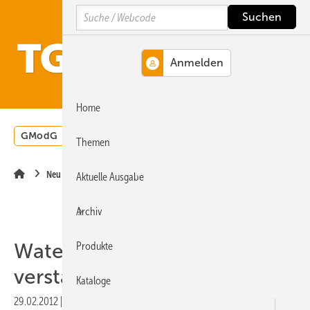
Springe
Springe
Springe
Search
auf
auf
auf
Hauptinhalt
Hauptmenü
SiteSearch
MENÜ
Home
GModG
Wärmepumpe
Heizungsförderung
Energ
Themen
Neu im Außendienst
Aktuelle Ausgabe
Archiv
Waterkotte — Vertriebsteam
Produkte
verstärkt
Kataloge
29.02.2012
|
Veröffentlicht in
Ausgabe 03-2012
|
Druckvorschau