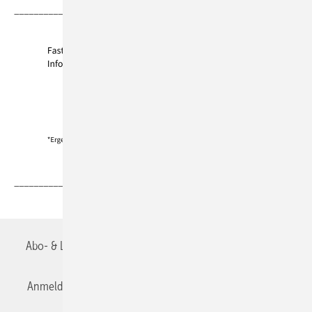
__________________________________________________
__________________________________________________
Abo- & Leserservice
AGB
Alle Inhalte chronologisch
Anmelden
Anmeldung & Registrierung
Datenschutz