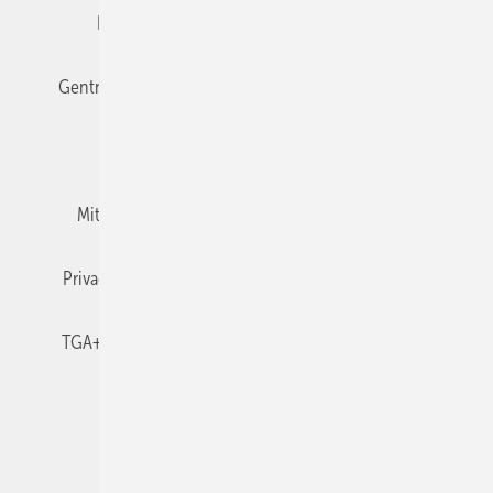
Editor's choice
E-Paper
Fachbeiträge
Gentner Verlag
Impressum
Karriere bei Gentner
Team
Mediaservice
Mitgliedschaften und Engagement
Newsletter
Privacy Manager
RSS-Feed
TGA+E abonnieren
TGA+E-WissensCheck
Veranstaltungen / Webinare
© 2026 TGA+E Fachplaner