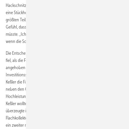
Hackschnitzelheizung mit 300 kW einbauen lassen, 2007 kam noch
eine Stückholzheizung mit 350 kW dazu. Obwohl die Brennstoffe zum
größten Teil aus der Region stammen, hatte Keßler schon länger das
Gefühl, dass es noch eine umweltschonendere Heizungsart geben
müsste. „Ich sehe nicht ein, dass ich im Sommer Holz verbrenne,
wenn die Sonne auch für Heizenergie sorgen kann.“
Die Entscheidung, nun tatsächlich eine Solarwärmeanlage zu bauen,
fiel, als die Förderung für Prozesswärmeanlagen im MAP stark
angehoben wurde. Für diesen Anlagentyp werden 50 % der Netto-
Investitionssumme erstattet. Mit der Anlagenplanung beauftragte
Keßler die Firma Großmann aus Friedrichshafen. Auf einer Wiese
2
neben den Gewächshäusern wurden auf 2500 m
Grund 48
Hochleistungs-Kollektoren Winkler VarioSol A-antireflex
2
installiert.
Keßler wollte eigentlich Vakuumröhrenkollektoren haben. Großmann
überzeugte ihn aber wegen der höheren Hagelschlagsicherheit von
3
Flachkollektoren. Zu dem bestehenden 30-m
-Pufferspeicher wurde
3
ein zweiter mit 42 m
Inhalt aufgestellt. Der Tagesspeicher heizt sich