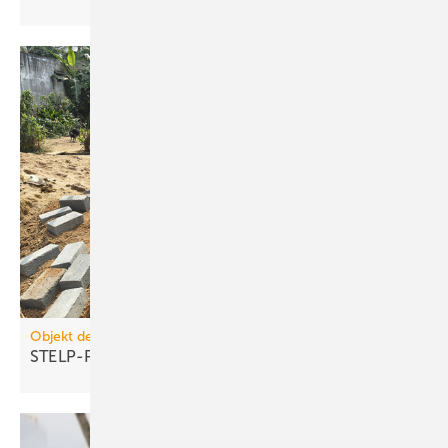
Objekt des Monats 2026-05
STELP-Projekt: Sanitär­anlagen für 40
Familien