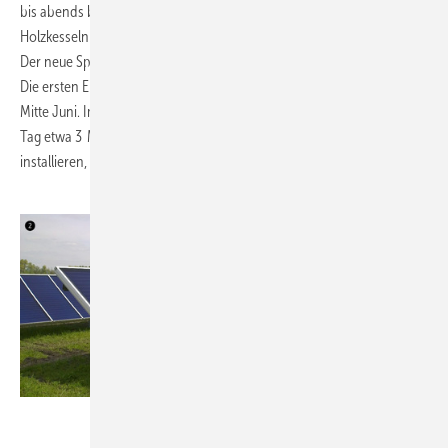
bis abends bis auf 80 °C auf. Der alte Speicher wird aus den beiden
Holzkesseln und je nach Bedarf zusätzlich mit Solarwärme gespeist.
Der neue Speicher nimmt nur Wärme von den Solarkollektoren auf.
Die ersten Erfahrungen mit der Anlage sind sehr gut, berichtet Keßler
Mitte Juni. Im Mai lieferte die Solarwärmeanlage an einem sonnigen
Tag etwa 3 MWh Wärme. Keßler will jetzt einen dritten Speicher
installieren, damit er noch mehr Solarwärme nutzen kann.
Bild: Jürgen Großmann