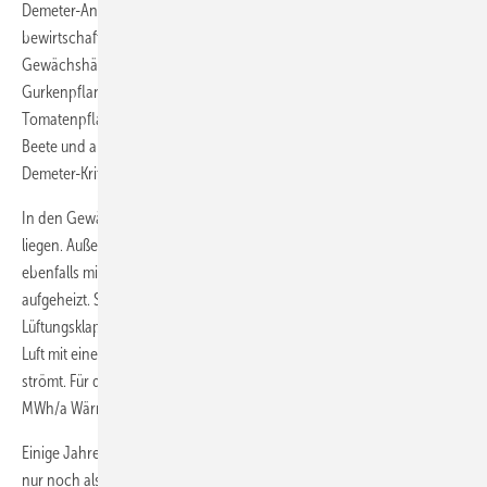
Demeter-Anerkennung. Mit vier festen und zehn Saisonarbeitskräften
bewirtschaftet er 30 ha Land. In den beheizbaren Folien- und Glas-
2
Gewächshäusern wachsen auf 2600 m
Fläche 5600
2
Gurkenpflanzen, auf weiteren 3600 m
über 10 000
Tomatenpflanzen. Auf Freiflächen baut er Salate, Kartoffeln, Rote
Beete und andere Gemüsesorten an – immer nach den strengen
Demeter-Kriterien.
In den Gewächshäusern muss die Temperatur konstant bei 16 … 17 °C
liegen. Außerdem muss die Feuchtigkeit reduziert werden, was
ebenfalls mit Wärme geschieht. Für die Entfeuchtung wird die Luft
aufgeheizt. So kann warme Luft mit der Luftfeuchtigkeit über die
Lüftungsklappen der Gewächshäuser entweichen, während kühlere
Luft mit einer geringeren absoluten Feuchte in die Gewächshäuser
strömt. Für das Beheizen und Entfeuchten benötigt Keßler rund 1470
MWh/a Wärme.
Einige Jahre hat er noch mit einer Ölheizung geheizt, heute dient sie
nur noch als Reserveheizung. 2004 hat Keßler eine