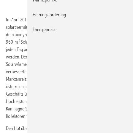
Heizungsförderung
Im April 2015 ist in Bohlingen am Bodensee eine der größten
solarthermischen Anlagen Deutschlands in Betrieb gegangen. Auf
Energiepreise
dem biodynamischen Gemüsehof von Thomas Keßler erzeugen nun
2
960 m
Solarkollektoren Wärme für neun Gewächshäuser
1
. Da diese
jeden Tag beheizt werden müssen, kann die Solarwärme gut genutzt
werden. Der Biobauer hatte schon länger mit dem Gedanken gespielt,
Solarwärme zu integrieren. Den letzten Anstoß gaben die deutlich
verbesserte Förderung für solare Prozesswärmeanlagen im
Marktanreizprogramm (MAP) und das Zusammentreffen mit dem
österreichischen Kollektorhersteller Martin Winkler. Er ist der
Geschäftsführer der Winkler Solar GmbH, Hersteller von
Hochleistungskollektoren für alle Einsatzbereiche und Mit-Initiator der
Kampagne Solarwärme für alle. Winkler Solar lieferte die 48
Kollektoren für die auf dem Boden aufgeständerte Anlage zu.
Den Hof übernahm Keßler 1988 von seinem Vater, 1990 erhielt er die