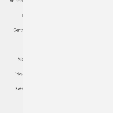
Anmelden
Anmeldung & Registrierung
Datenschutz
Editor's choice
E-Paper
Fachbeiträge
Gentner Verlag
Impressum
Karriere bei Gentner
Team
Mediaservice
Mitgliedschaften und Engagement
Newsletter
Privacy Manager
RSS-Feed
TGA+E abonnieren
TGA+E-WissensCheck
Veranstaltungen / Webinare
© 2026 TGA+E Fachplaner