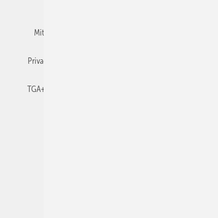
Team
Mediaservice
Mitgliedschaften und Engagement
Newsletter
Privacy Manager
RSS-Feed
TGA+E abonnieren
TGA+E-WissensCheck
Veranstaltungen / Webinare
© 2026 TGA+E Fachplaner