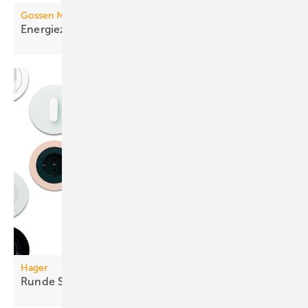
Gossen Metrawatt
Energiezähler mit
LoRaWAN-Funkschnittstelle
Hager
Runde
Schalterprogramme