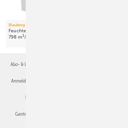
Blauberg Ventilatoren
Feuchterück­gewinnung mit Enthalpie-Rotor bis
3
798
m
/h
Abo- & Leserservice
AGB
Alle Inhalte chronologisch
Anmelden
Anmeldung & Registrierung
Datenschutz
Editor's choice
E-Paper
Fachbeiträge
Gentner Verlag
Impressum
Karriere bei Gentner