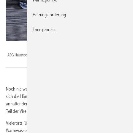
Heizungsförderung
Energiepreise
AEG Haustechnik
AEG Haustechnik: Klein-Durchlauferhitzer MTE.
Noch nie war gründliches Händewaschen so wichtig wie heute. Wer
sich die Hände mit warmem Wasser und Seife wäscht, löst den
anhaftenden Fettfilm besonders effektiv und spült damit einen großen
Teil der Viren und Bakterien davon.
Vielerorts fließt jedoch nur Kaltwasser am Handwaschbecken.
Warmwasser lässt sich aber einfach nachzurüsten: