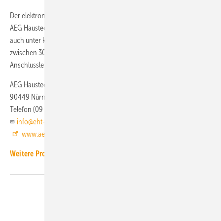
Der elektronische
Klein-Durchlauferhitzer MTE
von
AEG Haustechnik passt mit kompakten Maßen von 19 × 14,3 × 8,2 cm
auch unter kleinste Waschbecken und liefert warmes Wasser
zwischen 30 und 50 °C. Der Klein-Durchlauferhitzer MTE ist mit
Anschlussleistungen von 3,5 bis 6,5 kW erhältlich.
AEG Haustechnik
90449 Nürnberg
Telefon (09 11) 9 65 62 50
info@eht-haustechnik.de
www.aeg-haustechnik.de
Weitere Produkt-Meldungen zum Thema Technische Armaturen
Teilen
Link kopieren