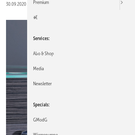
Premium
30.09.2020
|
Veröffentlicht in
Ausgabe 10-2020
|
Druckvorschau
+E
Services
Abo & Shop
Media
Newsletter
Specials
GModG
Wärmepumpe