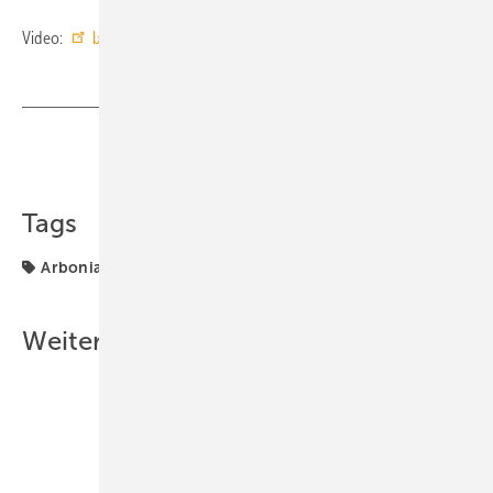
Video:
bit.ly/tga1078
Teilen
Link kopieren
Tags
Arbonia
Deckenstrahlplatte
Produkte
Weitere Inhalte