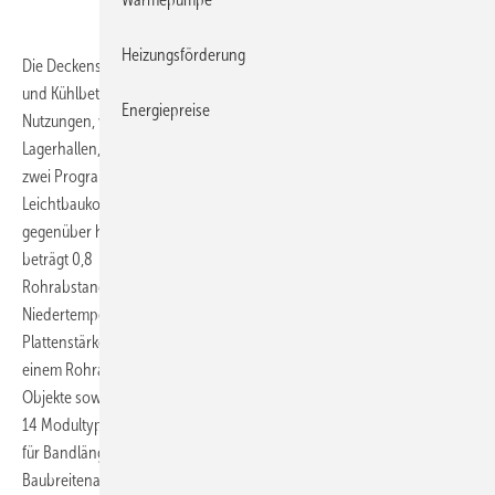
Heizungsförderung
Die Deckenstrahlplatten DEG von Arbonia eignen sich für den Heiz-
und Kühlbetrieb in Hallen von 3 bis 40 m Höhe unterschiedlichster
Energiepreise
Nutzungen, wie Werkstätten und Produktionshallen, Verkaufsräume,
Lagerhallen, Sporthallen, Schulen und Flugzeughangars. Es stehen
zwei Programmvarianten zur Verfügung. DEG1 ist eine stabile
Leichtbaukonstruktion aus Stahl mit einem 20%igen Gewichtsvorteil
gegenüber herkömmlichen Deckenstrahlplatten. Die Stärke der Platte
beträgt 0,8 mm, der Rohrdurchmesser 18 mm bei einem
Rohrabstand von 75 / 100 mm. Sie eignen sich insbesondere für
Niedertemperaturanlagen. Die stabil ausgeführte DEG2 mit einer
Plattenstärke von 1,2 mm, einem Rohrdurchmesser von 28 mm und
einem Rohrabstand von 150 mm eignet sich für mittlere und große
Objekte sowie für besonders große Stranglängen. Insgesamt stehen
14 Modultypen mit gerasterten Baubreiten von 300 mm bis 1500 mm
für Bandlängen bis zu 50 m (DEG1), bzw. 100 m (DEG2) zur Verfügung.
Baubreitenabhängig sind Strahlungsanteile bis zu 81 % möglich.