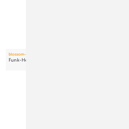
blossom-ic
Funk-Heizkörperthermostat