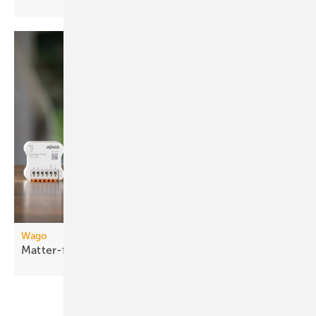
Wago
Matter-fähige
Smart-Home-Funkmodule