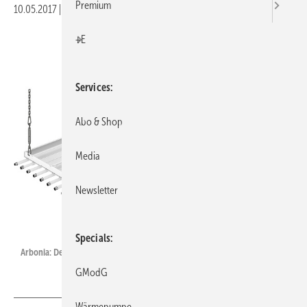
Premium
10.05.2017
|
Veröffentlicht in
Ausgabe 05-2017
|
Druckvorschau
+E
Services
Abo & Shop
Media
Newsletter
Arbonia
Specials
Arbonia: Deckenstrahlplatte DEG2.
GModG
Wärmepumpe