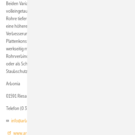
Beiden Varianten gemein ist die effizienzoptimierte Konstruktion mit
volleingetauchtem Rohr. Da die Unterkante der Wasser führenden
Rohre tiefer als bei herkömmlichen Deckenstrahlplatten liegt, wird
eine höhere Heiz- und Kühlleistung nach EN 14 037 sowie eine
Verbesserung der Stabilität in der Längsachse erzielt. Die
Plattenkonstruktion ist rundum geschlossen und auf der Oberseite
werkseitig mit einer Wärmedämmung ausgeführt. Die
Rohrverbindungen der Deckenstrahlplatten lassen sich als Press-
oder als Schweißverbindung ausführen. Als Zubehör sind
Staubschutzabdeckbleche, Ballabweiser und Blenden lieferbar.
Arbonia
01591 Riesa
Telefon (0 35 25) 74 60
info@arbonia.de
www.arbonia.de