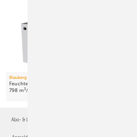
Blauberg Ventilatoren
Feuchterück­gewinnung mit Enthalpie-Rotor bis
3
798
m
/h
Abo- & Leserservice
AGB
Alle Inhalte chronologisch