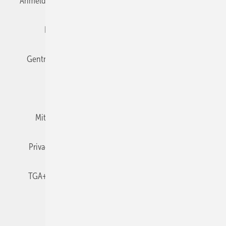
Anmelden
Anmeldung & Registrierung
Datenschutz
Editor's choice
E-Paper
Fachbeiträge
Gentner Verlag
Impressum
Karriere bei Gentner
Team
Mediaservice
Mitgliedschaften und Engagement
Newsletter
Privacy Manager
RSS-Feed
TGA+E abonnieren
TGA+E-WissensCheck
Veranstaltungen / Webinare
© 2026 TGA+E Fachplaner