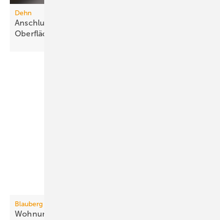
Dehn
Anschlussklemme für Stahlbauteile mit
Oberflächenschutz
Blauberg Ventilatoren
3
Wohnungslüftung bis 410
m
/h