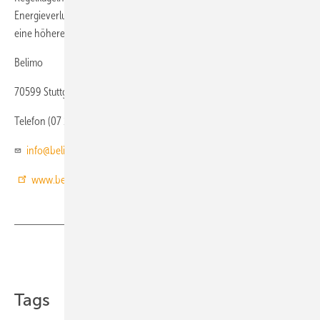
Energieverluste und die integrierte Druckentlastungsfunktion sorgt für
eine höhere Anlagensicherheit.
Belimo
70599 Stuttgart
Telefon (07 11) 16 78 30
info@belimo.de
www.belimo.de
Teilen
Link kopieren
Tags