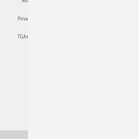
Mitgliedschaften und Engagement
Newsletter
Privacy Manager
RSS-Feed
TGA+E abonnieren
TGA+E-WissensCheck
Veranstaltungen / Webinare
© 2026 TGA+E Fachplaner