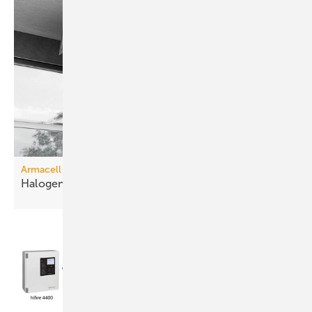
Armacell
Halogenfreie
Schalldämmung