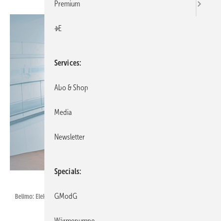
Premium
+E
Services
Abo & Shop
Media
Newsletter
Specials
Belimo
GModG
Belimo: Elektronisch druckunabhängiges 6-Weg-Zonenventil.
Wärmepumpe