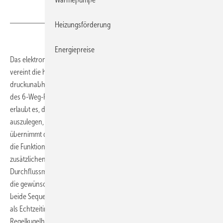
Heizungsförderung
Energiepreise
Das elektronisch druckunabhängige 6-Weg-Zonenventil von Belimo
vereint die hohe Planungssicherheit und Effizienz des elektronisch
druckunabhängigen Ventils EPIV mit der Installationsfreundlichkeit
des 6-Weg-Regelkugelhahns. Die elektronische Druckunabhängigkeit
erlaubt es, das Ventil einfach nach dem benötigten Volumenstrom
auszulegen, die Berechnung des kv-Werts entfällt. Installiert
übernimmt das elektronisch druckunabhängige 6-Weg-Zonenventil
die Funktion von bis zu vier Durchgangsventilen. Es müssen keine
zusätzlichen Drosselventile montiert werden. Durch die integrierte
Durchflussmessung und die elektronische Durchflussregelung kann
die gewünschte Wassermenge bei Volllast und im Teillastbetrieb für
beide Sequenzen sichergestellt werden. Die Messwerte können auch
als Echtzeitinformation abgerufen werden. Der dichtschließende
Regelkugelhahn (Leckrate A nach EN12 266-1) verhindert