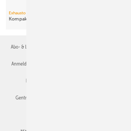
Exhausto
3
Kompakt-Lüftungsgerät bis 9340
m
/h
Abo- & Leserservice
AGB
Alle Inhalte chronologisch
Anmelden
Anmeldung & Registrierung
Datenschutz
Editor's choice
E-Paper
Fachbeiträge
Gentner Verlag
Impressum
Karriere bei Gentner
Team
Mediaservice