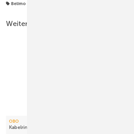
Belimo
Produkte
Weitere Inhalte
OBO
Kabelrinne für Stützabstände bis 7
m