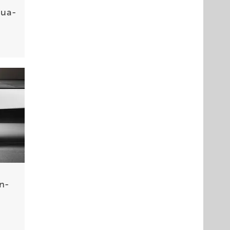
qua­
n­