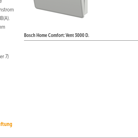
e
enstrom
B(A).
 mm
Bosch Home Comfort: Vent 3000 D.
er 7)
ftung