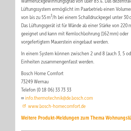
Wärmerückgewinnungsgrad von über 85 %. Das dezentral
Lüftungssystem ermöglicht im Paarbetrieb einen Volum
3
von bis zu 55 m
/h bei einem Schalldruckpegel unter 30 d
Das Lüftungsgerät ist für Wände ab einer Stärke von 220
geeignet und kann mit Kernlochbohrung (162 mm) oder
vorgefertigtem Mauerstein eingebaut werden.
In einem System können zwischen 2 und 8 (auch 3, 5 od
Einheiten zusammengenfasst werden.
Bosch Home Comfort
73249 Wernau
Telefon (0 18 06) 33 73 33
info.thermotechnik@de.bosch.com
www.bosch-homecomfort.de
Weitere Produkt-Meldungen zum Thema Wohnungslü