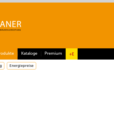
rodukte
Kataloge
Premium
+E
g
Energiepreise