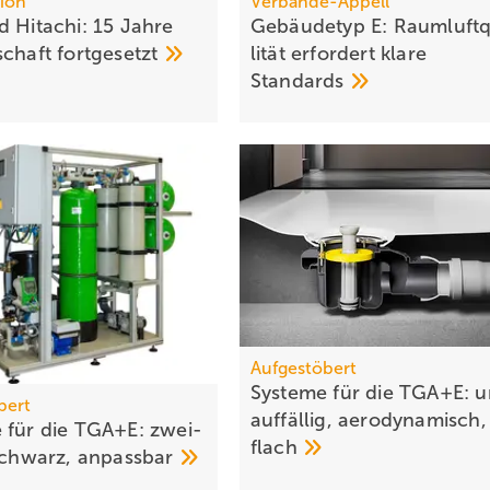
ion
Verbände-Appell
 Hitachi: 15 Jah­re
Gebäudetyp E: Raum­luft­
­schaft
fort­ge­setzt
li­tät er­for­dert kla­re
Stan­dards
Aufgestöbert
Systeme für die TGA+E: u
bert
auf­fäl­lig, ae­ro­dy­na­misch,
 für die TGA+E: zwei­
flach
 schwarz,
an­passbar