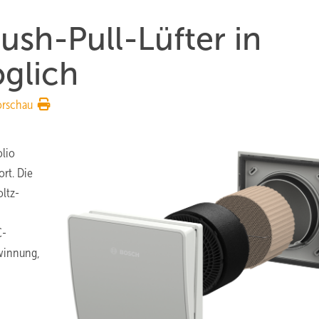
ush-Pull-Lüfter in
glich
orschau
olio
rt. Die
ltz-
C-
winnung,