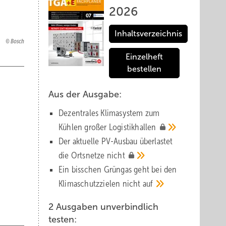
2026
Inhaltsverzeichnis
Bosch
Einzelheft
bestellen
Aus der Ausgabe:
Dezentrales Klimasystem zum
Kühlen großer
Logistik­hallen
Der aktuelle PV-Ausbau über­lastet
die Orts­netze
nicht
Ein bisschen Grüngas geht bei den
Klima­schutz­zielen nicht
auf
2 Ausgaben unverbindlich
testen: