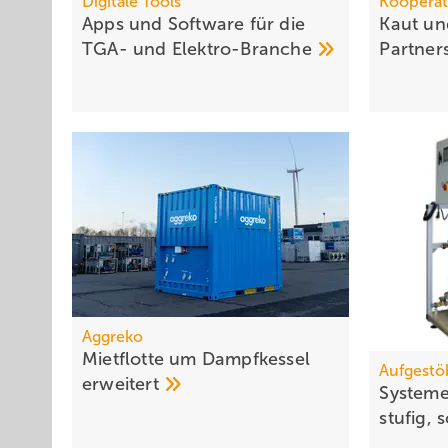
Digitale Tools
Kooperat
Apps und Soft­ware für die
Kaut und
TGA- und
Elek­tro-Branche
Part­ner
Aggreko
Mietflotte um Dampfkessel
Aufgestö
erweitert
Systeme
stu­fig,