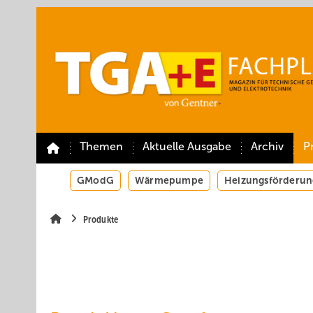
Springe
Springe
Springe
auf
auf
auf
Hauptinhalt
Hauptmenü
SiteSearch
Themen
Aktuelle Ausgabe
Archiv
P
GModG
Wärmepumpe
Heizungsförderun
Produkte