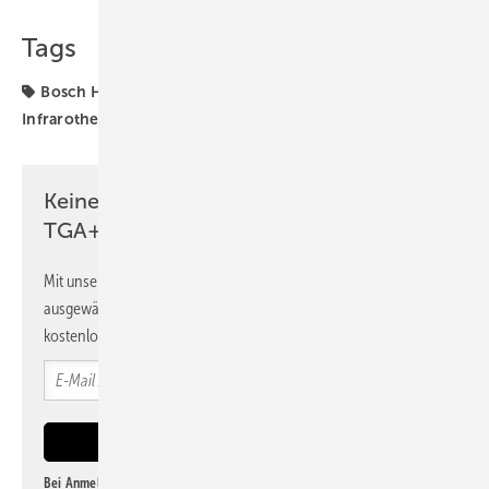
Tags
Bosch Home Comfort
Comfort
Elektro-Heizung
Infrarotheizung
Infrarotpaneel
Produkte
Keine Zeit? Kein Problem mit dem
TGA+E Newsletter!
Mit unserem Newsletter erhalten Sie regelmäßig von uns
ausgewählte Informationen und Neuigkeiten, gebündelt und
kostenlos direkt ins Postfach.
Bei Anmeldung zu diesem Newsletter bin ich damit einverstanden, über