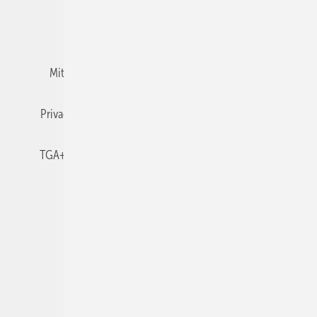
Team
Mediaservice
Mitgliedschaften und Engagement
Newsletter
Privacy Manager
RSS-Feed
TGA+E abonnieren
TGA+E-WissensCheck
Veranstaltungen / Webinare
© 2026 TGA+E Fachplaner