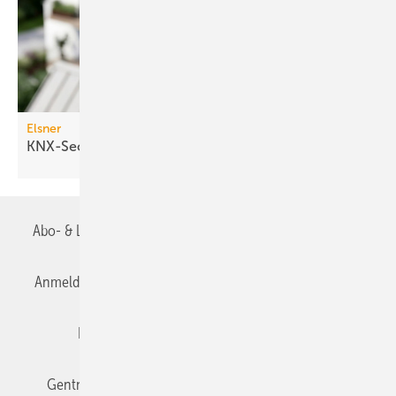
Elsner
KNX-Secure-Wetterstationen
Abo- & Leserservice
AGB
Alle Inhalte chronologisch
Anmelden
Anmeldung & Registrierung
Datenschutz
Editor's choice
E-Paper
Fachbeiträge
Gentner Verlag
Impressum
Karriere bei Gentner