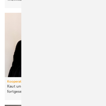
Kooperation
Kaut und Hitachi: 15 Jah­re Part­ner­schaft
fort­ge­setzt