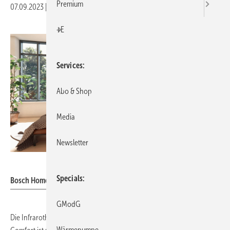
Premium
07.09.2023
|
Veröffentlicht in
Ausgabe 09-2023
|
Druckvorschau
+E
Services
Abo & Shop
Media
Newsletter
Bosch
Specials
Bosch Home Comfort: Heat Infrared 4000 P.
GModG
Die Infrarotheizung
Heat Infrared 4000 P
von Bosch Home
Wärmepumpe