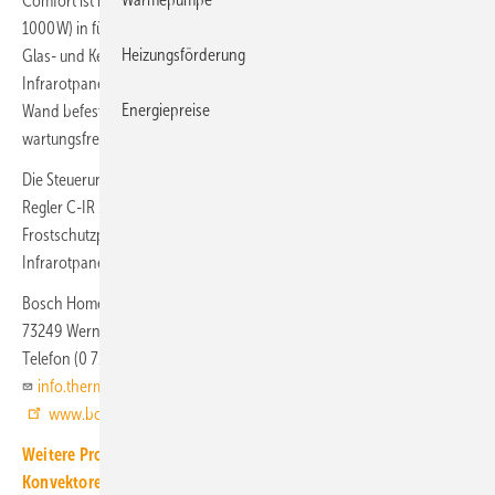
Comfort ist mit bis zu fünf Leistungsgrößen (300, 500, 700, 850 und
1000 W) in fünf Designs mit Metall-, Spiegel-, weißer Glas-, grauer
Heizungsförderung
Glas- und Keramikoberfläche erhältlich. Die meisten der
Infrarotpaneele lassen sich sowohl an der Decke als auch an der
Energiepreise
Wand befestigen und sind laut Anbieter anschließend vollkommen
wartungsfrei.
Die Steuerung erfolgt über den separat erhältlichen Touchscreen-
Regler C-IR 20. Er bietet Wochen-, Urlaubs- und
Frostschutzprogramme sowie eine Offenes-Fenster-Erkennung. Die
Infrarotpaneele sind für alle Wohnräume geeignet.
Bosch Home Comfort
73249 Wernau
Telefon (0 71 53) 306 15 00
info.thermotechnik@de.bosch.com
www.bosch-homecomfort.de
Weitere Produkt-Meldungen zum Thema Heiz- und Kühlflächen,
Konvektoren