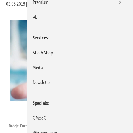
Premium
02.05.2018
|
Veröffentlicht in
Ausgabe 05-2018
|
Druckvorschau
+E
Services
Abo & Shop
Media
Newsletter
Specials
Brötje
GModG
Brötje: EuroPlan Kompakt.
Wärmepumpe