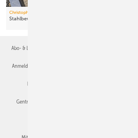
Christoph Betonwaren
Stahlbewehrter
Fundamentblock
Abo- & Leserservice
AGB
Alle Inhalte chronologisch
Anmelden
Anmeldung & Registrierung
Datenschutz
Editor's choice
E-Paper
Fachbeiträge
Gentner Verlag
Impressum
Karriere bei Gentner
Team
Mediaservice
Mitgliedschaften und Engagement
Newsletter