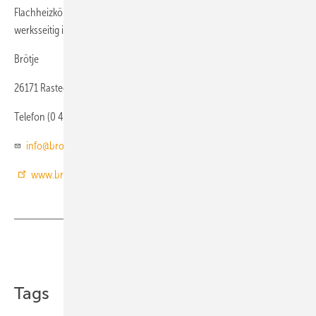
Flachheizkörpers weisen eine glatte, nicht poröse Oberfläche auf, die
werksseitig in Verkehrsweiß (RAL 9016) lackiert ist.
Brötje
26171 Rastede
Telefon (0 44 02) 8 00
info@broetje.de
www.broetje.de
Teilen
Link kopieren
Tags