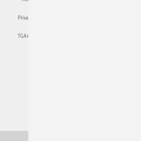
Privacy Manager
RSS-Feed
TGA+E abonnieren
TGA+E-WissensCheck
Veranstaltungen / Webinare
© 2026 TGA+E Fachplaner