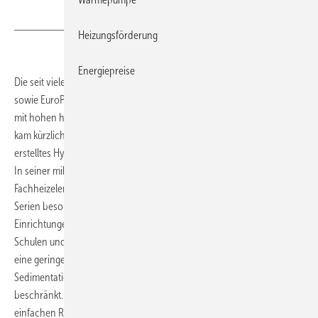
Heizungsförderung
Energiepreise
Die seit vielen Jahren angebotenen Kompakt-Heizkörper EuroProfil
sowie EuroPlan von Brötje sind auch für den Einsatz in Einrichtungen
mit hohen hygienischen Anforderungen geeignet. Zu diesem Ergebnis
kam kürzlich ein unter der Leitung von Prof. Dr. med. Uwe Frank
erstelltes Hygiene-Gutachten des Universitäts-Klinikums Heidelberg.
In seiner mikrobiologischen Begutachtung stellte das Institut fest, dass
Fachheizelemente ohne innen liegende Konvektionsbleche beider
Serien besonders gut in Krankenhäusern, medizinischen
Einrichtungen, Laboratorien, Pflege- und Seniorenheimen sowie
Schulen und Kindergärten einsetzbar sind. In dem Gutachten wird auf
eine geringe horizontale Oberfläche hingewiesen, die eine
Sedimentation von Staubpartikeln aus der Luft auf ein Mindestmaß
beschränkt. Ferner sind Abdeckung und die Seitenblenden zur
einfachen Reinigung leicht abnehmbar. Alle Flächen des