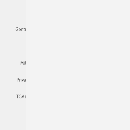
Editor's choice
E-Paper
Fachbeiträge
Gentner Verlag
Impressum
Karriere bei Gentner
Team
Mediaservice
Mitgliedschaften und Engagement
Newsletter
Privacy Manager
RSS-Feed
TGA+E abonnieren
TGA+E-WissensCheck
Veranstaltungen / Webinare
© 2026 TGA+E Fachplaner