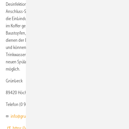
Desinfektionsanlage (Genodos DM-SK) ist möglich. Die neuen
Anschluss-Sets – u.a. mit einem separaten Kerzenfilter – vereinfachen
die Einbindung des Spülkompressors in die Rohrleitung und werden
im Koffer geliefert. Erleichtert wird die Arbeit durch neu konzipierte
Baustopfen, die ebenfalls im Koffer geliefert werden. Die Baustopfen
dienen der Bestückung von Wasserentnahmestellen in der Bauphase
und können für die Dichtigkeitsprüfung oder die Entlüftung der
Trinkwasserinstallation verwendet werden. In Kombination mit den
neuen Spülarmaturen ist eine optimierte Ableitung des Spülwassers
möglich.
Grünbeck
89420 Höchstädt
Telefon (0 90 74) 4 10
info@gruenbeck.de
https://www.gruenbeck.de/