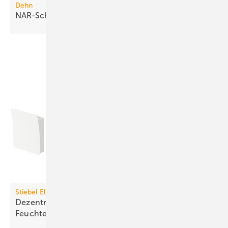
Dehn
NAR-Schutzpakete für 35 und 50
A
Stiebel Eltron
Dezentrales Lüftungsgerät mit
Feuchte­rück­gewinnung