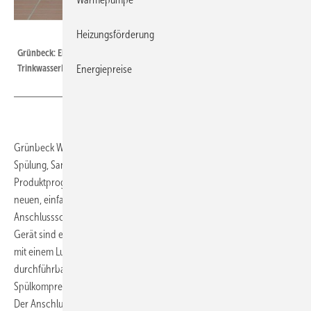
Grünbeck
Heizungsförderung
Grünbeck: Einbaubeispiel für die Desinfektion einer
TrinkwasserInstallation.
Energiepreise
Grünbeck Wasseraufbereitung hat sein Produktprogramm für
Spülung, Sanierung und Dosiertechnik aktualisiert. Herzstück des
Produktprogramms ist der Geno-Spülkompressor 1988 K, der mit
neuen, einfach zu bedienenden Anschlüssen und flexiblen
Anschlussschläuchen versehen wurde. Mit dem leistungsstarken
Gerät sind elektronisch gesteuerte Spülungen gemäß DIN EN 806-4
mit einem Luft-/Wasser-Gemisch bis zu einer Nennweite von 2“
durchführbar. Durch Parallelschaltung von bis zu drei
Spülkompressoren können Rohrleitungen bis DN 80 gespült werden.
Der Anschluss einer durchflussmengenabhängigen