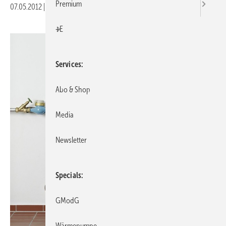
Premium
07.05.2012
|
Veröffentlicht in
Ausgabe 05-2012
|
Druckvorschau
+E
Services
Abo & Shop
Media
Newsletter
Specials
GModG
Wärmepumpe