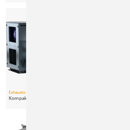
Exhausto
3
Kompakt-Lüftungsgerät bis 9340
m
/h