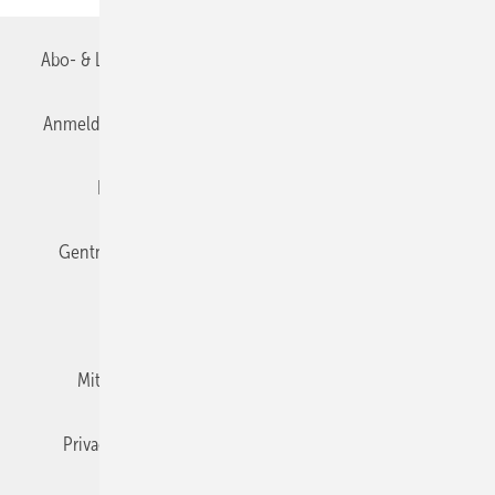
Abo- & Leserservice
AGB
Alle Inhalte chronologisch
Anmelden
Anmeldung & Registrierung
Datenschutz
Editor's choice
E-Paper
Fachbeiträge
Gentner Verlag
Impressum
Karriere bei Gentner
Team
Mediaservice
Mitgliedschaften und Engagement
Newsletter
Privacy Manager
RSS-Feed
TGA+E abonnieren