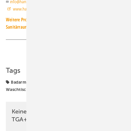
info@hansa.com
www.hansa.com
Weitere Produkt-Meldungen zum Thema Bad und öffentlicher
Sanitärraum
Teilen
Link kopieren
Tags
Badarmatur
Hansa
Produkte
Waschtisch
Waschtischarmatur
Keine Zeit? Kein Problem mit dem
TGA+E Newsletter!