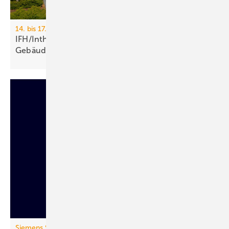
14. bis 17. April 2026, Messe Nürnberg
IFH/Intherm 2026: Sanitär-, Haus- und
Ge­bäu­de­tech­nik
Siemens Smart Infrastructure