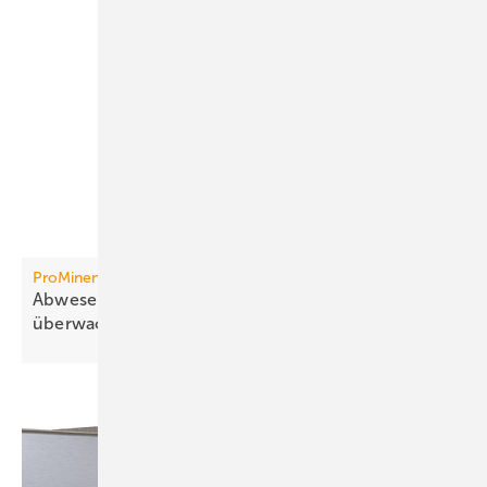
ProMinent
Abwesenheit von freiem Chlor sicher
über­wachen