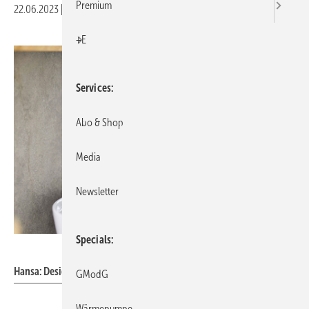
Premium
22.06.2023
|
Veröffentlicht in
Ausgabe 07-2023
|
Druckvorschau
+E
Services
Abo & Shop
Media
Newsletter
Specials
Hansa Armaturen
Hansa: Design-Armatur Hansavantis Style Hybrid.
GModG
Wärmepumpe