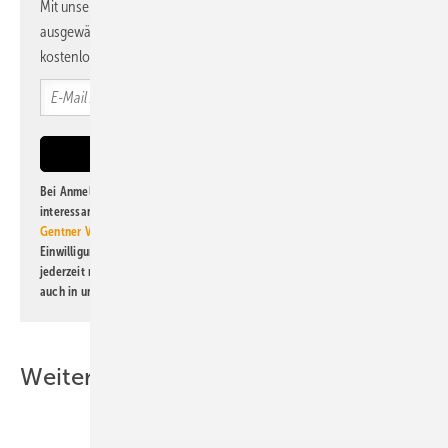
Mit unserem Newsletter erhalten Sie regelmäßig von uns
ausgewählte Informationen und Neuigkeiten, gebündelt und
kostenlos direkt ins Postfach.
Bei Anmeldung zu diesem Newsletter bin ich damit einverstanden, über
interessante Verlags- und Online-Angebote
der Marken der Alfons W.
Gentner Verlag GmbH & Co. KG
informiert zu werden. Diese
Einwilligung kann ich jederzeit widerrufen und eine Abmeldung ist
jederzeit möglich. Informationen zum Umgang mit Daten finden Sie
auch in unserer
Datenschutzerklärung
.
Weitere Inhalte