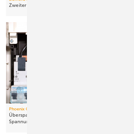
Zweiter Lebenszyklus: Zirkulärer
Sanftstarter
Phoenix Contact
Überspannungsschutz mit inte­grier­tem
Spannungs­abgriff