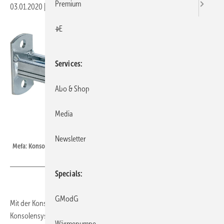
Premium
03.01.2020
|
Veröffentlicht in
Ausgabe 01-2020
|
Druckvorschau
+E
Services
Abo & Shop
Media
Bild: Mefa
Newsletter
Mefa: Konsole C-45/26.
Specials
GModG
Mit der Konsole C-45/26 hat Mefa sein Sortiment des 45er-
Konsolensystems für Anwendungen im niederen Lastbereich ergänzt.
Wärmepumpe