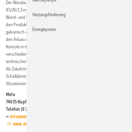
Der Wandausleger besteht aus einem C-Profil mit den Maßen
45/26/1,5 mm. Er ist auf eine Grundplatte mit zwei Bohrungen für die
Heizungsförderung
Wand- und Schienenmontage geschweißt. Die Konsole lässt sich mit
den Produkten des Montagesystems 45 kombinieren und ist
Energiepreise
galvanisch verzinkt. Bei höheren Lasten lässt sich ihre Tragkraft durch
den Anbau einer 45°-Strebe erheblich erhöhen. Lieferbar ist die
Konsole in den Längen 210, 315, 420 und 525 mm. Die Tragfähigkeit für
verschiedene Lastfälle ist für die vier Varianten tabellarisch in den
technischen Unterlagen zum Montagesystem 45 zusammengetragen.
Als Zubehör gibt es Schutzkappen aus Kunststoff und
Schalldämmelemente zur Montage von Aggregaten, bei denen
Vibrationen auftreten können.
Mefa
74635 Kupferzell
Telefon (0 79 44) 6 40
info@mefa.de
www.mefa.de