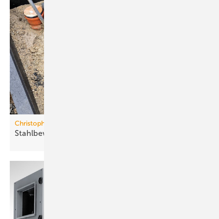
Christoph Betonwaren
Stahlbewehrter
Fundamentblock