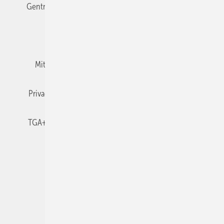
Gentner Verlag
Impressum
Karriere bei Gentner
Team
Mediaservice
Mitgliedschaften und Engagement
Newsletter
Privacy Manager
RSS-Feed
TGA+E abonnieren
TGA+E-WissensCheck
Veranstaltungen / Webinare
© 2026 TGA+E Fachplaner