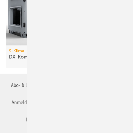
S-Klima
DX-Kompakt-Lüftungsgeräte
Abo- & Leserservice
AGB
Alle Inhalte chronologisch
Anmelden
Anmeldung & Registrierung
Datenschutz
Editor's choice
E-Paper
Fachbeiträge