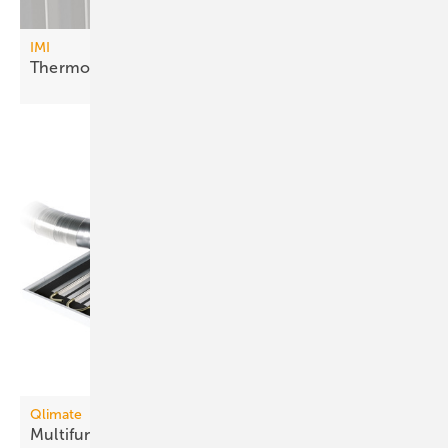
IMI
Thermostatkopf mit
Hybridkonzept
Qlimate
Multifunktionales
Hybrid-Deckensegel