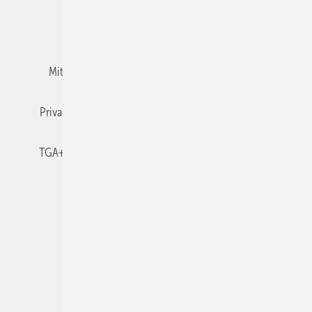
Team
Mediaservice
Mitgliedschaften und Engagement
Newsletter
Privacy Manager
RSS-Feed
TGA+E abonnieren
TGA+E-WissensCheck
Veranstaltungen / Webinare
© 2026 TGA+E Fachplaner