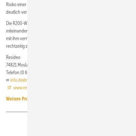
Risiko einer lebensgefährlichen Kohlenstoffmonoxid-Vergiftung
deutlich verringern.
Die R200-Warnmelder können ohne zusätzliches Funkmodul
miteinander vernetzt werden. Löst ein Warnmelder Alarm aus, werden
mit ihm vernetzte Warnmelder ebenfalls aktiviert, um alle Bewohner
rechtzeitig zu alarmieren.
Resideo
74821 Mosbach
Telefon (0 62 61) 81 12 06
info.de@resideo.com
www.resideo.com/de
Weitere Produkt-Meldungen zum Thema Brandschutz
Teilen
Link kopieren