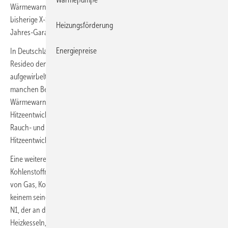
Wärmewarnmelder der Serie
Honeywell Home R200
ersetzen die
bisherige X-Serie. Für die R200-Warnmelder bietet Resideo eine 10-
Heizungsförderung
Jahres-Garantie.
Energiepreise
In Deutschland gilt die Rauchmelderpflicht. Für diesen Einsatzfall hat
Resideo den Rauchwarnmelder R200S-N1 im Programm. Doch stark
aufgewirbelter Staub, Kochdämpfe oder Zigarettenrauch können in
manchen Bereichen Fehlalarme auslösen. Hier können die R200H-N1-
Wärmewarnmelder zum Einsatz kommen, die bei starker
Hitzeentwicklung warnen. Der R200ST-N1 erkennt als kombinierter
Rauch- und Wärmewarnmelder sowohl Rauch- als auch
Hitzeentwicklung.
Eine weitere Gefahrenquelle im Haushalt ist das giftige
Kohlenstoffmonoxid (CO), das bei der unvollständigen Verbrennung
von Gas, Kohle, Öl und Holz entsteht. Der Mensch kann CO mit
keinem seiner Sinne wahrnehmen. Mit dem CO-Warnmelder R200C-
N1, der an der Wand oder der Decke neben Gasöfen oder -
Heizkesseln, Öl-Heizung oder Kaminofen montiert wird, lässt sich das