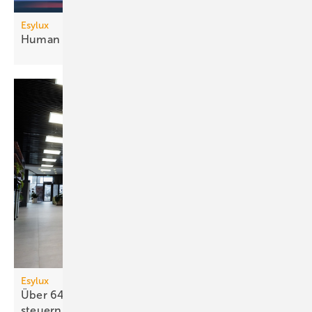
Esylux
Human Centric Lighting mit
DALI-2
Esylux
Über 64 Betriebsgeräte in einer DALI-2-Linie
steuern