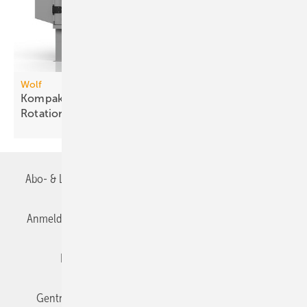
Wolf
Kompakt-Lüftungsgeräteserie mit drei
Rotations-Wärme­über­tragern
Abo- & Leserservice
AGB
Alle Inhalte chronologisch
Anmelden
Anmeldung & Registrierung
Datenschutz
Editor's choice
E-Paper
Fachbeiträge
Gentner Verlag
Impressum
Karriere bei Gentner