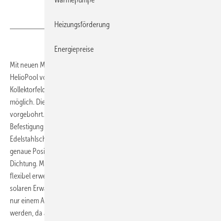
Heizungsförderung
Energiepreise
Mit neuen Montageschienen für den Schwimmbadabsorber
HelioPool von Roth ist nun die Installation individuell angeordneter
Kollektorfelder auf Dächern und Böden ohne bauseitigen Aufwand
möglich. Die rechteckigen Montageschienen aus Aluminium sind
vorgebohrt. Sie sind in 2,23 und 1,1 m Länge erhältlich. Die
Befestigung der Absorber erfolgt mit selbstschneidenden
Edelstahlschrauben. Vertiefungen im Kollektor ermöglichen die
genaue Positionierung der Edelstahl-Unterlegscheiben mit EPDM-
Dichtung. Mittels einer Verbindung lassen sich die Kollektorfelder
flexibel erweitern. Der Kollektor aus HDPE eignet sich zur direkten
solaren Erwärmung von Schwimmbadwasser im Durchlaufprinzip. Mit
nur einem Absorbertyp können alle Montageanwendungen realisiert
werden, da acht variable Abgänge am Absorber vorhanden sind.