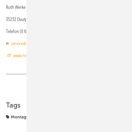
Roth Werke
35232 Dautphetal
Telefon (0 64 66) 92 20
service@roth-werke.de
www.roth-werke.de
Teilen
Link kopieren
Tags
Montageschiene
Produkte