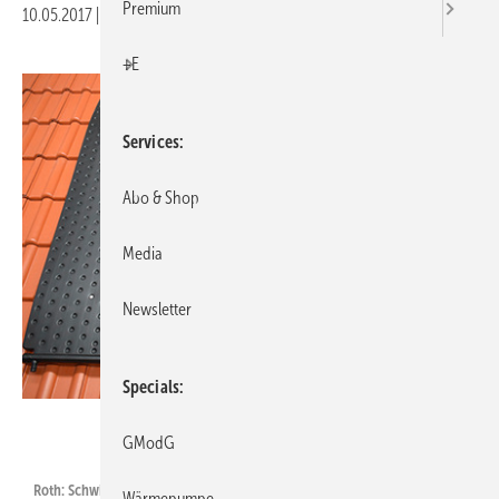
Premium
10.05.2017
|
Veröffentlicht in
Ausgabe 05-2017
|
Druckvorschau
+E
Services
Abo & Shop
Media
Newsletter
Specials
Roth Werke
GModG
Roth: Schwimmbadabsorber HelioPool.
Wärmepumpe