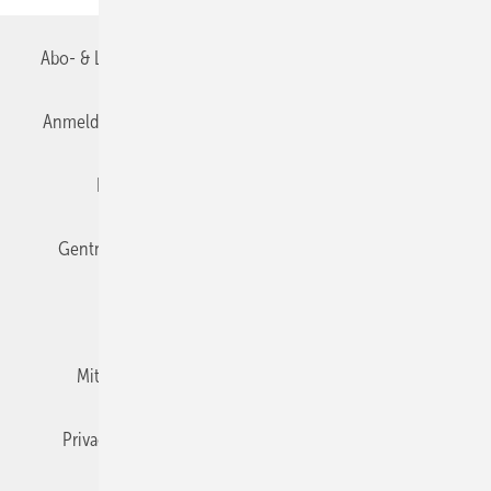
Abo- & Leserservice
AGB
Alle Inhalte chronologisch
Anmelden
Anmeldung & Registrierung
Datenschutz
Editor's choice
E-Paper
Fachbeiträge
Gentner Verlag
Impressum
Karriere bei Gentner
Team
Mediaservice
Mitgliedschaften und Engagement
Newsletter
Privacy Manager
RSS-Feed
TGA+E abonnieren