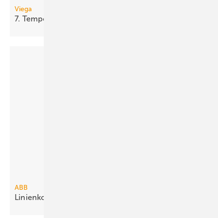
Viega
7.
Tempoplex-Generation
ABB
Linienkoppler segmentiert
KNX-Netz­werke