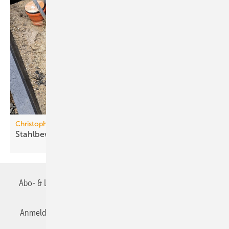
Christoph Betonwaren
Stahlbewehrter
Fundamentblock
Abo- & Leserservice
AGB
Alle Inhalte chronologisch
Anmelden
Anmeldung & Registrierung
Datenschutz