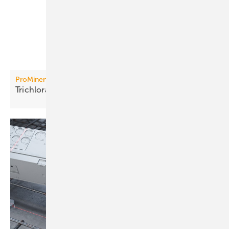
ProMinent
Trichloramin in Echtzeit
überwachen