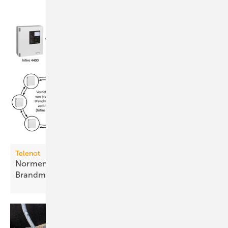
Telenot
Normenkonformer Fernzugriff auf
Brandmeldesysteme