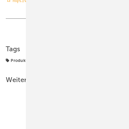
https://www.trox.de/
Teilen
Link kopieren
Tags
Produkte
Volumenstrom
Volumenstromregler
Weitere Inhalte