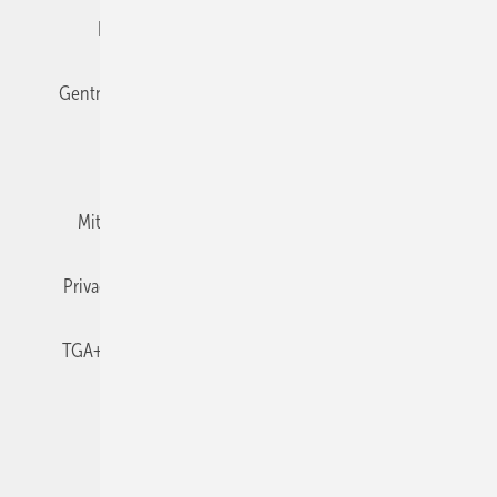
Editor's choice
E-Paper
Fachbeiträge
Gentner Verlag
Impressum
Karriere bei Gentner
Team
Mediaservice
Mitgliedschaften und Engagement
Newsletter
Privacy Manager
RSS-Feed
TGA+E abonnieren
TGA+E-WissensCheck
Veranstaltungen / Webinare
© 2026 TGA+E Fachplaner