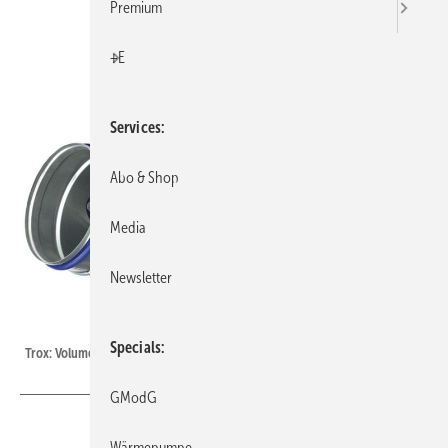
Premium
+E
Services
Abo & Shop
Media
Newsletter
Trox
Specials
Trox: Volumenstromregler VFC.
GModG
Wärmepumpe