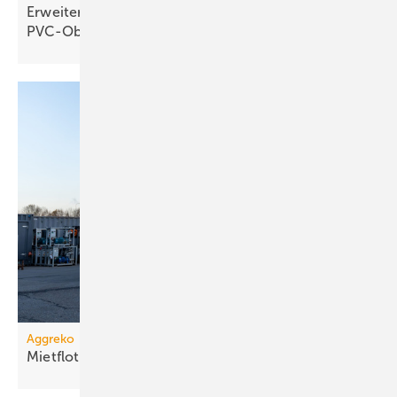
Erweiterbares Duschelement für
PVC-Oberflächen
Aggreko
Mietflotte um Dampfkessel
erweitert