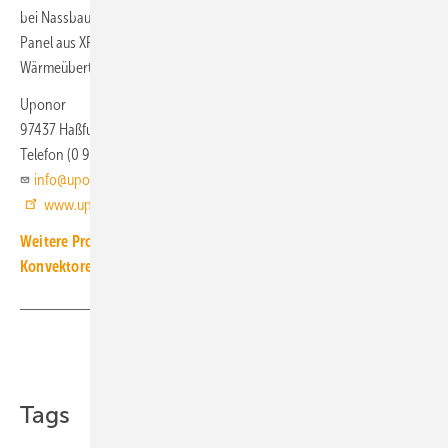
bei Nassbausystemen über 3 h einzukalkulieren. Das Siccus-Mini-
Panel aus XPS (400 kPa) hat an der Oberseite eine vollflächige
Wärmeübertragungsschicht aus Aluminium.
Uponor
97437 Haßfurt
Telefon (0 95 21) 69 00
info@uponor.de
www.uponor.de
Weitere Produkt-Meldungen zum Thema Heiz- und Kühlflächen,
Konvektoren
Teilen
Link kopieren
Tags