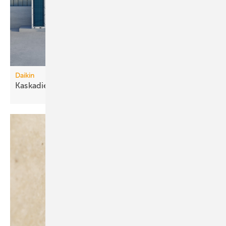
Daikin
Kaskadierbare
R290-Großwärmepumpen