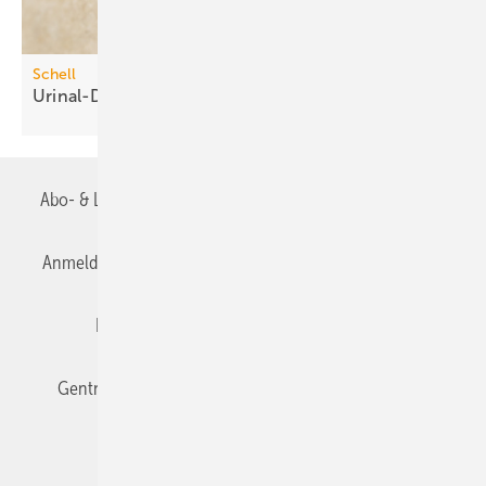
Schell
Urinal-Druckspüler mit
Time-of-Flight-Sensor
Abo- & Leserservice
AGB
Alle Inhalte chronologisch
Anmelden
Anmeldung & Registrierung
Datenschutz
Editor's choice
E-Paper
Fachbeiträge
Gentner Verlag
Impressum
Karriere bei Gentner
Team
Mediaservice