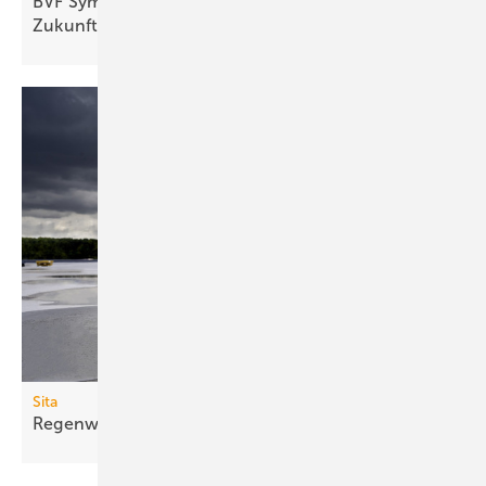
BVF Symposium 2025: Nach­hal­ti­ge Sys­te­me für die
Zu­kunft
Sita
Regenwächter für
Flachdächer