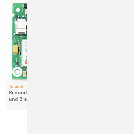
Telenot
Redundante Meldungsübertragung für Einbruch-
und
Brand­melde­systeme