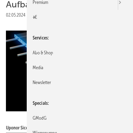
Aufbauhöhe
Premium
02.05.2024
|
Veröffentlicht in
Ausgabe 05-2024
|
Druckvorschau
+E
Services
Abo & Shop
Media
Newsletter
Specials
Uponor
GModG
Uponor Siccus Mini.
Wärmepumpe