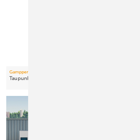
Gampper
Taupunktschutz für
Kühldecken