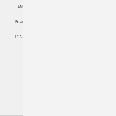
Mitgliedschaften und Engagement
Newsletter
Privacy Manager
RSS-Feed
TGA+E abonnieren
TGA+E-WissensCheck
Veranstaltungen / Webinare
© 2026 TGA+E Fachplaner