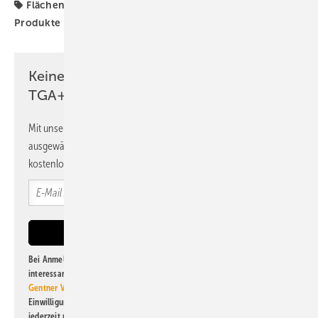
Flächenheizung
Fußbodenheizung
GF Uponor
Produkte
Uponor
Keine Zeit? Kein Problem mit dem
TGA+E Newsletter!
Mit unserem Newsletter erhalten Sie regelmäßig von uns
ausgewählte Informationen und Neuigkeiten, gebündelt und
kostenlos direkt ins Postfach.
Bei Anmeldung zu diesem Newsletter bin ich damit einverstanden, über
interessante Verlags- und Online-Angebote
der Marken der Alfons W.
Gentner Verlag GmbH & Co. KG
informiert zu werden. Diese
Einwilligung kann ich jederzeit widerrufen und eine Abmeldung ist
jederzeit möglich. Informationen zum Umgang mit Daten finden Sie