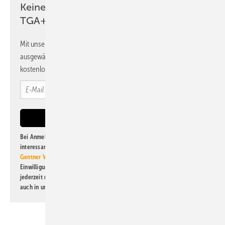
Keine Zeit? Kein Problem mit dem
TGA+E Newsletter!
Mit unserem Newsletter erhalten Sie regelmäßig von uns
ausgewählte Informationen und Neuigkeiten, gebündelt und
kostenlos direkt ins Postfach.
Bei Anmeldung zu diesem Newsletter bin ich damit einverstanden, über
interessante Verlags- und Online-Angebote
der Marken der Alfons W.
Gentner Verlag GmbH & Co. KG
informiert zu werden. Diese
Einwilligung kann ich jederzeit widerrufen und eine Abmeldung ist
jederzeit möglich. Informationen zum Umgang mit Daten finden Sie
auch in unserer
Datenschutzerklärung
.