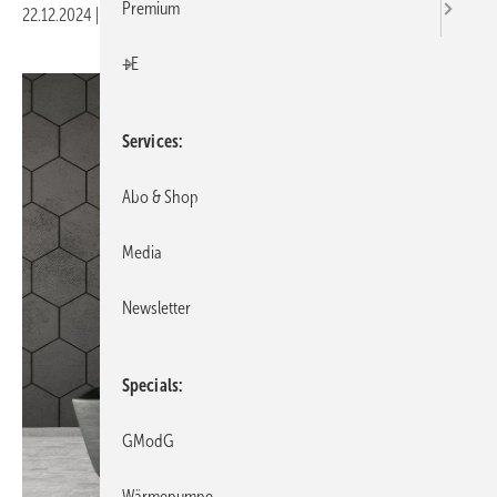
Premium
22.12.2024
|
Veröffentlicht in
Ausgabe 01-2025
|
Druckvorschau
+E
Services
Abo & Shop
Media
Newsletter
Specials
GModG
Wärmepumpe