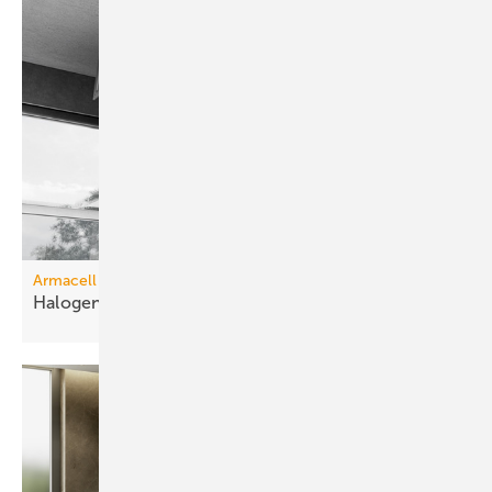
Armacell
Halogenfreie
Schalldämmung