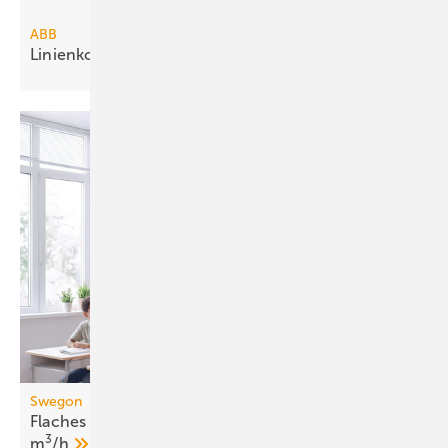
ABB
Linienkoppler segmentiert
KNX-Netz­werke
Swegon
Flaches dezentrales Lüftungsgerät bis 1050
3
m
/h