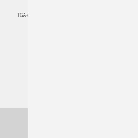
TGA+E-WissensCheck
Veranstaltungen / Webinare
© 2026 TGA+E Fachplaner
Nach oben