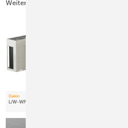
Weitere Inhalte
Daikin
L/W-WP: 70 °C Vorlauftemperatur bis −20
°C