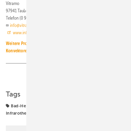
Vitramo
97941 Tauberbischofsheim
Telefon (0 93 41) 8 49 57 17
info@vitramo.com
www.infrarotheizung-vitramo.de
Weitere Produkt-Meldungen zum Thema Heiz- und Kühlflächen,
Konvektoren
Teilen
Link kopieren
Tags
Bad-Heizkörper
Design-Heizkörper
Heizkörper
Infrarotheizung
Infrarotpaneel
Produkte
Vitramo