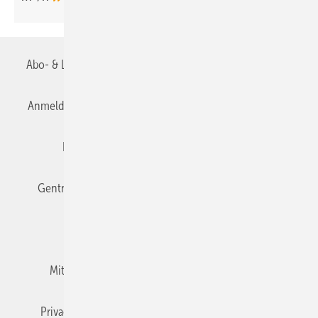
Abo- & Leserservice
AGB
Alle Inhalte chronologisch
Anmelden
Anmeldung & Registrierung
Datenschutz
Editor's choice
E-Paper
Fachbeiträge
Gentner Verlag
Impressum
Karriere bei Gentner
Team
Mediaservice
Mitgliedschaften und Engagement
Newsletter
Privacy Manager
RSS-Feed
TGA+E abonnieren