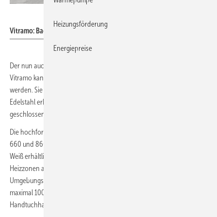
Vitramo
Heizungsförderung
Vitramo: Bad-Heizkörper mit zwei Temperaturzonen.
Energiepreise
Der nun auch in Anthrazit lieferbare
Infrarot-Badheizkörper
von
Vitramo kann optional um bis zu drei Handtuchhalter erweitert
werden. Sie sind in verchromtem Metall oder matt gebürstetem
Edelstahl erhältlich und können links- oder rechtsseitig offen oder
geschlossen befestigt werden.
Die hochformatigen Heizelemente sind in den Leistungsgrößen 560,
660 und 860 W neben der neuen Farbe Anthrazit auch in schlichtem
Weiß erhältlich. Eine Besonderheit: Die Badheizkörper sind in zwei
Heizzonen aufgeteilt. Die obere erreicht bei einer
Umgebungstemperatur von 20 °C eine Oberflächentemperatur von
maximal 100 °C, während die Temperatur im unteren Bereich, wo die
Handtuchhalter montiert werden, auf 70 °C limitiert ist.