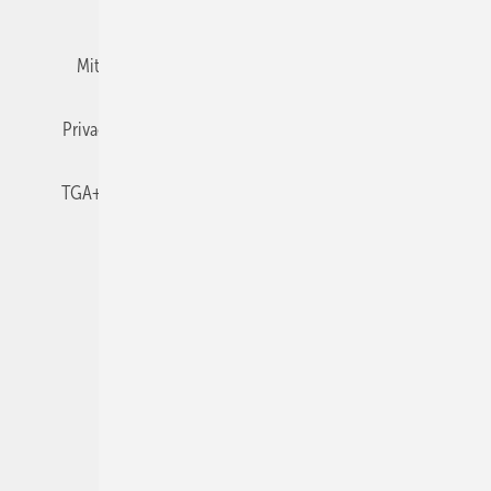
Team
Mediaservice
Mitgliedschaften und Engagement
Newsletter
Privacy Manager
RSS-Feed
TGA+E abonnieren
TGA+E-WissensCheck
Veranstaltungen / Webinare
© 2026 TGA+E Fachplaner