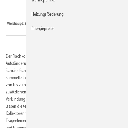
Heizungsförderung
Weishaupt
Weishaupt: Schnitt durch den Solarkollektor WTS-F2.
Energiepreise
Der Flachkollektor WTS-F2 von Weishaupt wurde für die
Aufständerung auf ebenen Flächen und die Montage auf
Schrägdächern oberhalb der Dacheindeckung konzipiert. Integrierte
Sammelleitungen ermöglichen die hydraulische Zusammenfassung
von bis zu zehn Kollektoren in einer Reihe. Dazu sind keine
zusätzlichen Rohrstücke und Dämmmaterialien erforderlich, die
Verbindung erfolgt metallisch dichtend; spezielle Kompensatoren
lassen die temperaturbedingte Ausdehnung zu. Zur Befestigung der
Kollektoren wird nur ein einziges Werkzeug benötigt, alle
Trageelemente sind aus Aluminium gefertigt: Nivellierbare Schienen
und höhenverstellbare Dachanker ermöglichen die Anpassung des