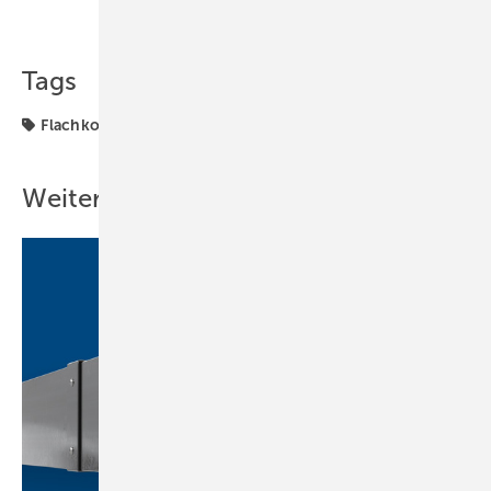
Teilen
Link kopieren
Tags
Flachkollektor
Produkte
Weishaupt
Weitere Inhalte