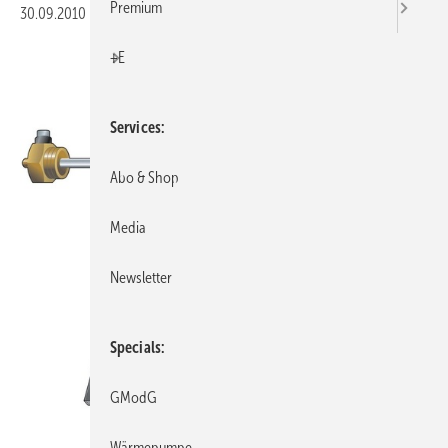
Premium
30.09.2010
|
Veröffentlicht in
Ausgabe 10-2010
|
Druckvorschau
+E
Services
Abo & Shop
Media
Newsletter
Specials
GModG
Wärmepumpe