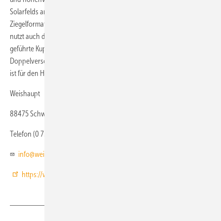
Solarfelds an verschiedene Untergründe, Dachformen und
Ziegelformate. Die Mehrfachbeschichtung (Mirotherm) des Absorbers
nutzt auch die diffuse Strahlung zur Wärme­gewinnung. Der dicht
geführte Kupferrohr-Mäander wird durch eine Laser-
Doppelverschweißung mit dem Vollflächenabsorber verbunden und
ist für den High-Flow- und Low-Flow-Betrieb geeignet.
Weishaupt
88475 Schwendi
Telefon (0 73 53) 8 30
info@weishaupt.de
https://www.weishaupt.de/