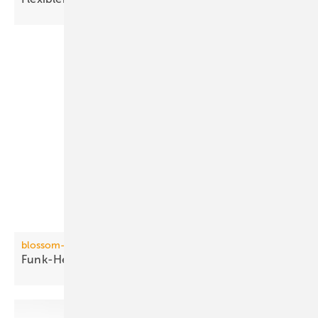
blossom-ic
Funk-Heizkörperthermostat