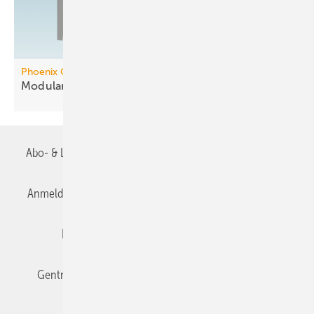
Phoenix Contact
Modularer Controller mit
KNX-Integration
Abo- & Leserservice
AGB
Alle Inhalte chronologisch
Anmelden
Anmeldung & Registrierung
Datenschutz
Editor's choice
E-Paper
Fachbeiträge
Gentner Verlag
Impressum
Karriere bei Gentner