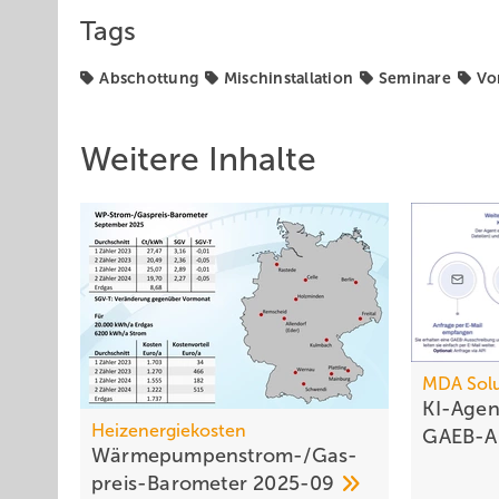
Tags
Abschottung
Mischinstallation
Seminare
Vo
Weitere Inhalte
MDA Solu
KI-Agen
Heizenergiekosten
GAEB-A
Wärmepumpen­strom-/Gas­
preis-Baro­meter
2025-09