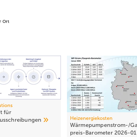
r Ort
tions
t für
Heizenergiekosten
usschreibungen
Wärmepumpen­strom-/Ga
preis-Baro­meter
2026-0