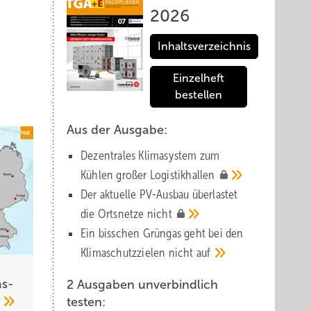
2026
Inhaltsverzeichnis
Einzelheft
bestellen
Aus der Ausgabe:
Dezentrales Klimasystem zum
Kühlen großer
Logistik­hallen
Der aktuelle PV-Ausbau über­lastet
die Orts­netze
nicht
Ein bisschen Grüngas geht bei den
Klima­schutz­zielen nicht
auf
s­
2 Ausgaben unverbindlich
1
testen: