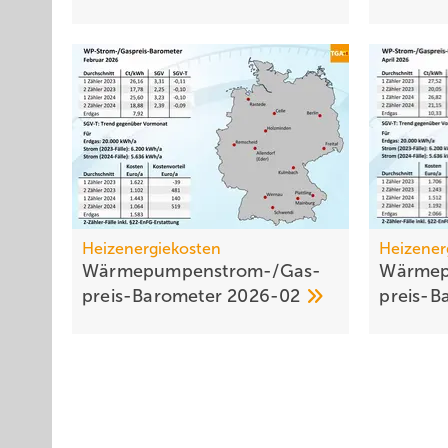
Heizenergiekosten
Heizener
Wärmepumpen­strom-/Gas­
Wärmep
preis-Baro­meter
2026-02
preis-B