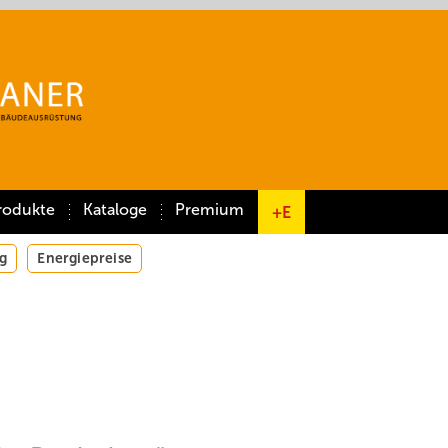
rodukte
Kataloge
Premium
+E
g
Energiepreise