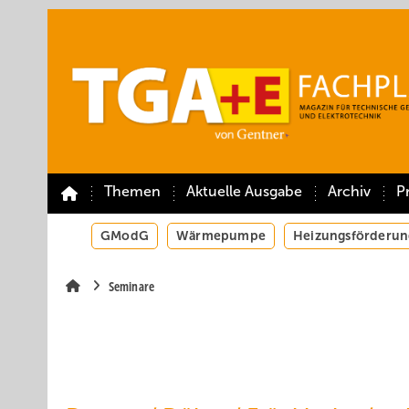
Springe
Springe
Springe
auf
auf
auf
Hauptinhalt
Hauptmenü
SiteSearch
Themen
Aktuelle Ausgabe
Archiv
P
GModG
Wärmepumpe
Heizungsförderun
Seminare