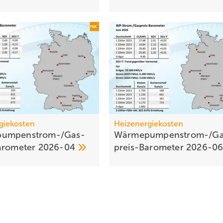
giekosten
Heizenergiekosten
umpen­strom-/Gas­
Wärmepumpen­strom-/Ga
aro­meter
2026-04
preis-Baro­meter
2026-0