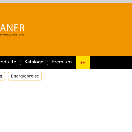
rodukte
Kataloge
Premium
+E
g
Energiepreise