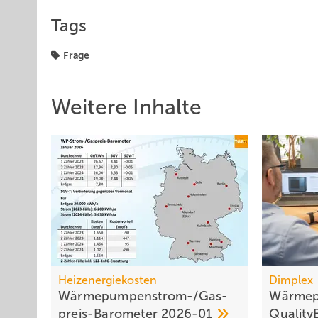
Tags
Frage
Weitere Inhalte
Heizenergiekosten
Dimplex
Wärmepumpen­strom-/Gas­
Wärmep
preis-Baro­meter
2026-01
Qualit