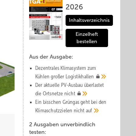
2026
Inhaltsverzeichnis
Einzelheft
bestellen
Aus der Ausgabe:
Dezentrales Klimasystem zum
Kühlen großer
Logistik­hallen
Der aktuelle PV-Ausbau über­lastet
die Orts­netze
nicht
Ein bisschen Grüngas geht bei den
Klima­schutz­zielen nicht
auf
2 Ausgaben unverbindlich
testen: