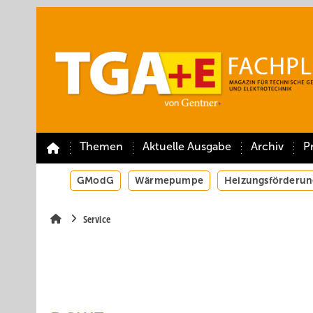
Springe
Springe
Springe
auf
auf
auf
Hauptinhalt
Hauptmenü
SiteSearch
Themen
Aktuelle Ausgabe
Archiv
P
GModG
Wärmepumpe
Heizungsförderun
Service