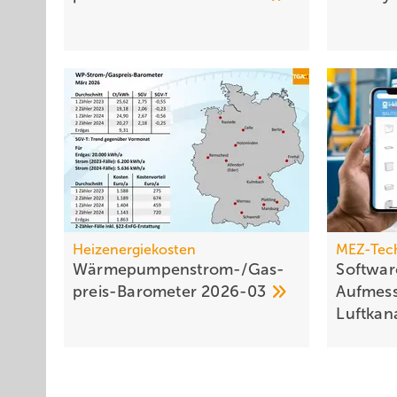
Heizenergiekosten
MEZ-Tec
Wärmepumpen­strom-/Gas­
Softwa
preis-Baro­meter
2026-03
Aufmes
Luftkan