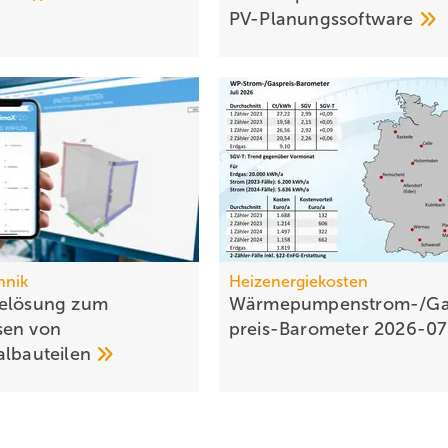
PV-Planungssoftware
hnik
Heizenergiekosten
relösung zum
Wärmepumpen­strom-/Ga
sen von
preis-Baro­meter
2026-0
albauteilen