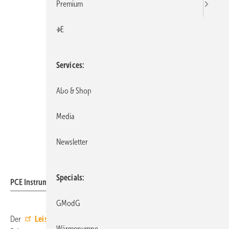
Premium
+E
Services
Abo & Shop
Media
Newsletter
PCE Instruments
Specials
PCE Instruments: Leistungsmesser PCE-PA 6500.
GModG
Der
Leistungsmesser PCE-PA 6500
ermöglicht eine präzise
Wärmepumpe