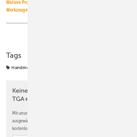
Weitere Produkt-Meldungen zum Thema Messgeräte und
Werkzeuge
Teilen
Link kopieren
Tags
Handmessgerät
Keine Zeit? Kein Problem mit dem
TGA+E Newsletter!
Mit unserem Newsletter erhalten Sie regelmäßig von uns
ausgewählte Informationen und Neuigkeiten, gebündelt und
kostenlos direkt ins Postfach.