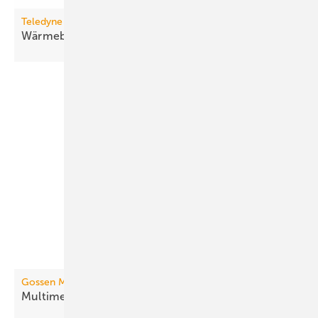
Teledyne Flir
Wärmebildkamera mit
App-Funktionalität
Gossen Metrawatt
Multimeter und Kalibrator
zugleich