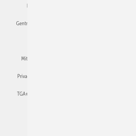
Editor's choice
E-Paper
Fachbeiträge
Gentner Verlag
Impressum
Karriere bei Gentner
Team
Mediaservice
Mitgliedschaften und Engagement
Newsletter
Privacy Manager
RSS-Feed
TGA+E abonnieren
TGA+E-WissensCheck
Veranstaltungen / Webinare
© 2026 TGA+E Fachplaner