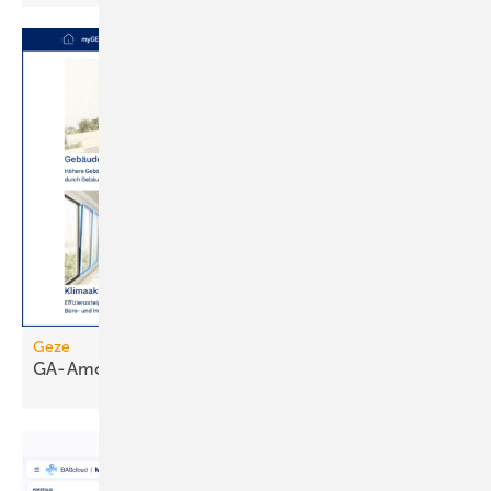
Geze
GA-Amortisationsrechner