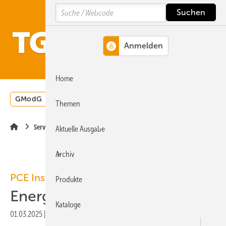
Springe
Springe
Springe
Search
auf
auf
auf
Hauptinhalt
Hauptmenü
SiteSearch
MENÜ
Home
GModG
Wärmepumpe
Heizungsförderung
Energ
Themen
Service
Aktuelle Ausgabe
Archiv
PCE Instruments
Produkte
Energieüberwachung
Kataloge
01.03.2025
|
Veröffentlicht in
Ausgabe 03-2025
|
Druckvorschau