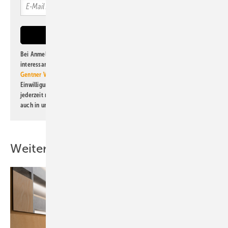
Bei Anmeldung zu diesem Newsletter bin ich damit einverstanden, über
interessante Verlags- und Online-Angebote
der Marken der Alfons W.
Gentner Verlag GmbH & Co. KG
informiert zu werden. Diese
Einwilligung kann ich jederzeit widerrufen und eine Abmeldung ist
jederzeit möglich. Informationen zum Umgang mit Daten finden Sie
auch in unserer
Datenschutzerklärung
.
Weitere Inhalte