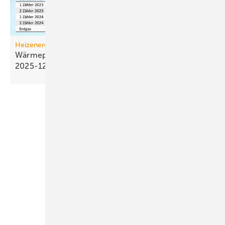
Heizenergiekosten
Wärmepumpen­strom-/Gas­preis-Baro­meter
2025-12