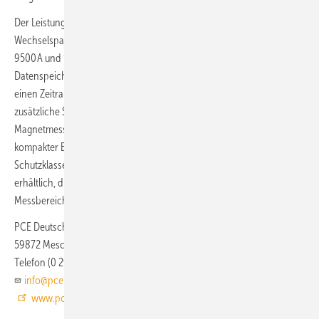
Der Leistungsanalysator bietet unter anderem einen Messbereich für
Wechselspannung von 40 bis 400 V, für Wechselstrom von 2 bis
9500 A und für Wirkleistung von 80 W bis 3800 kW. Der integrierte
Datenspeicher ermöglicht eine sekündliche Datenaufzeichnung über
einen Zeitraum von mehr als einem Jahr. Für den Betrieb ist keine
zusätzliche Stromversorgung erforderlich, da die Messung über
Magnetmessspitzen oder Anschlussklemmen erfolgt. Das Gerät mit
kompakter Bauform (123 × 96 × 36 mm) wiegt 202 g und erfüllt die
Schutzklasse IP40. Der Leistungsanalysator ist in drei Varianten
erhältlich, die sich durch den verwendeten Stromwandler und die
Messbereiche unterscheiden.
PCE Deutschland
59872 Meschede
Telefon (0 29 03) 97 69 90
info@pce-instruments.com
www.pce-instruments.com