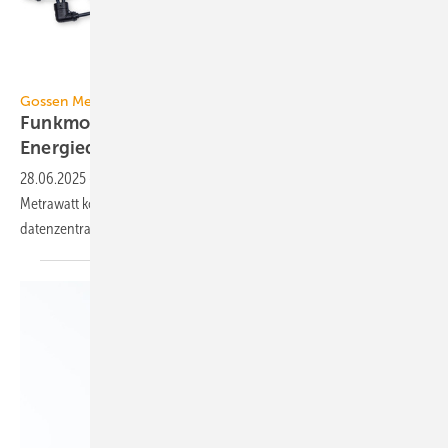
Gossen Metrawatt
Gossen Metrawatt
Funkmodule zur erweiterten
Energie­daten­erfassung
28.06.2025
-
Mit den PME-Funkmodulen 3P und 3PN von Gossen
Metrawatt kön­nen vier Netz­analysa­to­ren zur voll­wer­tigen Energie­
daten­zen­tra­le er­weitert
wer­den.