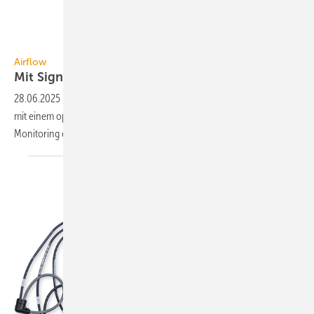
Airflow
Airflow
Mit Signalwirkung:
Lärmindikator
28.06.2025
-
Der Lautstärke­indikator SoundEar 4 von Airflow warnt
mit ei­nem optischen Sig­nal bei zu hoh­em Ge­räusch­pe­gel. Das
Monitoring er­folgt über
WLAN.