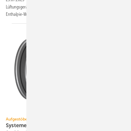
Lüftungsgerät, BACnet-Raumbediengeräte, Lüftungsgeräte mit
Enthalpie-Wärmeübertrager
Wildeboer
Aufgestöbert
Systeme für die TGA+E: prä­zi­se, prüf­fä­hig,