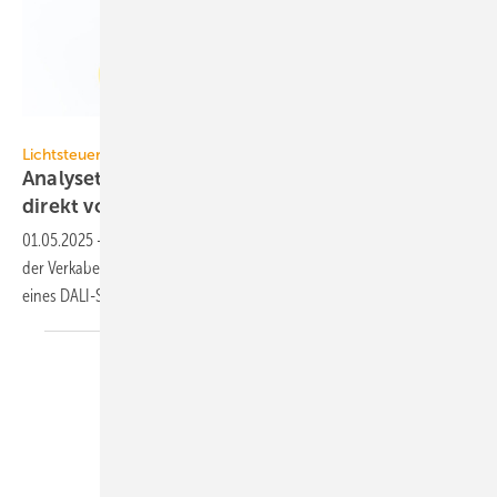
Lichtvision Engineering
Lichtsteuerung
Analysetool zur Diag­nose von DALI-Sys­temen
direkt vor
Ort
01.05.2025
-
Mit dem DALI-Testgerät ProbitSite lassen sich Fehler in
der Ver­ka­be­lung sowie Adress­kon­flik­te etc. vor der In­be­trieb­nah­me
eines DALI-Sys­tems
aus­schlie­ßen.