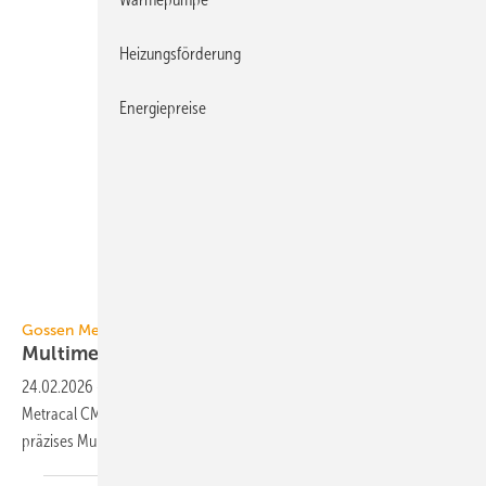
Heizungsförderung
Energiepreise
Gossen Metrawatt
Gossen Metrawatt
Multimeter und Kalibrator
zugleich
24.02.2026
-
Die Multifunktions-Prozess­kalibratoren der Modell­reihe
Metracal CM von Gossen Metrawatt vereinen einen Kalibrator und ein
präzises
Multi­meter.