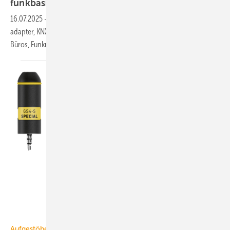
funk­ba­siert
16.07.2025
-
Elektronischer Vo­lu­men­strom­reg­ler, La­de­ge­rä­te-Test­
adap­ter, KNX-Be­schattungs­steue­rung, Lüftungs­ge­rät für Schu­len und
Bü­ros, Funk­mo­du­le zur
Energie­da­ten­er­fassung.
Rems
Aufgestöbert