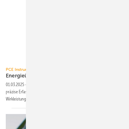
PCE Instruments
PCE Instruments
Energieüberwachung
01.03.2025
-
Der Leistungsmesser PCE-PA 6500 ermöglicht eine
präzise Erfassung von Strom- und Spannungswerten für eine
Wirkleistung von 80 W bis
3800 kW.