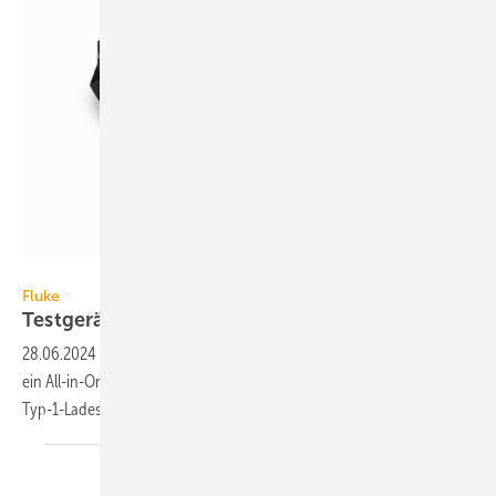
Fluke
Fluke
Testgerät für
AC-Ladestationen
28.06.2024
-
Der FEV350 EV Charging Station Analyser von Fluke ist
ein All-in-One-Tool für Sicher­heits- und Leistungs­tests an Typ-2- oder
Typ-1-Ladestationen.