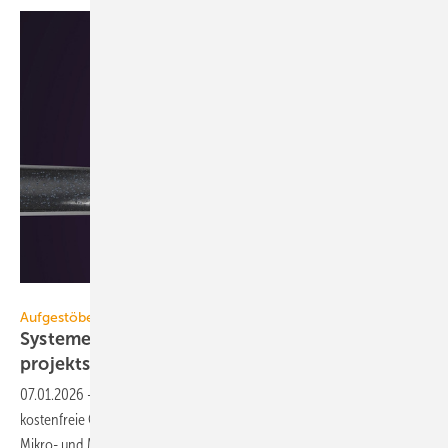
IMI
Aufgestöbert
Systeme für die TGA+E: lei­se, abtrennend,
pro­jekt­spe­zi­fisch
07.01.2026
-
L/W-WP mit 75 °C Vorlauf, DALI-2-Wandpräsenzmelder,
kostenfreie Geräteoptionen für Lüftungsgeräte, Luftabscheider für
Mikro- und Makroblasen, Wärmebildkamera mit
Cloud-Anbindung.