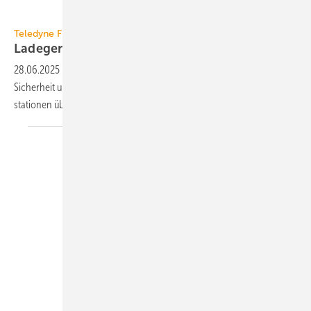
Teledyne Flir
Teledyne Flir
Ladegeräte-Testadapter für
Ladestationen
28.06.2025
-
Mit einem trag­baren Prüfset von Teledyne Flir kann die
Sicher­heit und Zu­ver­lässig­keit von kommer­ziel­len und pri­va­ten La­de­
sta­tionen über­prüft
werden.