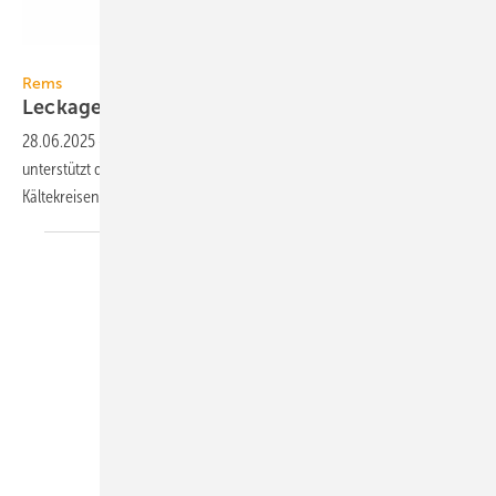
Rems
Rems
Leckagedetektor für
Kältemittel
28.06.2025
-
Der elektronische Leckage­detektor Rems Detect GS4
unterstützt die Über­prü­fung der Dicht­heit von Gas­installa­ti­o­nen und
Kälte­kreisen.