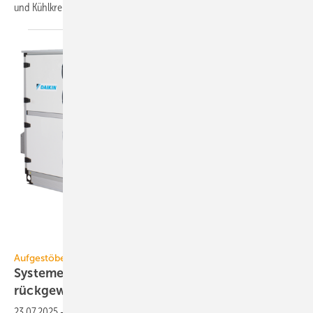
und Kühl­kreis­läufe erfasst
werden.
Daikin
Aufgestöbert
Systeme für die TGA+E: or­tend, zer­ti­fi­ziert,
rück­ge­win­nend
23.07.2025
-
Akustikkamera, VRV-Anschlussbox, Kompakt-