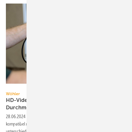
Wöhler
Wöhler
HD-Video-Endoskop für Öffnungen ab 6 mm
Durchmesser
28.06.2024
-
Das HD-Video-Endoskop VE 500 von Wöhler ist
kompatibel mit zahlreichen Sonden der Schutzklasse IP 67 mit
unterschiedlichen Längen von 1 bis
10 m.