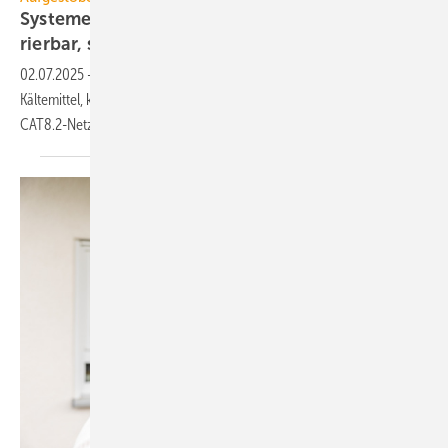
Systeme für die TGA+E: ab­sor­bie­rend, kon­fi­gu­
rier­bar,
stö­rungs­frei
02.07.2025
-
Kühlsegel mit Akustik­ab­sor­bern, Leckage­de­tektor für
Kälte­mittel, kompak­tes Lüftungs­ge­rät, Inline-Pumpen bis 22 kW,
CAT8.2-Netzwerk­kabel bis
40 Gbit/s