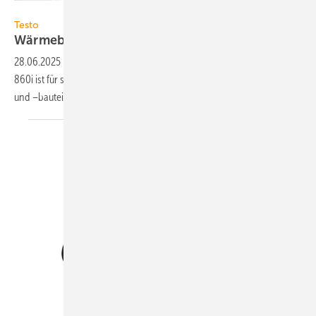
Testo / maikgoering
Testo
Wärmebildkamera für
Smartphones
28.06.2025
-
Die kom­pakte Wärme­bild­kamera für Smart­phones testo
860i ist für schnelle und prä­zise Spot-Checks für die Ge­bäude­technik
und –bau­teile ent­wickelt
wor­den.