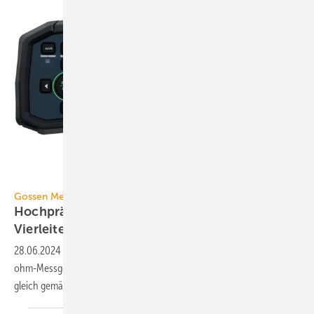
Gossen Metrawatt
Gossen Metrawatt
Hochpräzises Niederohm-Messgerät mit
Vierleitermessung
28.06.2024
-
Das Metraohm 10 von Gossen Metrawatt ist ein Nieder­
ohm-Mess­gerät für die Prüfung von Schutz­lei­ter und Potential­aus­
gleich gemäß DIN VDE
0413-4.