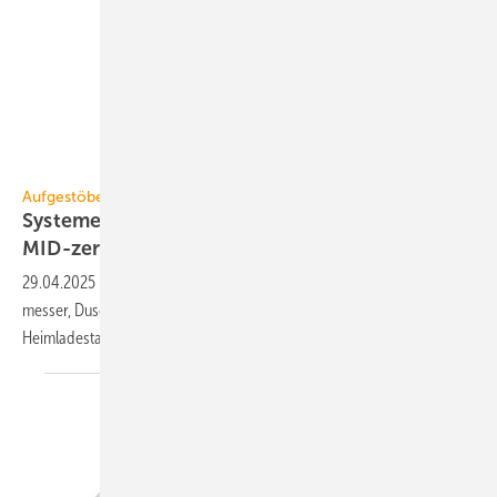
PCE Instruments
Aufgestöbert
Systeme für die TGA+E: präzise, ­schall­redu­ziert,
MID-zer­ti­fi­ziert
29.04.2025
-
Gerätedosen für seriellen Massiv­holz­bau, Leistungs­
messer, Dusch­system, Luft/Wasser-Wärme­pumpe und
Heim­lade­station.