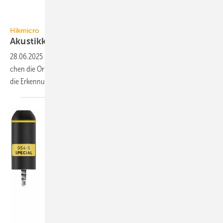
Hikmicro
Hikmicro
Akustikkamera lokalisiert
Druckluftlecks
28.06.2025
-
Die Akustik­kameras der AI-Serie von Hikmicro er­mög­li­
chen die Or­tung von Druck­luft­lecks und im Hoch­spannungs­bereich
die Er­ken­nung von
Teil­ent­la­dun­gen.