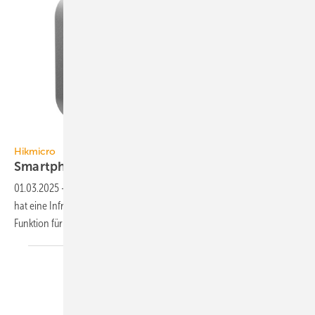
Hikmicro
Hikmicro
Smartphone-IR-Kamera-Modul
01.03.2025
-
Das Smartphone-IR-Kamera-Modul MiniE von Hikmicro
hat eine Infrarot­auf­lö­sung von 96 × 96 Px und ist mit der „SuperIR“-
Funktion für schar­fe Bilder
aus­ge­stattet.