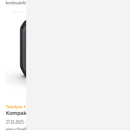
konti­nu­ierlich und prä­zise
misst.
Teledyne Flir
Teledyne Flir
Kompakte
Wärmebildkamera
27.10.2025
-
Teledyne Flir hat die kompakte Wärme­bild­kamera C8 auf
eine schnellere Inspektion und eine hohe Bild­qualität
ausgerichtet.