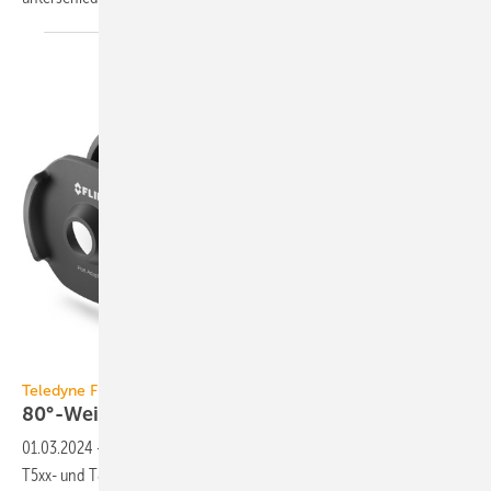
Teledyne Flir
Teledyne Flir
80°-Weitwinkelobjektiv und
Anschlussadapter
01.03.2024
-
Das 80°-Objektiv für die Wärme­bild­kameras der Exx-,
T5xx- und T8xx-Serien von Teledyne Flir opti­miert die Er­fas­sung in