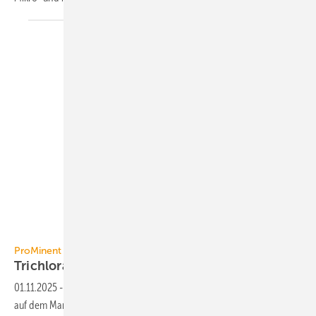
ProMinent
ProMinent
Trichloramin in Echtzeit
überwachen
01.11.2025
-
Der Dulcometer AirGuard von ProMinent ist das einzige
auf dem Markt erhältliche Mess­system, das Trichloramin in der Luft