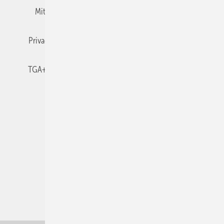
Mitgliedschaften und Engagement
Newsletter
Privacy Manager
RSS-Feed
TGA+E abonnieren
TGA+E-WissensCheck
Veranstaltungen / Webinare
© 2026 TGA+E Fachplaner