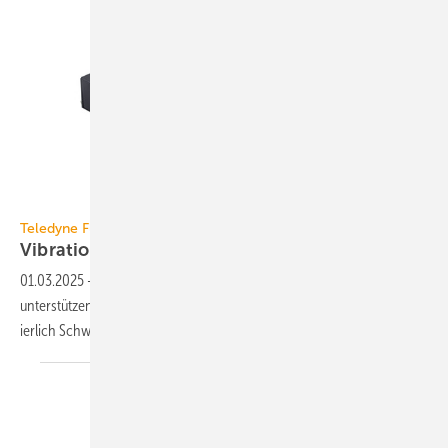
Teledyne Flir
Teledyne Flir
Vibrationsüberwachung
01.03.2025
-
Die Schwingungs-Monitoring-Lösungen Flir SV88 / SV89
unterstützen die Über­wa­chung kri­ti­scher An­la­gen, in­dem sie kon­ti­nu­
ier­lich Schwin­gun­gen
analy­sieren.