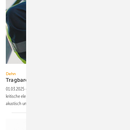
Dehn
Dehn
Tragbare
Spannungswarner
01.03.2025
-
Wenn der elektrische Feld­sensor Dehnsense EFD eine
kri­ti­sche elek­tri­sche Wechsel­span­nung detek­tiert, warnt er op­tisch,
akus­tisch und durch
Vibration.