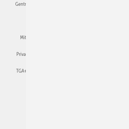
Gentner Verlag
Impressum
Karriere bei Gentner
Team
Mediaservice
Mitgliedschaften und Engagement
Newsletter
Privacy Manager
RSS-Feed
TGA+E abonnieren
TGA+E-WissensCheck
Veranstaltungen / Webinare
© 2026 TGA+E Fachplaner