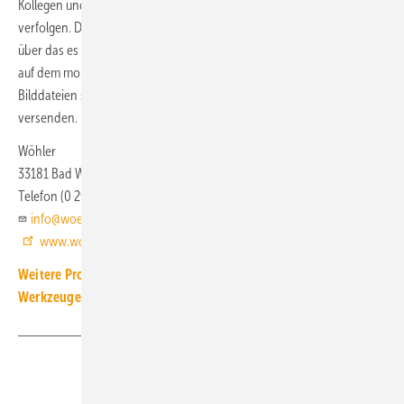
Kollegen und / oder Kunden können so die gesamte Inspektion
verfolgen. Das Endoskop baut dafür ein eigenes WLAN-Netzwerk auf,
über das es die Daten an die kostenfreie App Wöhler Smart Inspection
auf dem mobilen Endgerät überträgt. Dort kann der Nutzer die
Bilddateien speichern und per Messenger-Dienst oder Email
versenden.
Wöhler
33181 Bad Wünnenberg
Telefon (0 29 53) 7 31 00
info@woehler.de
www.woehler.de
Weitere Produkt-Meldungen zum Thema Messgeräte und
Werkzeuge
Teilen
Link kopieren