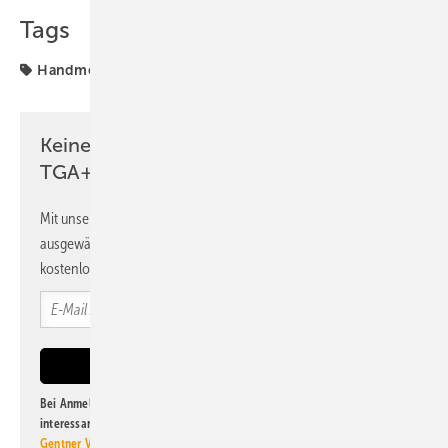
Tags
Handmessgerät
Inspektionskamera
Wöhler
Keine Zeit? Kein Problem mit dem
TGA+E Newsletter!
Mit unserem Newsletter erhalten Sie regelmäßig von uns
ausgewählte Informationen und Neuigkeiten, gebündelt und
kostenlos direkt ins Postfach.
Bei Anmeldung zu diesem Newsletter bin ich damit einverstanden, über
interessante Verlags- und Online-Angebote
der Marken der Alfons W.
Gentner Verlag GmbH & Co. KG
informiert zu werden. Diese