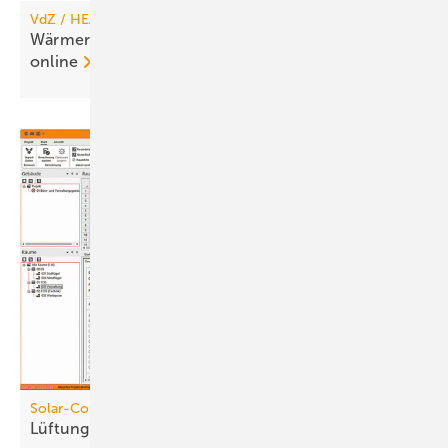
VdZ / HEA
Wärmerückgewinner-Check für Woh­nungs­lüf­tung
online
Solar-Computer
Lüftung in
Nichtwohngebäuden