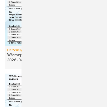
Heizenergiekosten
Wärmepumpen­strom-/Gas­preis-Baro­meter
2026-04