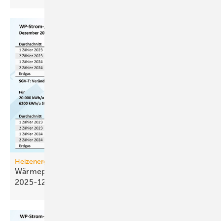
Heizenergiekosten
Wärmepumpen­strom-/Gas­preis-Baro­meter
2025-12