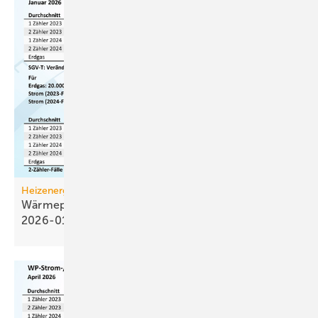
Heizenergiekosten
Wärmepumpen­strom-/Gas­preis-Baro­meter
2026-01