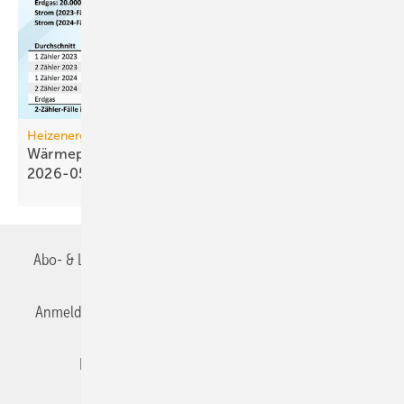
Heizenergiekosten
Wärmepumpen­strom-/Gas­preis-Baro­meter
2026-05
Abo- & Leserservice
AGB
Alle Inhalte chronologisch
Anmelden
Anmeldung & Registrierung
Datenschutz
Editor's choice
E-Paper
Fachbeiträge