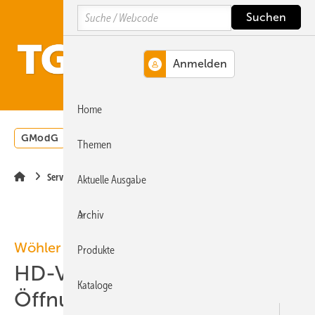
Springe
Springe
Springe
Search
auf
auf
auf
Hauptinhalt
Hauptmenü
SiteSearch
MENÜ
Home
GModG
Wärmepumpe
Heizungsförderung
Energ
Themen
Service
Aktuelle Ausgabe
Archiv
Wöhler
Produkte
HD-Video-Endoskop für
Kataloge
Öffnungen ab 6 mm