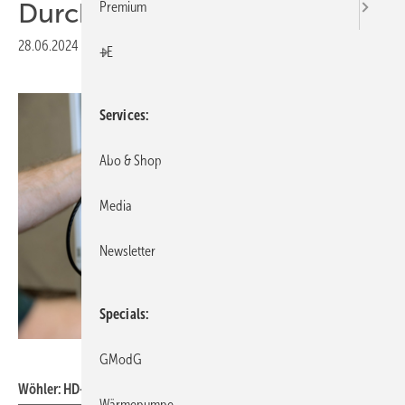
Durchmesser
Premium
28.06.2024
|
Veröffentlicht in
Ausgabe 07-2024
|
Druckvorschau
+E
Services
Abo & Shop
Media
Newsletter
Specials
Wöhler
GModG
Wöhler: HD-Video-Endoskop VE 500.
Wärmepumpe