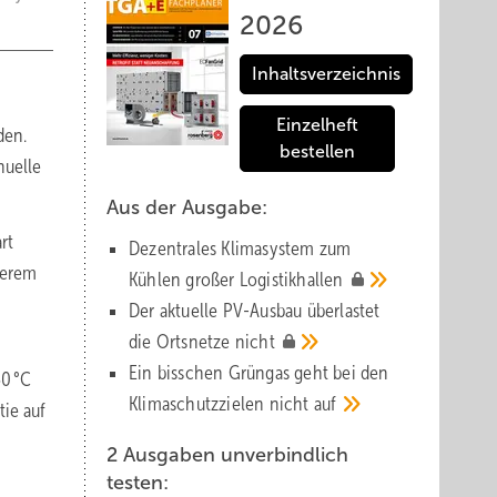
2026
Inhaltsverzeichnis
Einzelheft
den.
bestellen
nuelle
Aus der Ausgabe:
rt
Dezentrales Klimasystem zum
derem
Kühlen großer
Logistik­hallen
Der aktuelle PV-Ausbau über­lastet
die Orts­netze
nicht
Ein bisschen Grüngas geht bei den
50 °C
Klima­schutz­zielen nicht
auf
tie auf
2 Ausgaben unverbindlich
testen: