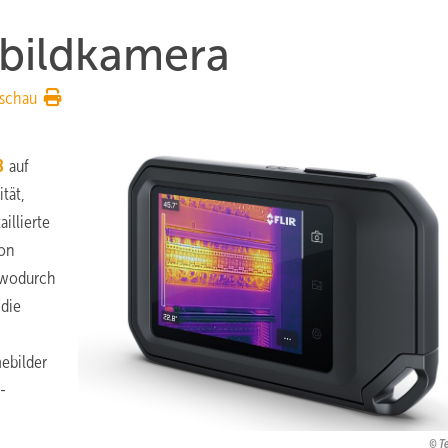
bildkamera
schau
8
auf
tät,
illierte
von
, wodurch
 die
ebilder
-
Te