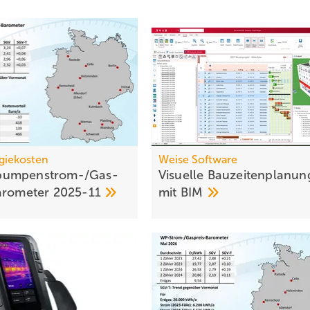
giekosten
Weise Software
umpen­strom-/Gas­
Visuelle Bauzeitenplanun
aro­meter
2025-11
mit
BIM