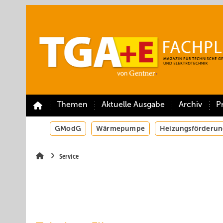
Springe
Springe
Springe
auf
auf
auf
Hauptinhalt
Hauptmenü
SiteSearch
Themen
Aktuelle Ausgabe
Archiv
P
GModG
Wärmepumpe
Heizungsförderun
Service