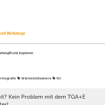
 und Werkzeuge
eilen
Link kopieren
rmografie
Wärmebildkamera
flir
eit? Kein Problem mit dem TGA+E
ter!