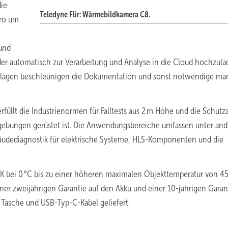
die
Teledyne Flir: Wärmebildkamera C8.
Pro um
und
lder automatisch zur Verarbeitung und Analyse in die Cloud hochzula
vorlagen beschleunigen die Dokumentation und sonst notwendige ma
üllt die Industrienormen für Falltests aus 2 m Höhe und die Schutza
umgebungen gerüstet ist. Die Anwendungsbereiche umfassen unter an
äudediagnostik für elektrische Systeme, HLS-Komponenten und die
K bei 0 °C bis zu einer höheren maximalen Objekttemperatur von 4
ner zweijährigen Garantie auf den Akku und einer 10-jährigen Garan
 Tasche und USB-Typ-C-Kabel geliefert.