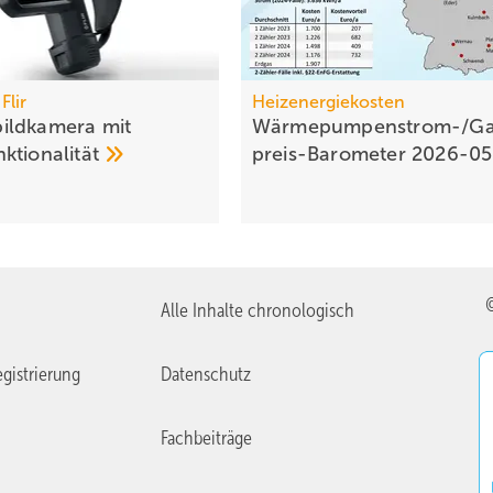
Flir
Heizenergiekosten
ildkamera mit
Wärmepumpen­strom-/Ga
ktionalität
preis-Baro­meter
2026-0
Alle Inhalte chronologisch
gistrierung
Datenschutz
Fachbeiträge