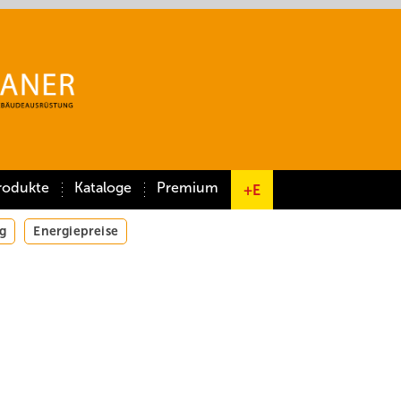
rodukte
Kataloge
Premium
+E
g
Energiepreise