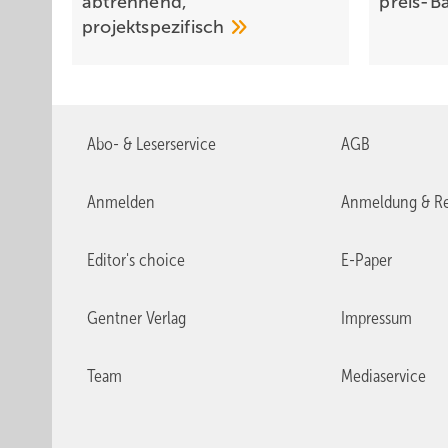
abtrennend,
preis-B
pro­jekt­spe­zi­fisch
Abo- & Leserservice
AGB
Anmelden
Anmeldung & Re
Editor's choice
E-Paper
Gentner Verlag
Impressum
Team
Mediaservice