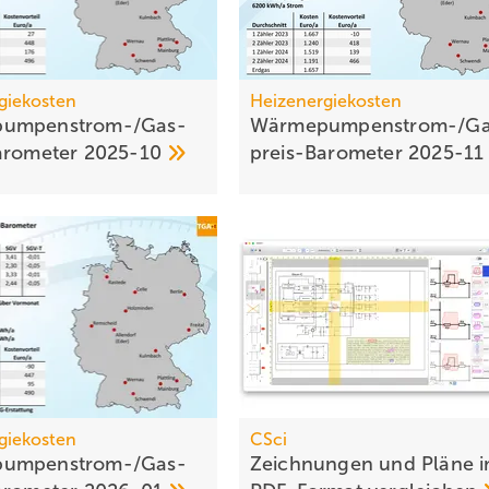
giekosten
Heizenergiekosten
umpen­strom-/Gas­
Wärmepumpen­strom-/Ga
aro­meter
2025-10
preis-Baro­meter
2025-1
giekosten
CSci
umpen­strom-/Gas­
Zeichnungen und Pläne 