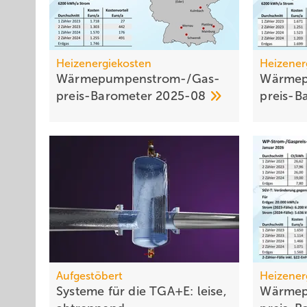
Heizenergiekosten
Heizener
Wärmepumpen­strom-/Gas­
Wärmep
preis-Baro­meter
2025-08
preis-B
Aufgestöbert
Heizener
Systeme für die TGA+E: lei­se,
Wärmep