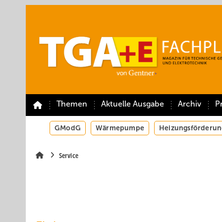
Springe
Springe
Springe
auf
auf
auf
Hauptinhalt
Hauptmenü
SiteSearch
Themen
Aktuelle Ausgabe
Archiv
P
GModG
Wärmepumpe
Heizungsförderun
Service