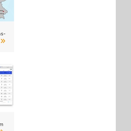
s­
1
im