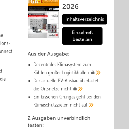
2026
Inhaltsverzeichnis
Einzelheft
ne
bestellen
tions-
onnect
Aus der Ausgabe:
Dezentrales Klimasystem zum
nd
Kühlen großer
Logistik­hallen
die
Der aktuelle PV-Ausbau über­lastet
die Orts­netze
nicht
Ein bisschen Grüngas geht bei den
Klima­schutz­zielen nicht
auf
2 Ausgaben unverbindlich
testen: