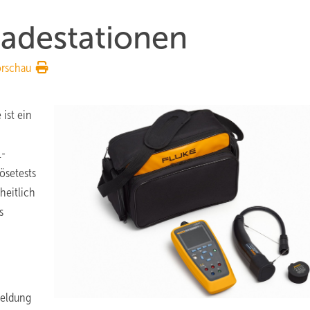
Ladestationen
orschau
 ist ein
1-
ösetests
heitlich
s
meldung