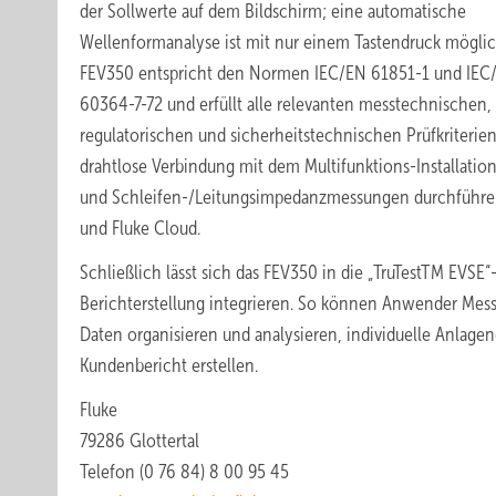
der Sollwerte auf dem Bildschirm; eine automatische
Wellenformanalyse ist mit nur einem Tastendruck möglic
FEV350 entspricht den Normen IEC/EN 61851-1 und IEC
60364-7-72 und erfüllt alle relevanten messtechnischen,
regulatorischen und sicherheitstechnischen Prüfkriterien.
drahtlose Verbindung mit dem Multifunktions-Installatio
und Schleifen-/Leitungsimpedanzmessungen durchführen
und Fluke Cloud.
Schließlich lässt sich das FEV350 in die „TruTestTM EVS
Berichterstellung integrieren. So können Anwender Mess
Daten organisieren und analysieren, individuelle Anlag
Kundenbericht erstellen.
Fluke
79286 Glottertal
Telefon (0 76 84) 8 00 95 45