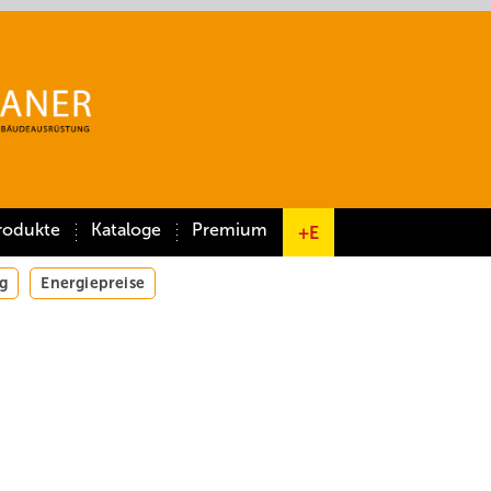
rodukte
Kataloge
Premium
+E
g
Energiepreise