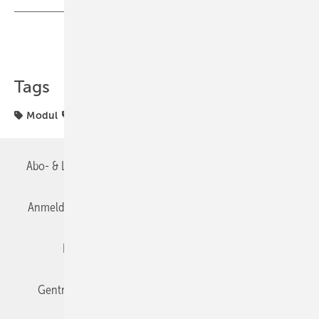
Teilen
Link kopieren
Tags
Modul
Software und Internet
Abo- & Leserservice
AGB
Alle Inhalte chronologisch
Anmelden
Anmeldung & Registrierung
Datenschutz
Editor's choice
E-Paper
Fachbeiträge
Gentner Verlag
Impressum
Karriere bei Gentner