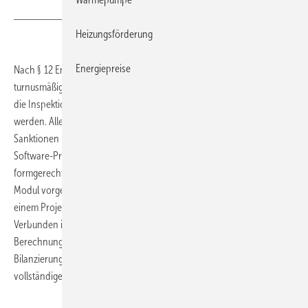
Heizungsförderung
Energiepreise
Nach § 12 EnEV müssen Klimaanlagen über 12 kW Kälteleistung
turnusmäßig energetisch inspiziert werden. Seit einem Jahr müssen
die Inspektionsberichte wie Energieausweise beim DIBt registriert
werden. Allerdings finden die Inspektionen trotz möglicher
Sanktionen bisher kaum statt. Auch gab es bisher noch keine
Software-Produkte, um die Inspektionsberichte vollständig und
formgerecht zu erstellen. Envisys hat nun ein entsprechendes Evebi-
Modul vorgelegt. Es behandelt beliebig viele RLT- und Kälte-Anlagen in
einem Projekt. Die Kennwerte werden nach DIN SPEC 15 240 ermittelt.
Verbunden ist die Software mit den Randbedingungen und den
Berechnungsmöglichkeiten von DIN V 18 599; eine entsprechende
Bilanzierung ist jedoch nicht Voraussetzung für die Ausgabe des
vollständigen Inspektionsberichtes.
www.envisys.de