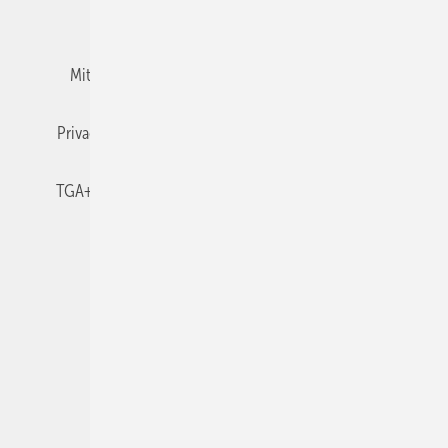
Team
Mediaservice
Mitgliedschaften und Engagement
Newsletter
Privacy Manager
RSS-Feed
TGA+E abonnieren
TGA+E-WissensCheck
Veranstaltungen / Webinare
© 2026 TGA+E Fachplaner