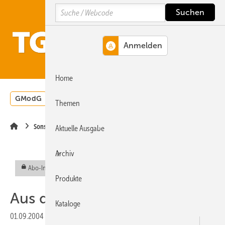
Springe
Springe
Springe
Search
auf
auf
auf
Hauptinhalt
Hauptmenü
SiteSearch
MENÜ
Home
GModG
Wärmepumpe
Heizungsförderung
Energ
Themen
Sonstiges Thema
Aktuelle Ausgabe
Archiv
Abo-Inhalt
Produkte
Aus den Hochschulen
Kataloge
01.09.2004
|
Veröffentlicht in
Ausgabe 09-2004