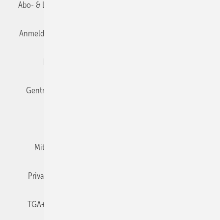
Abo- & Leserservice
AGB
Alle Inhalte chronologisch
Anmelden
Anmeldung & Registrierung
Datenschutz
Editor's choice
E-Paper
Fachbeiträge
Gentner Verlag
Impressum
Karriere bei Gentner
Team
Mediaservice
Mitgliedschaften und Engagement
Newsletter
Privacy Manager
RSS-Feed
TGA+E abonnieren
TGA+E-WissensCheck
Veranstaltungen / Webinare