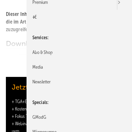
Premium
Dieser Inhalt liegt nur als PDF-Datei vor. Bitte öffnen Sie
+E
die im Artikel verlinkte Datei, um auf den Inhalt
zuzugreifen.
Services
Downloads:
Abo & Shop
Aus den Hochschulen
Media
Newsletter
Jetzt weiterlesen und profitieren.
+
TGA+E-ePaper
-Ausgabe – jeden Monat neu
Specials
+ Kostenfreien Zugang zu unserem Online-Archiv
+ Fokus TGA: Sonderhefte (PDF)
GModG
+ Webinare und Veranstaltungen mit Rabatten
uvm.
Wärmepumpe