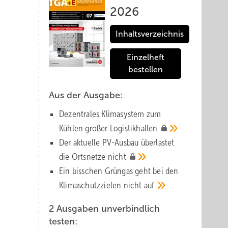
2026
Inhaltsverzeichnis
Einzelheft
bestellen
Aus der Ausgabe:
Dezentrales Klimasystem zum
Kühlen großer
Logistik­hallen
Der aktuelle PV-Ausbau über­lastet
die Orts­netze
nicht
Ein bisschen Grüngas geht bei den
Klima­schutz­zielen nicht
auf
2 Ausgaben unverbindlich
testen: