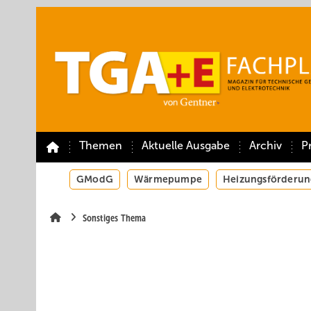
Springe
Springe
Springe
auf
auf
auf
Hauptinhalt
Hauptmenü
SiteSearch
Themen
Aktuelle Ausgabe
Archiv
P
GModG
Wärmepumpe
Heizungsförderun
Sonstiges Thema