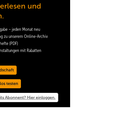
terlesen und
n.
gabe – jeden Monat neu
ng zu unserem Online-Archiv
hefte (PDF)
nstaltungen mit Rabatten
dschaft
los testen