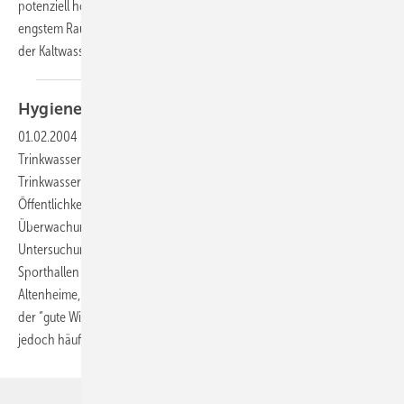
potenziell höheren Warmwassertemperaturen und die Installation auf
engstem Raum stellen auch neue Anforderungen an die Installation
der
Kaltwasserleitungen.
Hygiene muss nicht teurer
sein
01.02.2004
-
Die am 1. Januar 2003 in Kraft getretene novellierte
Trinkwasserverordnung zwingt viele Betreiber zur Sanierung ihrer
Trinkwassererwärmungsanlage. Insbesondere Wasser, das für die
Öffentlichkeit zur Verfügung gestellt wird, unterliegt der jährlichen
Überwachung durch die Gesundheitsämter. Diese
Untersuchungspflicht gilt aber nicht nur für Schwimmbäder, Schulen,
Sporthallen und Krankenhäuser, sondern auch für Hotels, Industrien,
Altenheime, Großwohnanlagen u. ä. In der Vergangenheit scheiterte
der “gute Wille“ zur Sanierung einer Trinkwassererwärmungsanlage
jedoch häufig an den Kosten für die
Sanierung.