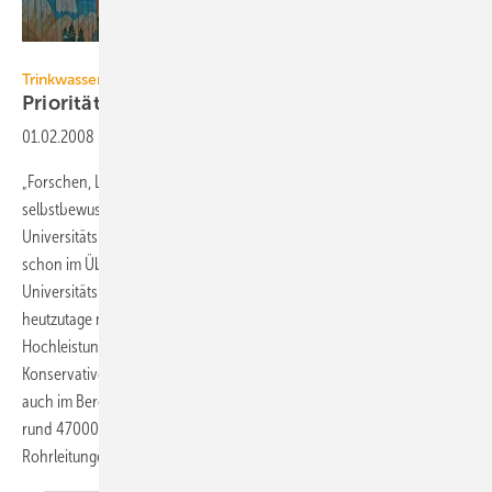
Viega
Trinkwasserinstallation
Priorität
Hygiene
01.02.2008
-
„Forschen, Lehren, Heilen – aus Tradition für Innovation“, so
selbstbewusst verkündet die Hochschul­medizin des
Universitätsklinikums Leipzig ihr Selbstverständnis. Zu Recht, denn
schon im Übergang vom 19. zum 20. Jahrhundert hatte die
Universitätsmedizin Leipzig einen Ruf von Weltrang. Dieser setzt sich
heutzutage nahtlos in den Leistungen des Zentrums für
Hochleistungsmedizin fort und wird mit dem Neubau für die Abteilung
Konservative Medizin zusätzlich gefestigt. Um dieses hohe Niveau
auch im Bereich der Installationstechnik zu erfüllen, wurden in dem
2
rund 47000 m
großen Neubaukomplex über 25000 m Edelstahl-
Rohrleitungen aus dem Sanpress-Programm von Viega
installiert.