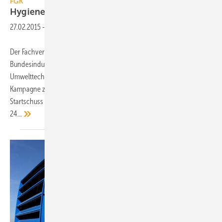
FGK
Hygiene in der
Wohnungslüftung
27.02.2015
-
Der Fachverband Gebäude-Klima (FGK) hat mit Unterstützung des
Bundesindustrieverbands Deutschland Haus-, Energie- und
Umwelttechnik (BDH) und des Fachverbands SHK NRW eine
Kampagne zur Hygiene in der Wohnungslüftung gestartet. Der
Startschuss fiel beim 5. Deutschen Forum innenraumhygiene am
24...