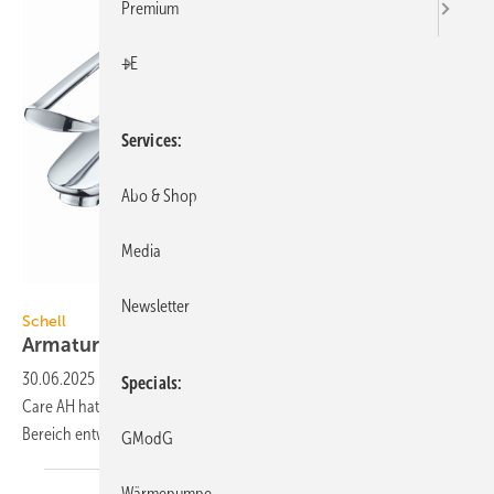
Premium
+E
Services
Abo & Shop
Media
Schell
Newsletter
Schell
Armaturenserie für
Healthcare-Bereiche
30.06.2025
-
Die Waschtischarmaturen Modus Care EH-T und Modus
Specials
Care AH hat Schell speziell für sen­sible An­wen­dungen im Healthcare-
Bereich
entwickelt.
GModG
Wärmepumpe