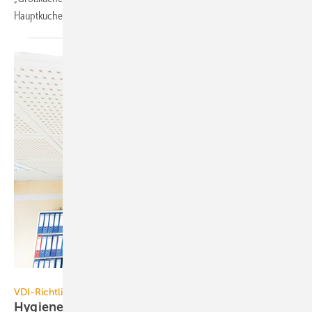
Hauptkuche, Spulkuche), die Sammlung
von...
Mitsubishi Electric
VDI-Richtlinie 6022
Hygiene in der
Klimatechnik