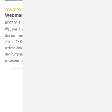
Grundfos
TGA-TIPP
Webinar: Hygiene in
Trinkwasseranlagen
07.07.2011
-
Über 90 % der Teilnehmer waren von unserem ersten
Webinar “Hygiene in Trinkwasseranlagen“ begeistert. Lassen Sie sich
das nicht entgehen: Erfahren Sie beim Wiederholungstermin am 21.
Juli um 18.00 Uhr — ohne Reisezeit, live und kostenlos an Ihrem PC —
welche Anforderungen des DVGW-Arbeitsblatts W 551 Sie bezüglich
der Pumpen- und Regelungstechnik in der Trinkwasser-Installation
umsetzen
müssen.