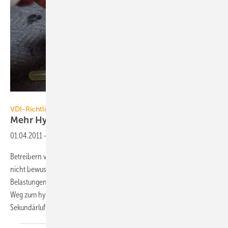
Mitsubishi Electric
VDI-Richtlinie 6022
Mehr Hygiene in der
Klimatechnik
01.04.2011
-
Betreibern von raumlufttechnischen Anlagen (RLT-Anlagen) ist häufig
nicht bewusst, dass nicht gewartete RLT-Anlagen mikrobiologische
Belastungen bereithalten können. Die VDI-Richtlinie 6022 weist den
Weg zum hygienisch einwandfreien Betrieb – auch für RLT-Geräte im
Sekundärluftbetrieb.