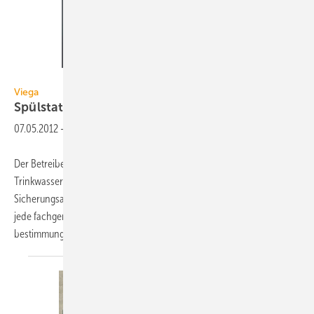
Viega
Viega
Spülstation mit Hygiene+
Funktion
07.05.2012
-
Der Betreiber einer Trinkwasser-Installation ist für die Qualität des
Trinkwassers an den Entnahmestellen bzw. an den
Sicherungsarmaturen verantwortlich. Um dies sicherzustellen, muss
jede fachgerecht geplante und ausgeführte Installation auch
bestimmungsgemäß betrieben werden. Es
darf...