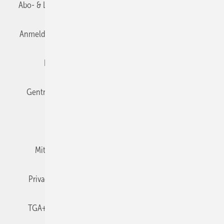
Abo- & Leserservice
AGB
Alle Inhalte chronologisch
Anmelden
Anmeldung & Registrierung
Datenschutz
Editor's choice
E-Paper
Fachbeiträge
Gentner Verlag
Impressum
Karriere bei Gentner
Team
Mediaservice
Mitgliedschaften und Engagement
Newsletter
Privacy Manager
RSS-Feed
TGA+E abonnieren
TGA+E-WissensCheck
Veranstaltungen / Webinare