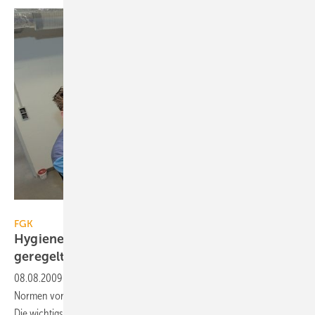
FGK
FGK
Hygiene in Wohnungslüftungsanlagen neu
geregelt
08.08.2009
-
Mit DIN 1946-6 und der DIN 4719 liegen jetzt zwei neue
Normen vor, die die Hygiene in Wohnungslüftungsanlagen neu regeln.
Die wichtigsten Aspekte zu diesem Thema stellt der FGK Status-Report