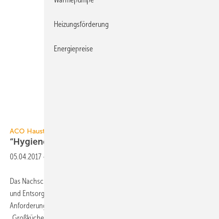
Heizungsförderung
Energiepreise
ACO Haustechnik
ACO Haustechnik
“Hygiene First“ in
Großküchen
05.04.2017
-
Das Nachschlagewerk „Hygiene First – Handbuch zur Entwässerung
und Entsorgung in Bereichen mit besonderen hygienischen
Anforderungen“ von ACO Haustechnik gliedert sich in drei Bereiche.
„Großküche“ behandelt die Bodenentwässerung (Vorratsräume,