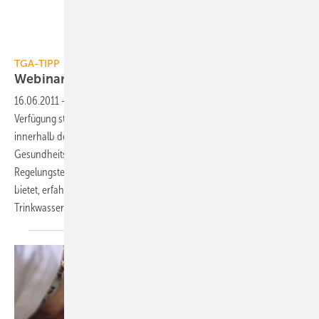
TGA-TIPP
Webinar: Hygiene in
Trinkwasseranlagen
16.06.2011
-
Wasser, das der kommunale Wasserversorger zur
Verfügung stellt, ist nicht steril. Enthaltene Organismen können sich
innerhalb der Trinkwasser-Installation vermehren und ein
Gesundheitsrisiko darstellen. Welchen Beitrag die Pumpen- und
Regelungstechnik zu den Vorgaben des DVGW-Arbeitsblatts W 551
bietet, erfahren Sie im kostenlosen Gentner-Webinar “Hygiene in
Trinkwasseranlagen“.