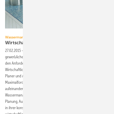
Bild: Franke
Wassermanagement:
Wirtschaftlichkeit und Hygiene
verbinden
27.02.2015
-
Trinkwasser-Installationen in öffentlichen und
gewerblichen Gebäuden müssen so ausgelegt sein, dass sie sowohl
den Anforderungen an Hygiene als auch den Forderungen nach
Wirtschaftlichkeit maximal gerecht werden. Die Herausforderung für
Planer und Architekten: Beide Zielsetzungen schließen sich in ihren
Maximalforderungen gegenseitig aus; trotzdem sollen sie optimal
aufeinander abgestimmt werden. Die Lösung:
Wassermanagementsysteme. Sie ermöglichen eine hygienekonforme
Planung, Ausführung und Betriebsweise der Trinkwasser-Installation
in ihrer konsequentesten Form unter Berücksichtigung