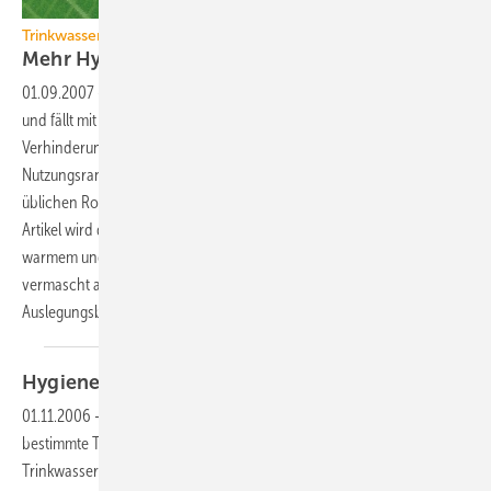
Trinkwasserinstallation
Mehr Hygiene durch
Vermaschung
01.09.2007
-
Die Trinkwasserhygiene in einer Hausinstallation steht
und fällt mit der Einhaltung bestimmter Temperaturbereiche und der
Verhinderung von Stagnation. Bei heutigen
Nutzungsrandbedingungen sind beide Anforderungen mit der
üblichen Rohrnetzgestaltung nicht sicher einzuhalten. In diesem
Artikel wird deswegen vorgeschlagen, Rohrnetze zur Verteilung von
warmem und kaltem Trinkwasser in großen Gebäuden künftig
vermascht auszuführen und die dafür erforderlichen
Auslegungsbedingungen zu erarbeiten.
Hygiene beginnt beim
Kaltwasser
01.11.2006
-
Im Warmwasserbereich sind die Anforderungen an
bestimmte Temperaturen zur Aufrechterhaltung der
Trinkwasserhygiene mittlerweile hinlänglich bekannt. Doch die