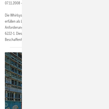
07.11.2008
-
Die Whirlsysteme Vivo Turbo und Vivo Turbo Plus von Kaldewei
erfüllen als bisher einzige Systeme die hohen hygienischen
Anforderungen an Whirlwannen gemäß EN 12764 und ÖNORMM
6222-1. Diese legen unter anderem die Anforderungen an die
Beschaffenheit des Badewassers in Whirlwannen und
die...