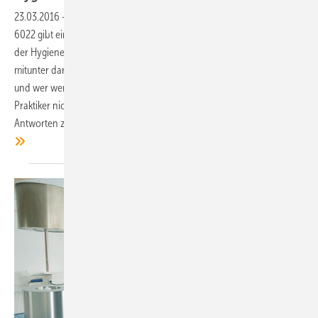
23.03.2016
-
In der Theorie ist es ganz einfach: Die VDI-Richtlinie
6022 gibt eine umfassende und fundierte Grundlage für alle Fragen
der Hygiene rund um die Klimatechnik. In der Praxis wird dann aber
mitunter darum gestritten, wer wofür verantwortlich ist, wer was zahlt
und wer wen zu was verpflichten kann. Wirklich weiter hilft das dem
Praktiker nicht. Deshalb haben wir die wichtigsten Fragen und
Antworten zum Thema Hygiene in der Klimatechnik zusammengefasst.