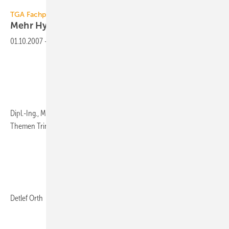
TGA Fachplaner 9-2007, Seite 49
Mehr Hygiene durch
Vermaschung
01.10.2007
-
Robert Kremer
Dipl.-Ing., Mitarbeiter in Ausschüssen bei DVGW, DIN und VDI zu den
Themen Trinkwasserhygiene und Trinkwasserwärmebedarf
Detlef Orth