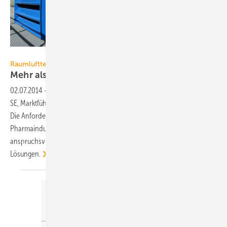
Bild: robatherm
Raumlufttechnik in der Pharmaindustrie
Mehr als nur
Hygiene
02.07.2014
-
Ein Neubau in Neumarkt in der Oberpfalz von Bionorica
SE, Marktführer bei pflanzlichen Arzneimitteln wie Sinupret, beweist:
Die Anforderungen an raumlufttechnische Geräte in der
Pharmaindustrie sind aus unterschiedlichsten Gesichtspunkten
anspruchsvoll und verlangen ein breit aufgestelltes Repertoire an
Lösungen.