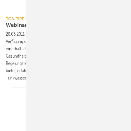
TGA-TIPP
Webinar: Hygiene in
Trinkwasseranlagen
20.06.2011
-
Wasser, das der kommunale Wasserversorger zur
Verfügung stellt, ist nicht steril. Enthaltene Organismen können sich
innerhalb der Trinkwasser-Installation vermehren und ein
Gesundheitsrisiko darstellen. Welchen Beitrag die Pumpen- und
Regelungstechnik zu den Vorgaben des DVGW-Arbeitsblatts W 551
bietet, erfahren Sie im kostenlosen Gentner-Webinar “Hygiene in
Trinkwasseranlagen“.