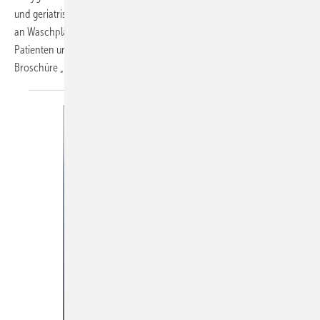
und geriatrischen Einrichtungen, leisten berührungslose Armaturen
an Waschplätzen und in Duschräumen einen wichtigen Beitrag,
Patienten und Besucher vor Infektionen zu schützen. In der
Broschüre „Hygiene & Gesundheit“ zeigt
die...