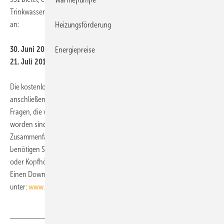
Trinkwasseranlagen“. TGA Fachplaner bietet Ihnen dazu zwei Termine
an:
Heizungsförderung
30. Juni 2011, 18.00 Uhr
Energiepreise
21. Juli 2011, 18.00 Uhr
Die kostenlosen Webinare dauern etwa 60 Minuten. In einem
anschließenden Chat (ca. 15 Minuten) beantworten die Referenten
Fragen, die von den Teilnehmern während des Webinars eingereicht
worden sind. Zusätzlich erhalten sie im Nachgang eine
Zusammenfassung aller Fragen und Antworten. Zur Teilnahme
benötigen Sie lediglich einen PC mit Internetanschluss, Lautsprecher
oder Kopfhörer und den kostenlos verfügbaren Adobe Flash Player.
Einen Download-Link und einen Dialog zur Anmeldung finden Sie
unter:
www.gentner.de/webinare
■