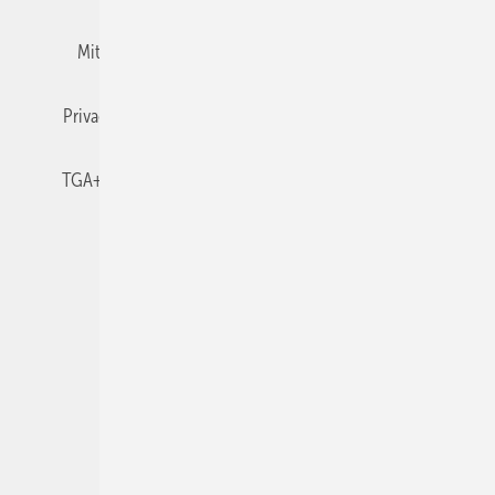
Mitgliedschaften und Engagement
Newsletter
Privacy Manager
RSS-Feed
TGA+E abonnieren
TGA+E-WissensCheck
Veranstaltungen / Webinare
© 2026 TGA+E Fachplaner