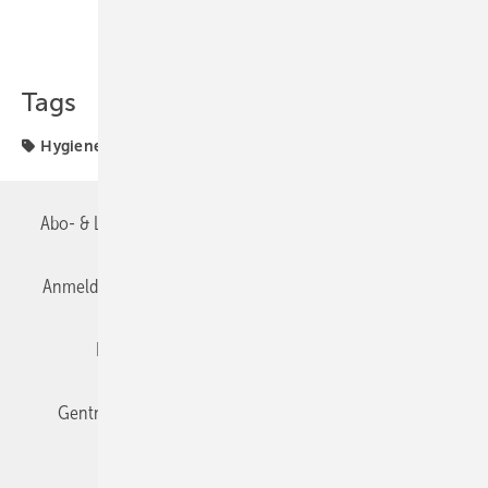
Teilen
Link kopieren
Tags
Hygiene
TGA-TIPP
Abo- & Leserservice
AGB
Alle Inhalte chronologisch
Anmelden
Anmeldung & Registrierung
Datenschutz
Editor's choice
E-Paper
Fachbeiträge
Gentner Verlag
Impressum
Karriere bei Gentner
Team
Mediaservice