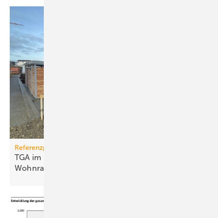
Referenzprojekt
TGA im Modulbau: Raum­kli­ma für be­zahl­ba­ren
Wohn­raum