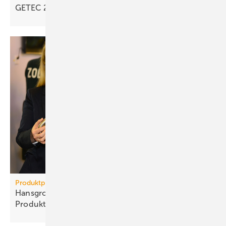
GETEC 2026: En­er­gie­wen­de im
Ge­bäu­de­sek­tor
Produktpiraterie
Hans­grohe Group – klarer Sieg ge­gen
Pro­dukt­pi­raten