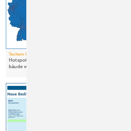
Techem Hitzeatlas
Hotspots: Wo Hitze zur Heraus­for­de­rung im Ge­
bäude
wird