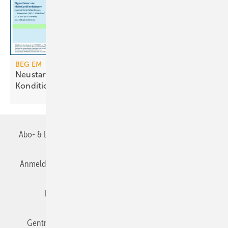
BEG EM
Neustart der Heizungsförderung mit geänderten
Konditionen
Abo- & Leserservice
AGB
Alle Inhalte chronologisch
Anmelden
Anmeldung & Registrierung
Datenschutz
Editor's choice
E-Paper
Fachbeiträge
Gentner Verlag
Impressum
Karriere bei Gentner