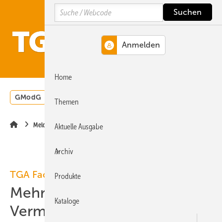
Springe
Springe
Springe
Search
auf
auf
auf
Hauptinhalt
Hauptmenü
SiteSearch
MENÜ
Home
GModG
Wärmepumpe
Heizungsförderung
Energ
Themen
Meldungen
Aktuelle Ausgabe
Archiv
TGA Fachplaner 9-2007, Seite 49
Produkte
Mehr Hygiene durch
Kataloge
Vermaschung