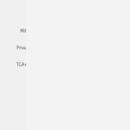
Team
Mediaservice
Mitgliedschaften und Engagement
Newsletter
Privacy Manager
RSS-Feed
TGA+E abonnieren
TGA+E-WissensCheck
Veranstaltungen / Webinare
© 2026 TGA+E Fachplaner