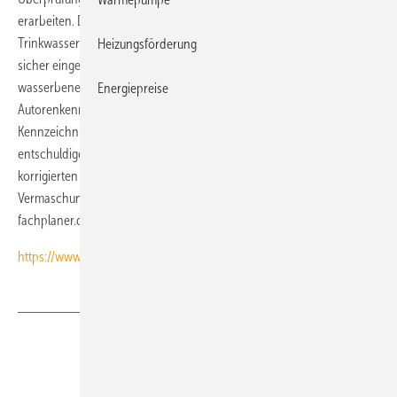
erarbeiten. Die Vorteile des neuen Konzepts: Die für die
Trinkwasserhygiene erforderlichen ­Temperaturbereiche können
Heizungsförderung
sicher eingehalten werden, ­Stagnation wird verhindert und die
wasserbenetzte Ober­fläche wird reduziert. Leider ist uns bei der
Energiepreise
Autorenkennzeichnung ein Fehler unterlaufen, so dass wir die richtige
Kennzeichnung an dieser Stelle nachtragen. Wir bitten, dies zu
entschuldigen. Gerne senden wir Ihnen für Ihre ­Unterlagen den
korrigierten Artikel „Trinkwasserinstallation – Mehr Hygiene durch
Vermaschung“ als PDF zu. ­Anforderungen unter: E-Mail: tga@tga-
fachplaner.de
https://www.tga-fachplaner.de/
Teilen
Link kopieren