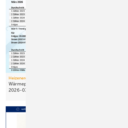
Heizenergiekosten
Wärmepumpen­strom-/Gas­preis-Baro­meter
2026-03