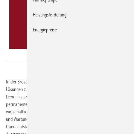
Heizungsförderung
Energiepreise
Schell
In der Broschüre „WC- und Urinal-Spülarmaturen“ stellt Schell
Lösungen zur Planung hygienesicherer WC- und Urinalbereiche vor.
Denn in stark frequentierten Sanitärräumen muss Hygiene mit
permanenter Spülbereitschaft, vanda­lengeschützter Qualität und
wirtschaftlichen Aspekten, wie Wasserverbrauch, Pflegeleichtigkeit
und Wartungsfreundlichkeit in Einklang gebracht werden. Mit einer
Übersichtstabelle kann sich der Leser schnell über Funktionsweisen,