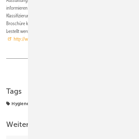
Ausstattungsmerkmale, Besonderheiten und Einbaumöglichkeiten
informieren. Erläutert wird auch das neue Produkt-Label WELL für die
Klassifizierung wasser- und energiesparender Sanitärarmaturen. Die
Broschüre kann kostenlos als Druckschrift über
info@schell.eu
bestellt werden und steht als PDF-Dokument auf
http://www.schell.eu
Teilen
Link kopieren
Tags
Hygiene
Urinal
Weitere Inhalte