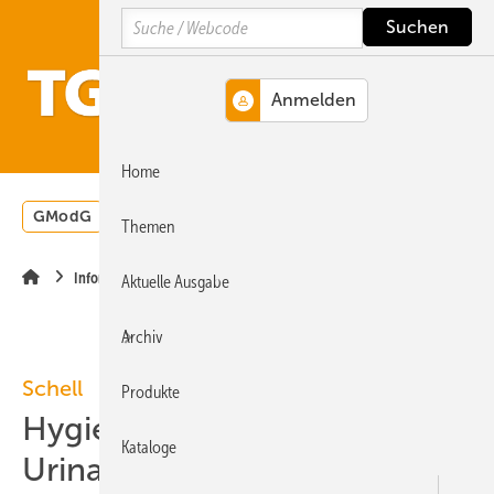
Springe
Springe
Springe
Search
auf
auf
auf
Hauptinhalt
Hauptmenü
SiteSearch
MENÜ
Home
GModG
Wärmepumpe
Heizungsförderung
Energ
Themen
Infomaterialien
Aktuelle Ausgabe
Archiv
Schell
Produkte
Hygiene bei WCs und
Kataloge
Urinalen