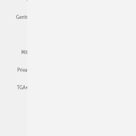
Gentner Verlag
Impressum
Karriere bei Gentner
Team
Mediaservice
Mitgliedschaften und Engagement
Newsletter
Privacy Manager
RSS-Feed
TGA+E abonnieren
TGA+E-WissensCheck
Veranstaltungen / Webinare
© 2026 TGA+E Fachplaner