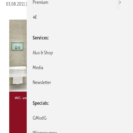
Premium
03.08.2011
|
Veröffentlicht in
Ausgabe 08-2011
|
Druckvorschau
+E
Services
Abo & Shop
Media
Newsletter
Specials
GModG
Wärmepumpe