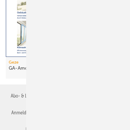
Geze
GA-Amortisationsrechner
Abo- & Leserservice
AGB
Alle Inhalte chronologisch
Anmelden
Anmeldung & Registrierung
Datenschutz
Editor's choice
E-Paper
Fachbeiträge