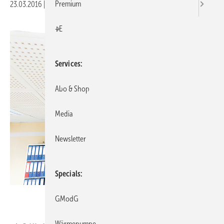
Premium
23.03.2016
|
Veröffentlicht in
Ausgabe 04-2016
+E
Services
Abo & Shop
Media
Newsletter
Specials
Mitsubishi Electric
GModG
Wärmepumpe