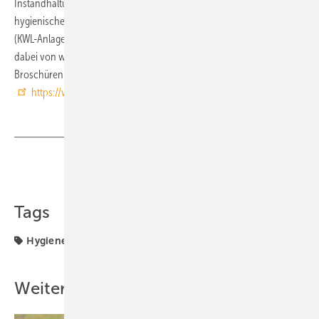
Instandhaltung und Reinigung für die dauerhafte Sicherstellung eines
hygienischen Betriebs von kontrollierten Wohnungslüftungsanlagen
(KWL-Anlagen) notwendig sind. Die Website von FGK und BDH wird
dabei von weiteren Kommunikationsmaßnahmen, wie Flyern,
Broschüren und multimedialen Formaten, flankiert.
https://www.fgk.de/
Teilen
Link kopieren
Tags
Hygiene
Wohnungslüftung
Weitere Inhalte