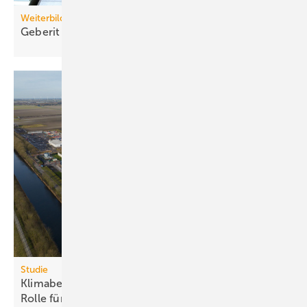
Weiterbildung
Geberit eröffnet neuen Campus für die
Branche
Studie
Klimabelastung durch Rechen­zent­ren: Euro­pas
Rolle für „Green
AI“