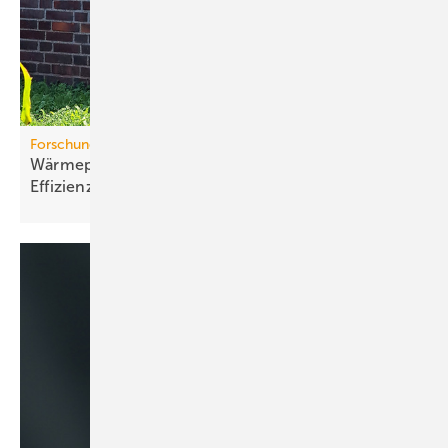
Forschungsprojekt
Wärmepumpen im Altbau: Stu­die be­legt
Ef­fi­zi­enz