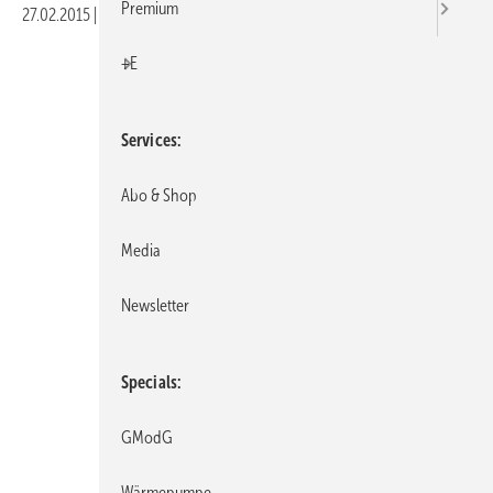
Premium
27.02.2015
|
Veröffentlicht in
Ausgabe 03-2015
|
Druckvorschau
+E
Services
Abo & Shop
Media
Newsletter
Specials
GModG
Wärmepumpe
Bild: FGK / BDH