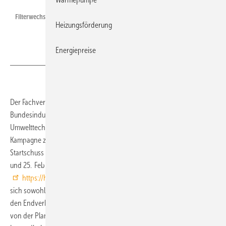
Filterwechsel an einer KWL-Anlage.
Heizungsförderung
Energiepreise
Der Fachverband Gebäude-Klima (FGK) hat mit Unterstützung des
Bundesindustrieverbands Deutschland Haus-, Energie- und
Umwelttechnik (BDH) und des Fachverbands SHK NRW eine
Kampagne zur Hygiene in der Wohnungslüftung gestartet. Der
Startschuss fiel beim 5. Deutschen Forum innenraumhygiene am 24.
und 25. Februar 2015. Im Mittelpunkt steht die neue Website
https://hygiene-wohnungslueftung.de/
. Die Kampagne richtet
sich sowohl an das Fachhandwerk als Multiplikator, als auch direkt an
den Endverbraucher. Sie thematisiert alle notwendigen Schritte, die
von der Planung, über die Installation bis hin zur periodischen