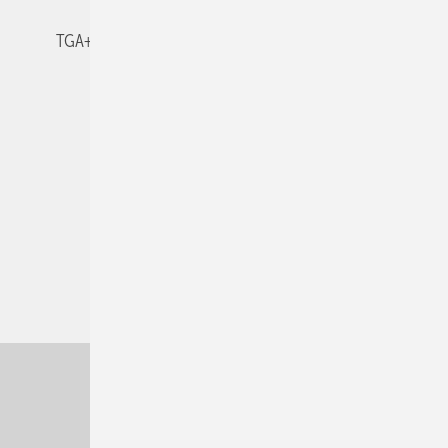
TGA+E-WissensCheck
Veranstaltungen / Webinare
© 2026 TGA+E Fachplaner
Nach oben