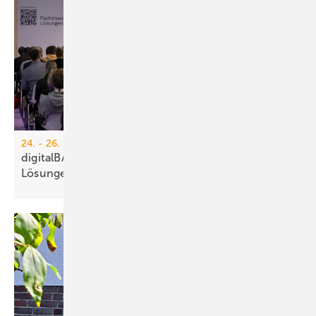
24. - 26. März 2026, Köln
digitalBAU 2026: Bran­chentreff für di­gi­ta­le
Lö­sun­gen