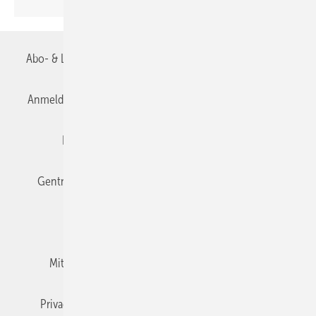
Abo- & Leserservice
AGB
Alle Inhalte chronologisch
Anmelden
Anmeldung & Registrierung
Datenschutz
Editor's choice
E-Paper
Fachbeiträge
Gentner Verlag
Impressum
Karriere bei Gentner
Team
Mediaservice
Mitgliedschaften und Engagement
Newsletter
Privacy Manager
RSS-Feed
TGA+E abonnieren