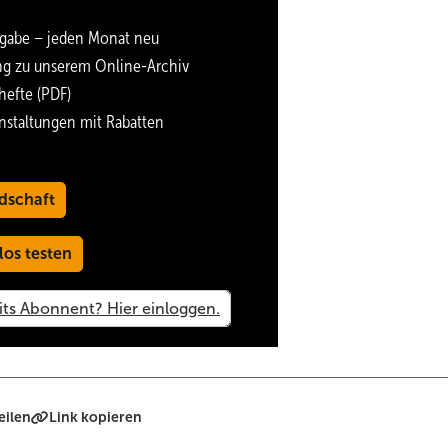
gabe – jeden Monat neu
ng zu unserem Online-Archiv
hefte (PDF)
nstaltungen mit Rabatten
dschaft
los testen
eilen
Link kopieren