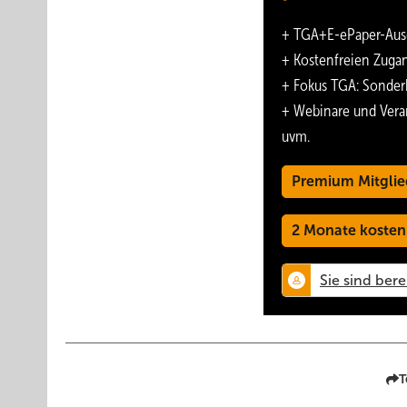
+
TGA+E-ePaper
-Aus
+ Kostenfreien Zuga
+ Fokus TGA: Sonder
+ Webinare und Vera
uvm.
Premium Mitglie
2 Monate kosten
T