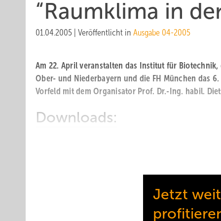
“Raumklima in de
01.04.2005
|
Veröffentlicht in
Ausgabe 04-2005
Am 22. April veranstalten das Institut für Biotechni
Ober- und Niederbayern und die FH München das 6.
Vorfeld mit dem Organisator Prof. Dr.-Ing. habil. Die
Downloads:
“Raumklima in der Wende“
Jetzt wei
profitiere