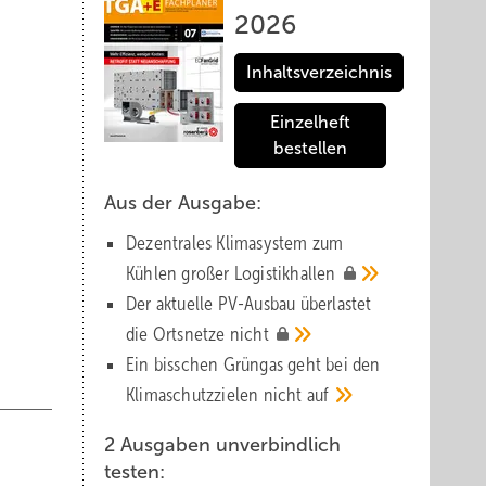
2026
Inhaltsverzeichnis
Einzelheft
bestellen
Aus der Ausgabe:
Dezentrales Klimasystem zum
Kühlen großer
Logistik­hallen
Der aktuelle PV-Ausbau über­lastet
die Orts­netze
nicht
Ein bisschen Grüngas geht bei den
Klima­schutz­zielen nicht
auf
2 Ausgaben unverbindlich
testen: