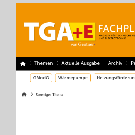
Springe
Springe
Springe
auf
auf
auf
Hauptinhalt
Hauptmenü
SiteSearch
Themen
Aktuelle Ausgabe
Archiv
P
GModG
Wärmepumpe
Heizungsförderun
Sonstiges Thema