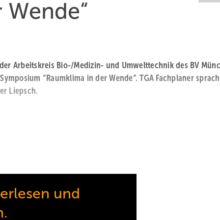
r Wende“
k, der Arbeitskreis Bio-/Medizin- und Umwelttechnik des BV Mün
 Symposium “Raumklima in der Wende“. TGA Fachplaner sprach
ter Liepsch.
terlesen und
n.