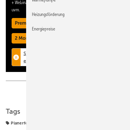
+ Webinare und Veranstaltungen mit Rabatten
uvm.
Heizungsförderung
Premium Mitgliedschaft
Energiepreise
2 Monate kostenlos testen
Teilen
Link kopieren
Tags
Planerforum
Wetterdaten