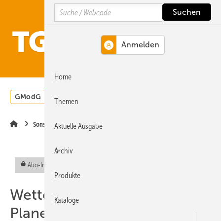
Springe
Springe
Springe
Search
auf
auf
auf
Hauptinhalt
Hauptmenü
SiteSearch
MENÜ
Home
GModG
Wärmepumpe
Heizungsförderung
Energ
Themen
Sonstiges Thema
Aktuelle Ausgabe
Archiv
Abo-Inhalt
Produkte
Wetterdaten und
Kataloge
Planerforum