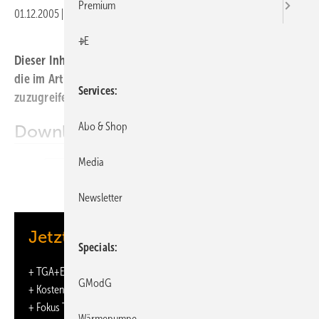
Premium
01.12.2005
|
Veröffentlicht in
Ausgabe 12-2005
+E
Dieser Inhalt liegt nur als PDF-Datei vor. Bitte öffnen Sie
die im Artikel verlinkte Datei, um auf den Inhalt
Services
zuzugreifen.
Abo & Shop
Downloads:
Media
Wetterdaten und Planerforum
Newsletter
Jetzt weiterlesen und profitieren.
Specials
+
TGA+E-ePaper
-Ausgabe – jeden Monat neu
GModG
+ Kostenfreien Zugang zu unserem Online-Archiv
+ Fokus TGA: Sonderhefte (PDF)
Wärmepumpe