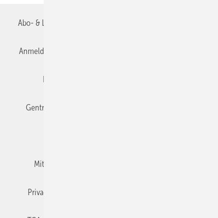
Abo- & Leserservice
AGB
Alle Inhalte chronologisch
Anmelden
Anmeldung & Registrierung
Datenschutz
Editor's choice
E-Paper
Fachbeiträge
Gentner Verlag
Impressum
Karriere bei Gentner
Team
Mediaservice
Mitgliedschaften und Engagement
Newsletter
Privacy Manager
RSS-Feed
TGA+E abonnieren