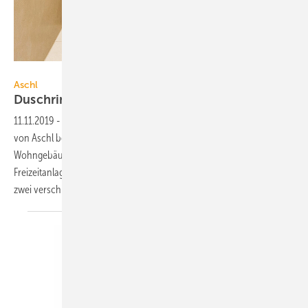
Bild: Aschl / dualpixel.de / sign
Aschl
Duschrinne mit
Wendeabdeckung
11.11.2019
-
Die Wendeabdeckung für die Einzelduschrinne Classic
von Aschl besteht aus Edelstahl und kann in jedem Sanitärbereich im
Wohngebäude, im Schwimmbad, in Wellnesshotels und in
Freizeitanlagen eingesetzt werden. Die Wendeabdeckung kombiniert
zwei verschiedene Abdeckungsvarianten: Die mit
Sanitärfliesen...