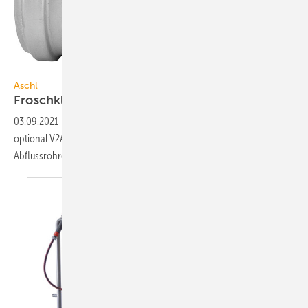
Aschl
Aschl
Froschklappen aus
Edelstahl
03.09.2021
-
Aschl fertigt Froschklappen komplett aus Edelstahl (V4A,
optional V2A). Sie sind mit Anschlussmuffe für alle gängigen
Abflussrohrdurchmesser
lieferbar.