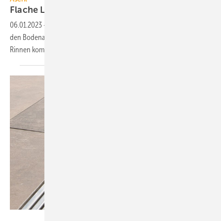
Flache Lösung zur
Bodenentwässerung
06.01.2023
-
Besonders für geringe Bodenaufbauhöhen hat Aschl
den Bodenablauf Eurosink Junior Slimline entwickelt. Er kann auch mit
Rinnen kombiniert
werde.
1A Edelstahl / MT-Foto