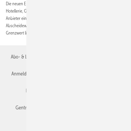
Die neuen Eurolube-Fettabscheider von Aschl für Gastronomie,
Hotellerie, Großküchen und Lebensmittelverarbeiter haben laut
Anbieter ein unschlagbares Preis-Leistungsverhältnis. Mit
Abscheidewerten von 15 mg/l Schadstoffe gemäß EN 1825 – der
Grenzwert liegt bei 25 mg/l – lieferten sie
zudem...
Abo- & Leserservice
AGB
Alle Inhalte chronologisch
Anmelden
Anmeldung & Registrierung
Datenschutz
Editor's choice
E-Paper
Fachbeiträge
Gentner Verlag
Impressum
Karriere bei Gentner
Team
Mediaservice