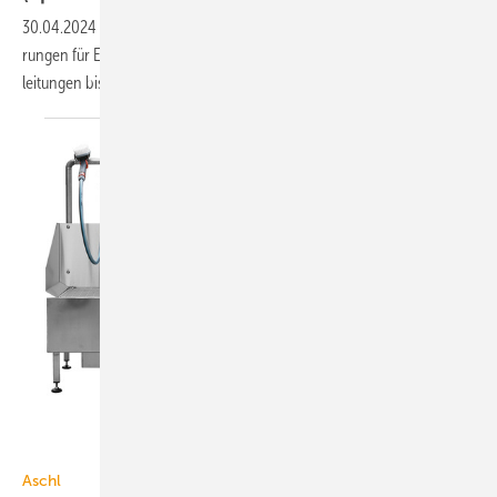
30.04.2024
-
Aschl (1A Edelstahl) hat sein Sorti­ment um Haus­ein­füh­
run­gen für Energie- und Tele­kommuni­kations­kabel und Ver­sorgungs­
lei­tun­gen bis 40 mm
erweitert.
1A Edelstahl
Aschl