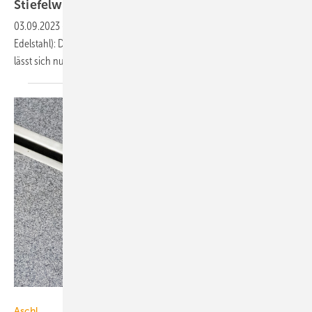
Stiefelwaschanlage in
Modulbauweise
03.09.2023
-
Upgrade für die Stiefelwaschanlage von Aschl (1A
Edelstahl): Die Anlage zur Reinigung von Stiefeln und Arbeitsschuhen
lässt sich nun modular
verlängern.
1A Edelstahl
Aschl