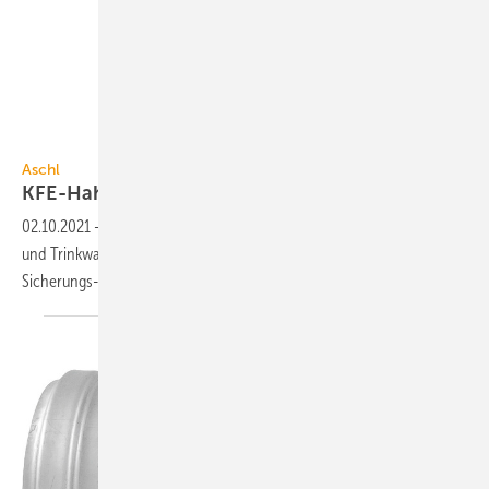
1A Edelstahl
Aschl
KFE-Hahn aus Edelstahl
1.4408
02.10.2021
-
Der KFE-Hahn Flow!Two von Aschl für Heiz-, Kühl-, Solar-
und Trinkwasseranlagen besteht aus Edelstahl (V4A) und besitzt ein
Sicherungs-Verschluss-System.