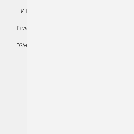
Mitgliedschaften und Engagement
Newsletter
Privacy Manager
RSS-Feed
TGA+E abonnieren
TGA+E-WissensCheck
Veranstaltungen / Webinare
© 2026 TGA+E Fachplaner