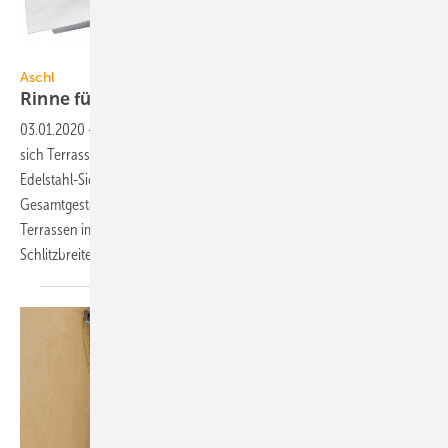
Bild: MT-Foto / Aschl
Aschl
Rinne für
Barfußbereiche
03.01.2020
-
Mit der Entwässerungsrinne CLArin S15 von Aschl lassen
sich Terrassen und Barfußbereiche elegant entwässern. Durch einen
Edelstahl-Sichtstegrahmen fügt sie sich dezent in die
Gesamtgestaltung von Sanitärbereichen, Schwimmbädern sowie
Terrassen im Hotelbereich ein. Aufgrund der geringen
Schlitzbreite...