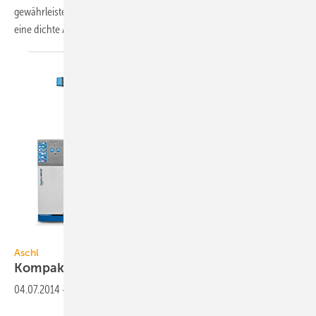
gewährleistet. Ein umlaufender Klebeflansch mit Mauerankern stellt
eine dichte Anarbeitung der
oberen...
Bild: Aschl
Aschl
Kompakte
Fettabscheider
04.07.2014
-