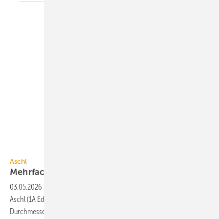
1A Edelstahl
Aschl
Mehrfach-Zwiebel-Aufklapp-Ring­raum­dichtung
03.05.2026
-
Die aufklappbare 4-fach-Zwiebel-Ringraumdichtung von
Aschl (1A Edelstahl) eignet sich für Rohre und Kabel mit einem
Durchmesser von 5 bis zu
32 mm.