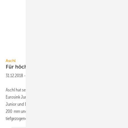
Aschl
Aschl
Für höchste
Hygiene-Ansprüche
31.12.2018
-
Aschl hat sein Sortiment im Bereich einteilige Bodenabläufe mit dem
Eurosink Junior 200 erweitert. Er schließt die Lücke zwischen Eurosink
Junior und Eurosink Junior 300, besitzt eine Einlaufbreite von 200 ×
200 mm und hat eine Ablaufleistung von bis zu 2,5 l/s. Durch sein
tiefgezogenes
Gehäuse...