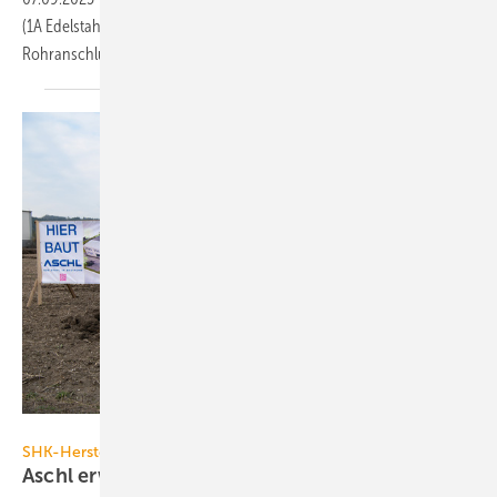
(1A Edelstahl GmbH) er­mög­lichen das Ein­brin­gen von Arma­turen und
Rohr­an­schlüssen in
Be­häl­ter.
Aschl
SHK-Hersteller bauen
Aschl erweitert seinen
Standort