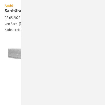
1A Edelstahl
Aschl
Sanitärabläufe für Wellness- und
Badebereiche
08.05.2022
-
Die barfuß begehbaren Sinkclear Abläufe aus Edelstahl
von Aschl (1A Edelstahl) eignen sich für den Einsatz im Wellness- und
Badebereich.