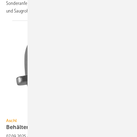
Son­der­an­ferti­gung von Wand­durch­führungen, Segment­rohr­bögen
und Saug­rohre
ein­ge­richtet.
1A Edelstahl
Aschl
Behälterverschraubung aus
Edelstahl
07.09.2025
-
Die Behälter­ver­schrau­bungen aus Edelstahl von Aschl