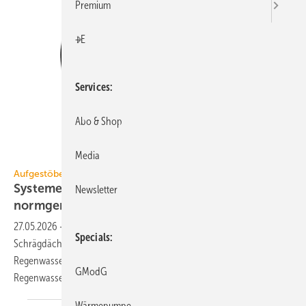
Premium
+E
Services
Abo & Shop
Media
1A Edelstahl
Aufgestöbert
Systeme für die TGA+E: druck­dicht, hy­gie­nisch,
Newsletter
norm­ge­recht
27.05.2026
-
Aufklappbare Ringraumdichtung, PV-Montagesystem für
Specials
Schrägdächer, freistehender Fettabscheider,
Regenwasserbehandlung für Mischflächen, digital gesteuerte
GModG
Regenwassernutzung.
Wärmepumpe