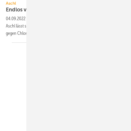
Aschl
Endlos verlängerbare
Terrassenrinne
04.09.2022
-
Die barfuß begehbare Terrassenrinne CLArin S15-T von
Aschl lässt sich endlos verlängern. Aus V4A ist sie unempfindlich
gegen Chlor und
Streusalz.