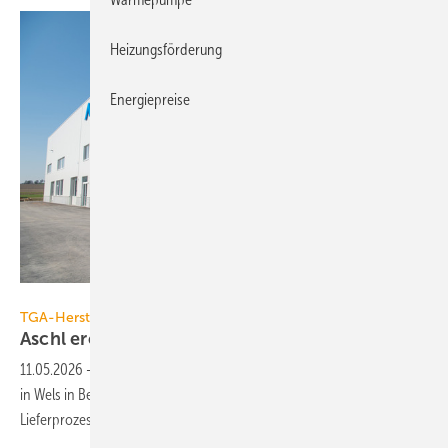
Heizungsförderung
Energiepreise
Aschl
TGA-Hersteller
Aschl eröffnet neuen Stand­ort in
Wels
11.05.2026
-
Aschl hat einen neuen Logistik- und Produktionsstandort
in Wels in Betrieb genommen. Ziel ist die Beschleunigung der
Lieferprozesse.