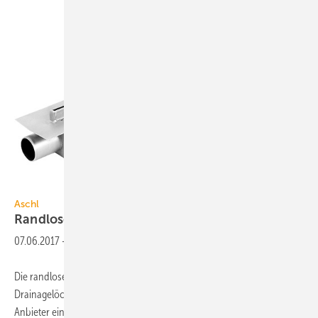
Aschl
Aschl
Randlose Rinne mit
Drainagelöchern
07.06.2017
-
Die randlose Badrinne SPArin von Aschl ermöglicht durch
Drainagelöcher die Entwässerung der oberen Dichtebene, was laut
Anbieter eine deutlich längere Haltbarkeit des Fugen- und Fliesenbetts