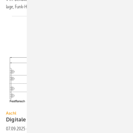
lage,
Funk-Heiz­kör­per­ther­mos­tate.
1A Edelstahl
Aschl
Digitale
Anforderungsblätter
07.09.2025
-
Aschl hat schnell ausfüllbare Online-Formulare für die