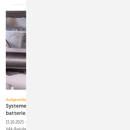
Zehnder
Aufgestöbert
Systeme für die TGA+E: robust, stecker­fertig,
batterie­los
15.10.2025
-
Service für Woh­nungs­lüf­tung, Hei­zungs­be­fül­lungs-Set,
V4A-Behäl­ter­ver­schrau­bung, stecker­fertige Regen­wasser­nut­zungs­an­