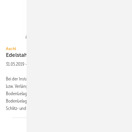
Aschl
Aschl
Edelstahl-Adapterplatte
31.05.2019
-
Bei der Installation von Entwässerungsrinnen und Bodenabläufen
bzw. Verlängerungsrinnen ergibt sich ein Abstand im
Bodenbelagsbereich. Dieser Bereich wird konventionell mit dem
Bodenbelag ausgefüllt oder verfliest. Aschl bietet nun für seine
Schlitz- und Kombirinnen eine massive
Adapterplatte...