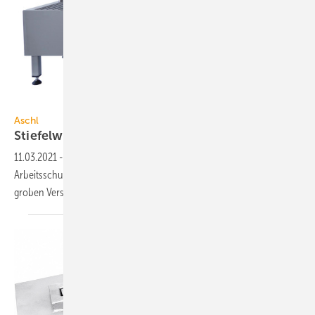
Aschl
Aschl
Stiefelwaschanlage aus
Edelstahl
11.03.2021
-
Die Stiefelwaschanlage aus Edelstahl von Aschl befreit
Arbeitsschuhe, Stiefel und Gummistiefel schnell und bequem von
groben
Verschmutzungen.