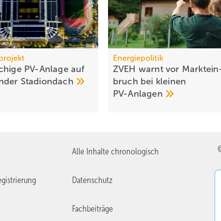
projekt
Energiepolitik
chige PV-Anlage auf
ZVEH warnt vor Markt­ein
n­der
Sta­di­on­dach
bruch bei klei­nen
PV-Anlagen
Alle Inhalte chronologisch
gistrierung
Datenschutz
Fachbeiträge