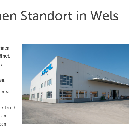
en Stand­ort in Wels
einen
fnet.
as
en.
entral
er. Durch
nnen
nden