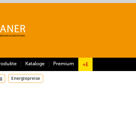
rodukte
Kataloge
Premium
+E
g
Energiepreise