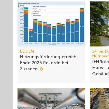
BEG EM
14. bis 1
Nürnber
Heizungsförderung erreicht
IFH/Int
Ende 2025 Rekorde bei
Haus- 
Zusagen
Ge­bäu­d