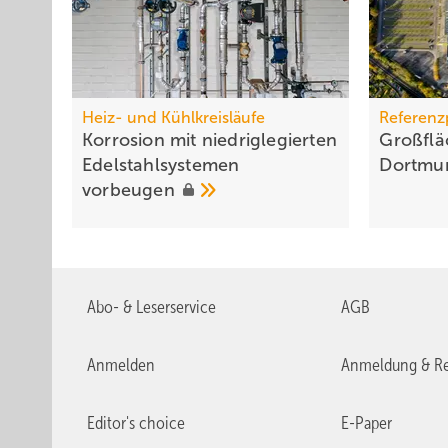
Heiz- und Kühlkreisläufe
Referenz
Korrosion mit niedriglegierten
Großflä
Edel­stahl­systemen
Dort­mu
vorbeugen
Abo- & Leserservice
AGB
Anmelden
Anmeldung & Re
Editor's choice
E-Paper