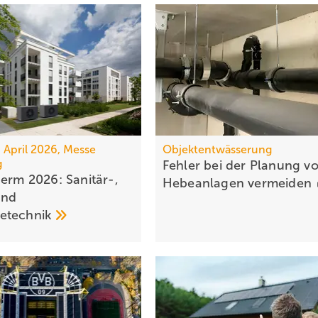
7. April 2026, Messe
Objektentwässerung
g
Fehler bei der Planung v
herm 2026: Sanitär-,
Hebeanlagen
vermeiden
und
e­tech­nik