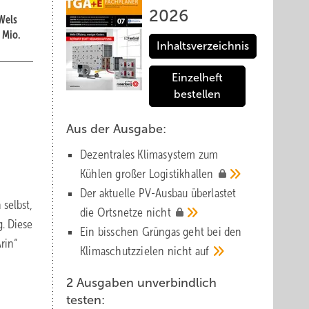
2026
Wels
 Mio.
Inhaltsverzeichnis
Einzelheft
bestellen
Aus der Ausgabe:
Dezentrales Klimasystem zum
Kühlen großer
Logistik­hallen
Der aktuelle PV-Ausbau über­lastet
selbst,
die Orts­netze
nicht
. Diese
Ein bisschen Grüngas geht bei den
rin“
Klima­schutz­zielen nicht
auf
2 Ausgaben unverbindlich
testen: