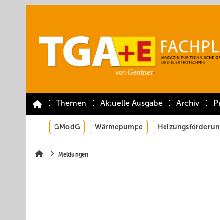
Springe
Springe
Springe
auf
auf
auf
Hauptinhalt
Hauptmenü
SiteSearch
Themen
Aktuelle Ausgabe
Archiv
P
GModG
Wärmepumpe
Heizungsförderun
Meldungen