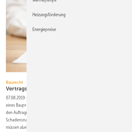
Heizungsförderung
Energiepreise
BernardaSv / iStock / Getty Images Plus
Baurecht
Vertragsstrafen: Druckmittel mit
Tücken
07.08.2019
-
Vertragsstrafen für die Einhaltung wichtiger Termine
eines Bauprojekts sichern den Auftraggeber ab. Sie bauen Druck auf
den Auftragnehmer auf und gelten ohne konkreten
Schadensnachweis. Damit Vertragsstrafen wirksam werden können,
müssen aber einige Spielregeln beachtet
werden.