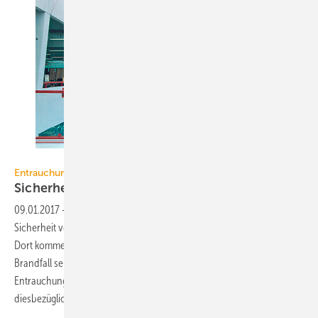
FVLR
Entrauchung
Sicherheit erst durch eine qualifizierte
RWA
09.01.2017
-
In Verkaufs- und Versammlungsstätten muss die
Sicherheit von Mitarbeitern und Besuchern höchste Priorität haben.
Dort kommen viele, oftmals ortsfremde Menschen zusammen, die im
Brandfall selbstständig das Gebäude verlassen müssen. Eine effektive
Entrauchung ist dafür unerlässlich. Das Baurecht weist jedoch
diesbezüglich Lücken
auf.