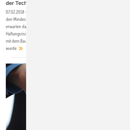
der
Technik
07.02.2018
-
Die allgemein anerkannten Regeln der Technik stellen
den Mindeststandard dar, den ein Bauherr bei seinem Gebäude
erwarten darf. Wird der Standard unterschritten, ergeben sich
Haftungsrisiken für Bauunternehmer und Planer, insbesondere wenn
mit dem Bauherrn im Vorfeld nicht ausreichend kommuniziert
wurde.