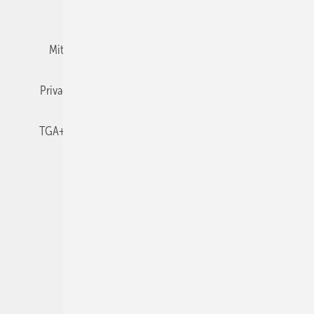
Team
Mediaservice
Mitgliedschaften und Engagement
Newsletter
Privacy Manager
RSS-Feed
TGA+E abonnieren
TGA+E-WissensCheck
Veranstaltungen / Webinare
© 2026 TGA+E Fachplaner