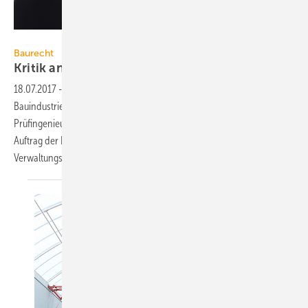
step-film / iStock / Thinkstock
Baurecht
Kritik an Novelle des
Bauordnungsrechts
18.07.2017
-
Gemeinsam mit Spitzenverbänden aus Baugewerbe,
Bauindustrie, planenden und beratenden Ingenieuren sowie
Prüfingenieuren, übt der VDI deutliche Kritik an der vom DIBt im
Auftrag der Länder veröffentlichten Fassung der neuen Muster-
Verwaltungsvorschrift Technische Baubestimmungen (MVV
TB).