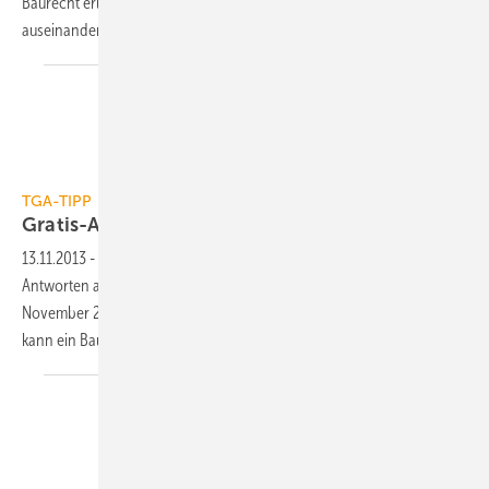
Baurecht erläutert, womit sich die Branchenakteure schon bald
auseinandersetzen
müssen.
TGA-TIPP
Gratis-App: Ratgeber zum
Baurecht
13.11.2013
-
Ab November bietet die App „Handwerk & Recht“
Antworten auf die häufigsten Fragen im Baurecht. Wer sich bis 15.
November 2013 unverbindlich für eine Erinnerungs-E-Mail vormerkt,
kann ein Baustellen-Smartphone Cat B15
gewinnen.