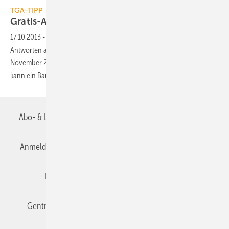
TGA-TIPP
Gratis-App: Ratgeber zum
Baurecht
17.10.2013
-
Ab November bietet die App “Handwerk & Recht“
Antworten auf die häufigsten Fragen im Baurecht. Wer sich bis 15.
November 2013 unverbindlich für eine Erinnerungs-E-Mail vormerkt,
kann ein Baustellen-Smartphone Cat B15
gewinnen.
Abo- & Leserservice
AGB
Alle Inhalte chronologisch
Anmelden
Anmeldung & Registrierung
Datenschutz
Editor's choice
E-Paper
Fachbeiträge
Gentner Verlag
Impressum
Karriere bei Gentner