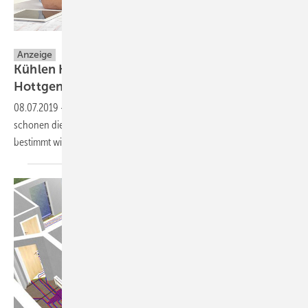
Hottgenroth Software GmbH & Co. KG
Anzeige
Kühlen Kopf bewahren mit Berechnungen von
Hottgenroth
08.07.2019
-
Richtig dimensionierte Klimaanlagen sparen Kosten und
schonen die Umwelt – wenn die erforderliche Leistung korrekt
bestimmt
wird.