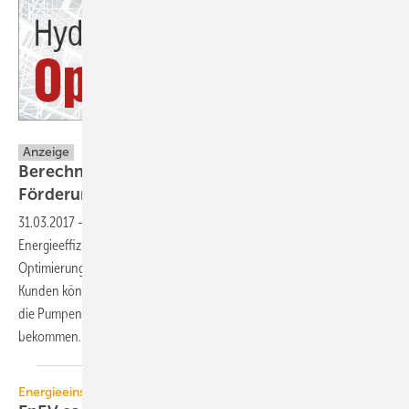
Hottgenroth
Anzeige
Berechnungen für KFW- und BAFA-
Förderungen schnell und sicher
durchführen
31.03.2017
-
Derzeit gibt es zur Steigerung der nationalen
Energieeffizienz so viele Förderungen für den Austausch, die
Optimierung und den Bau von Heizungsanlagen wie kaum zuvor.
Kunden können z.B. 30 % der Nettoinvestitionskosten bei der BAFA für
die Pumpenoptimierung und den hydraulischen Abgleich erstattet
bekommen.
Energieeinsparverordnung