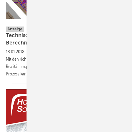
Hottgenroth Software GmbH & Co KG.
Anzeige
Technisches Handwerkerpaket für smarte
Berechnungen
18.01.2018
-
Effizientes Arbeiten steht immer mehr im Vordergrund.
Mit den richtigen, digitalen Hilfsmitteln, kann das sehr schnell in die
Realität umgesetzt werden. Eine technische Softwarelösung im BIM-
Prozess kann TGA-Planern und SHK-Betrieben besonders
helfen.