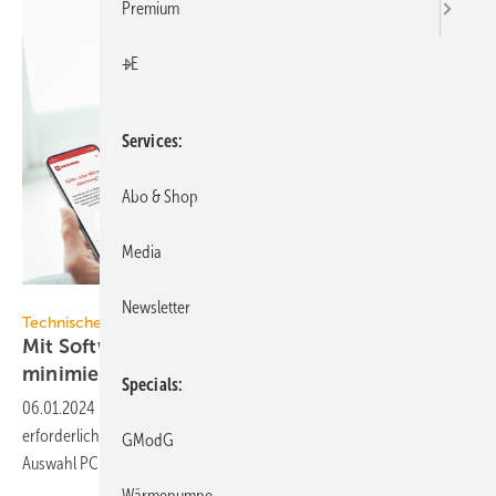
Premium
+E
Services
Abo & Shop
Media
Deutsche Rockwool / panitanphoto / Shutterstock
Newsletter
Technische Dämmung
Mit Software Wärmeverluste kostenoptimal
minimieren
Specials
06.01.2024
-
Software für die Technische Dämmung berechnet
erforderliche und ökonomisch optimale Dämmschichtdicken. Eine
GModG
Auswahl PC- oder Web-basierter
Lösungen.
Wärmepumpe