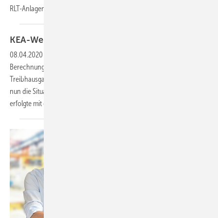
RLT-Anlagen in Kitas und Schulen
gefördert.
KEA-Werte und
THG-Faktoren
08.04.2020
-
Das Institut Wohnen und Umwelt (IWU) hat die
Berechnung des kumulierten Energieaufwands (KEA) und der
Treibhausgas-Emissionsfaktoren aktualisiert. Die Ergebnisse spiegeln
nun die Situation der letzten Jahre besser wider, die Berechnung
erfolgte mit der Version GEMIS 5.0 (09-2019).
Berücksichtigt...