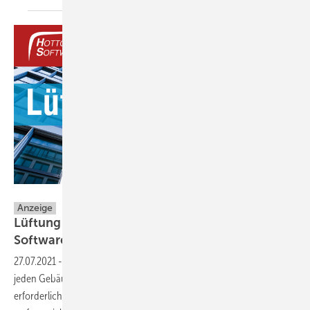
Hottgenroth Software GmbH & Co. KG
Anzeige
Lüftung Wohnen und Gewerbe: neues
Software-Tool
27.07.2021
-
Das Lüftungskonzept ist ein wichtiger Bestandteil eines
jeden Gebäudes und bei der Realisierung von KfW-Effizienzhäusern
erforderlich. Darüber hinaus ist die Erstellung für Neubauten und bei