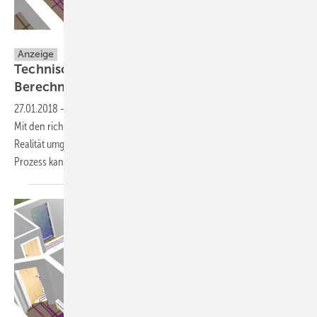
Hottgenroth Software GmbH & Co KG.
Anzeige
Technisches Handwerkerpaket für smarte
Berechnungen
27.01.2018
-
Effizientes Arbeiten steht immer mehr im Vordergrund.
Mit den richtigen, digitalen Hilfsmitteln, kann das sehr schnell in die
Realität umgesetzt werden. Eine technische Softwarelösung im BIM-
Prozess kann TGA-Planern und SHK-Betrieben besonders
helfen.