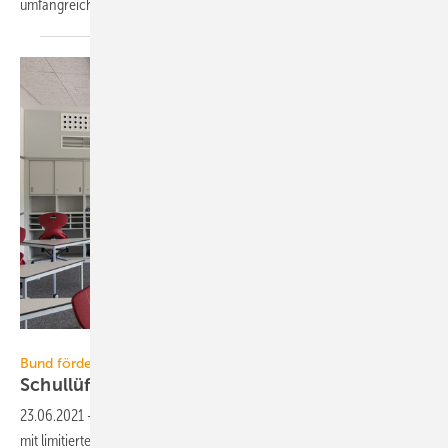
umfangreicheren Sanierungen im Gebäudebestand
Pflicht.
LTG / Ralf Dunker
Bund fördert neue RLT-Anlagen in Kitas und Grundschulen
Schullüftungswende mit
Windhundeprinzip
23.06.2021
-
Über die Corona-RLT-Richtlinie wird zeitlich begrenzt,
mit limitiertem Volumen aber hohem Zuschuss den Neueinbau von