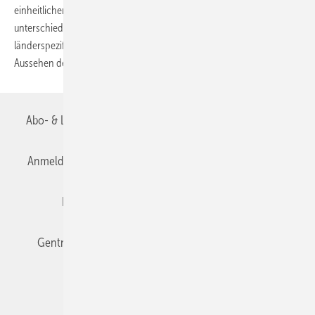
einheitlichen Verfahren. Nationale Anhänge können regional
unterschiedliche Randbedingungen, wie Temperaturrechenwerte und
länderspezifische Bauweisen berücksichtigen und regeln das
Aussehen der verbindlichen
Berechnungsformulare.
Abo- & Leserservice
AGB
Alle Inhalte chronologisch
Anmelden
Anmeldung & Registrierung
Datenschutz
Editor's choice
E-Paper
Fachbeiträge
Gentner Verlag
Impressum
Karriere bei Gentner
Team
Mediaservice