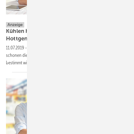
Hottgenroth Software GmbH & Co. KG
Anzeige
Kühlen Kopf bewahren mit Berechnungen von
Hottgenroth
11.07.2019
-
Richtig dimensionierte Klimaanlagen sparen Kosten und
schonen die Umwelt – wenn die erforderliche Leistung korrekt
bestimmt
wird.