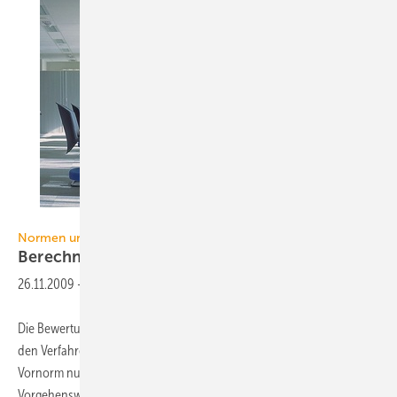
DAIKIN
Normen und Verordnungen
Berechnung von DX-Systemen mit DIN V
18599
26.11.2009
-
Die Bewertung von Direktverdampfungssystemen im Heizbetrieb mit
den Verfahren von DIN V 18599 ist nach derzeitigem Stand der
Vornorm nur durch die Abbildung von Ähnlichkeiten möglich. Diese
Vorgehensweise wird der tatsächlichen Energieeffizienz der DX-