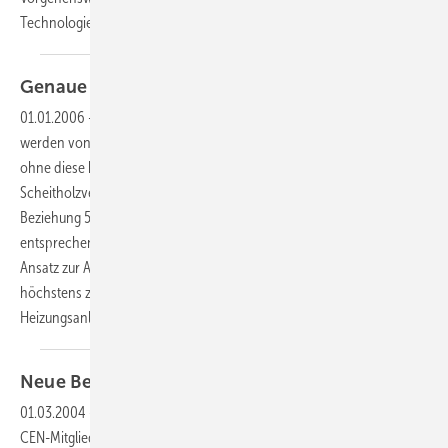
Technologie aber nicht gerecht. In den
die...
Genaue Berechnung tut
Not
01.01.2006
-
Vereinfachte Pauschalwerte als Auslegungskriterien
werden von der Branche häufig geradezu aufgesogen — leider oft,
ohne diese kritisch zu hinterfragen. So auch bei dem System
Scheitholzvergaserkessel plus Heizwasserpufferspeicher über die
Beziehung 55 Liter Puffervolumen pro kW Kesselleistung
entsprechend der gleich lautenden BAFA-Förderkriterien. Wer diesen
Ansatz zur Auslegung benutzt, baut seinem Auftraggeber allerdings
höchstens zufällig eine gut funktionierende und umweltverträgliche
Heizungsanlage.
Neue Berechnung der
Norm-Heizlast
01.03.2004
-
Mit Inkrafttreten von EN 12 831 berechnen in Europa die
CEN-Mitgliedsstaaten die Norm-Heizlast von Gebäuden nach einem