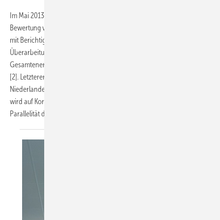
Im Mai 2013 sind zeitgleich zwei Normen zur energetischen
Bewertung von ­Gebäuden (überarbeitet) erschienen: DIN V 18599 [1]
mit Berichtigungen zu den Teilen 1, 5, 8 und 9 sowie der
Überarbeitungsentwurf von DIN EN 15603 zur ­Ermittlung des
Gesamtenergiebedarfs und der Festlegung von Energiekenn­werten
[2]. Letzterer wurde unter der Regie des Sekretariats NEN der
Niederlande unter deutschem Mitwirken erarbeitet. Im Folgenden
wird auf Korrekturstellen und Änderungen hingewiesen und die
Parallelität der beiden Regelwerke kritisiert.