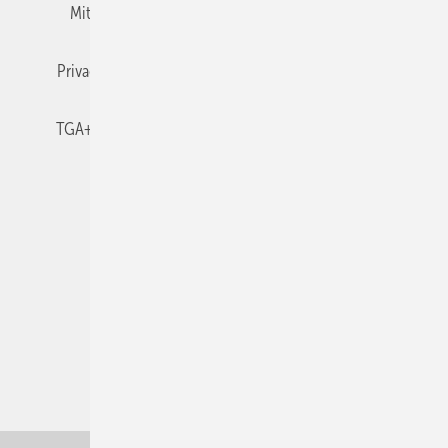
Mitgliedschaften und Engagement
Newsletter
Privacy Manager
RSS-Feed
TGA+E abonnieren
TGA+E-WissensCheck
Veranstaltungen / Webinare
© 2026 TGA+E Fachplaner