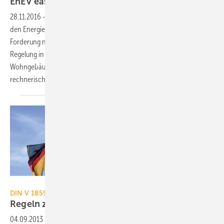
EnEV easy: Nachweis fast ohne
Berechnung
28.11.2016
-
Vor dem Hintergrund komplexer Berechnungsregeln für
den Energieausweis wurde insbesondere im Wohnungsbau die
Forderung nach deutlichen Vereinfachungen laut. Mit einer neuen
Regelung in der geltenden Energieeinsparverordnung wurde jetzt für
Wohngebäude eine neue Option geschaffen, in bestimmten Fällen auf
rechnerische Nachweise zu verzichten.
iStockphoto / Thinkstock
DIN V 18599 Berichtigungen / DIN EN 15603 (Entwurf)
Regeln zur Berechnung des
Energiebedarfs
04.09.2013
-