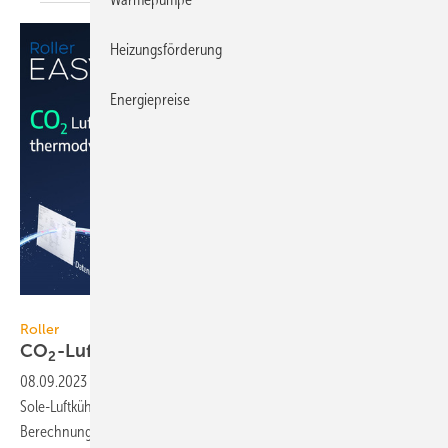
Heizungsförderung
Energiepreise
Roller
Roller
CO
-Luftkühler
auslegen
2
08.09.2023
-
Roller hat sein EasySelect-Auslegungsprogramm für
Sole-Luftkühler und Thekenverdampfer um die thermodynamische
Berechnung von CO
-Luftkühlern
erweitert.
2