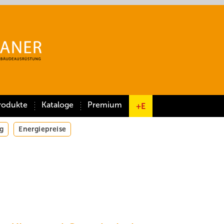
rodukte
Kataloge
Premium
+E
g
Energiepreise