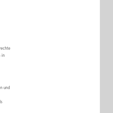
erechte
 in
en und
ls