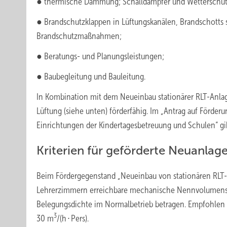
● thermische Dämmung; Schalldämpfer und Wetterschutz
● Brandschutzklappen in Lüftungskanälen, Brandschott
Brandschutzmaßnahmen;
● Beratungs- und Planungsleistungen;
● Baubegleitung und Bauleitung.
In Kombination mit dem Neueinbau stationärer RLT-Anlage
Lüftung (siehe unten) förderfähig. Im „Antrag auf Förder
Einrichtungen der Kindertagesbetreuung und Schulen“ gib
Kriterien für geförderte Neuanlag
Beim Fördergegenstand „Neueinbau von stationären RLT
Lehrerzimmern erreichbare mechanische Nennvolumen
Belegungsdichte im Normalbetrieb betragen. Empfohlen w
3
30 m
/(h ∙ Pers).