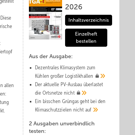
gestellt
2026
 Diese
Inhaltsverzeichnis
rische
Einzelheft
bestellen
t
dertopf
Aus der Ausgabe:
Dezentrales Klimasystem zum
Kühlen großer
Logistik­hallen
Der aktuelle PV-Ausbau über­lastet
n allen
die Orts­netze
nicht
en:
Ein bisschen Grüngas geht bei den
ftung
Klima­schutz­zielen nicht
auf
kt.
2 Ausgaben unverbindlich
testen: