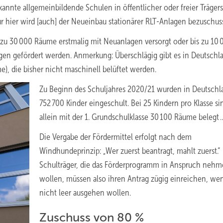
rkannte allgemeinbildende Schulen in öffentlicher oder freier Trägers
hier wird [auch] der Neueinbau stationärer RLT-Anlagen bezuschuss
zu 30 000 Räume erstmalig mit Neuanlagen versorgt oder bis zu 10 
en gefördert werden. Anmerkung: Überschlägig gibt es in Deutschl
, die bisher nicht maschinell belüftet werden.
Zu Beginn des Schuljahres 2020/21 wurden in Deutschl
752 700 Kinder eingeschult. Bei 25 Kindern pro Klasse si
allein mit der 1. Grundschulklasse 30 100 Räume belegt 
Die Vergabe der Fördermittel erfolgt nach dem
Windhundeprinzip: „Wer zuerst beantragt, mahlt zuerst.“
Schulträger, die das Förderprogramm in Anspruch neh
wollen, müssen also ihren Antrag zügig einreichen, wen
nicht leer ausgehen wollen.
Zuschuss von 80 %