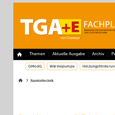
Springe
Springe
Springe
auf
auf
auf
Hauptinhalt
Hauptmenü
SiteSearch
Themen
Aktuelle Ausgabe
Archiv
P
GModG
Wärmepumpe
Heizungsförderun
Raumlufttechnik