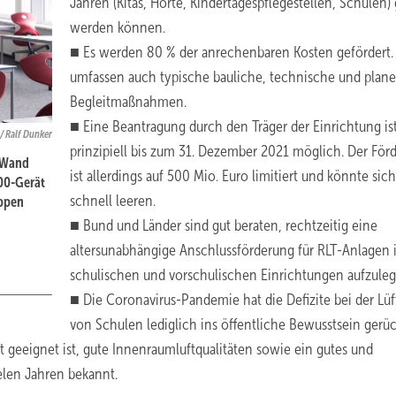
Jahren (Kitas, Horte, Kindertagespflegestellen, Schulen) 
werden können.
■ Es werden 80 % der anrechenbaren Kosten gefördert.
umfassen auch typische bauliche, technische und plane
Begleitmaßnahmen.
■ Eine Beantragung durch den Träger der Einrichtung is
/ Ralf Dunker
prinzipiell bis zum 31. Dezember 2021 möglich. Der För
n Wand
ist allerdings auf 500 Mio. Euro limitiert und könnte sich
00-Gerät
schnell leeren.
appen
■ Bund und Länder sind gut beraten, rechtzeitig eine
altersunabhängige Anschlussförderung für RLT-Anlagen i
schulischen und vorschulischen Einrichtungen aufzuleg
■ Die Coronavirus-Pandemie hat die Defizite bei der Lü
von Schulen lediglich ins öffentliche Bewusstsein gerüc
t geeignet ist, gute Innenraumluftqualitäten sowie ein gutes und
elen Jahren bekannt.