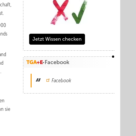
chaft,
t.
000
ands
Jetzt Wissen checken
and
Facebook
nd
…
Facebook
men
n sie