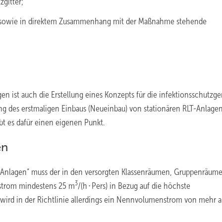
gitter;
s sowie in direktem Zusammenhang mit der Maßnahme stehende
n ist auch die Erstellung eines Konzepts für die infektionsschutzg
ung des erstmaligen Einbaus (Neueinbau) von stationären RLT-Anlagen
t es dafür einen eigenen Punkt.
en
-Anlagen“ muss der in den versorgten Klassenräumen, Gruppenräum
3
strom mindestens 25 m
/(h ∙ Pers) in Bezug auf die höchste
ird in der Richtlinie allerdings ein Nennvolumenstrom von mehr a