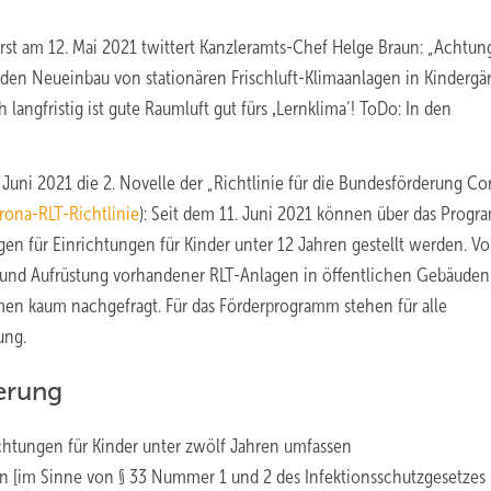
erst am 12. Mai 2021 twittert Kanzleramts-Chef Helge Braun: „Achtun
m den Neueinbau von stationären Frischluft-Klimaanlagen in Kindergä
ngfristig ist gute Raumluft gut fürs ‚Lernklima‘! ToDo: In den
Juni 2021 die 2. Novelle der „Richtlinie für die Bundesförderung Co
rona-RLT-Richtlinie
): Seit dem 11. Juni 2021 können über das Prog
n für Einrichtungen für Kinder unter 12 Jahren gestellt werden. Vo
- und Aufrüstung vorhandener RLT-Anlagen in öffentlichen Gebäude
en kaum nachgefragt. Für das Förderprogramm stehen für alle
ung.
erung
richtungen für Kinder unter zwölf Jahren umfassen
en [im Sinne von § 33 Nummer 1 und 2 des Infektionsschutzgesetzes (