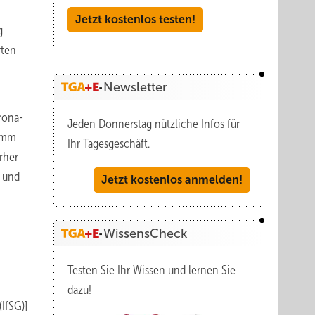
Jetzt kostenlos testen!
g
rten
Newsletter
rona-
Jeden Donnerstag nützliche Infos für
ramm
Ihr Tagesgeschäft.
rher
n und
Jetzt kostenlos anmelden!
WissensCheck
Testen Sie Ihr Wissen und lernen Sie
dazu!
IfSG)]