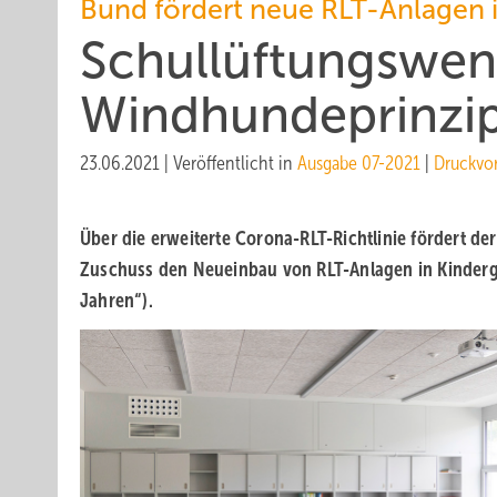
Bund fördert neue RLT-Anlagen 
Schullüftungswen
Windhundeprinzi
23.06.2021
|
Veröffentlicht in
Ausgabe 07-2021
|
Druckvo
Über die erweiterte Corona-RLT-Richtlinie fördert d
Zuschuss den Neueinbau von RLT-Anlagen in Kindergä
Jahren“).