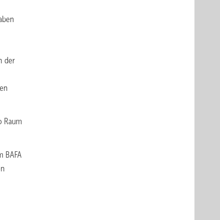
gaben
h der
ben
ro Raum
om BAFA
en