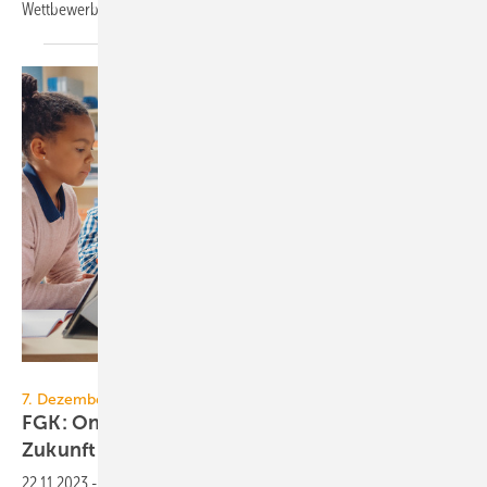
Wettbewerb „Toiletten machen Schule“
einreichen.
Gorodenkoff - stock.adobe.com
7. Dezember 2023, 14 bis 16 Uhr, online
FGK: Online-Veranstaltung zur Schule der
Zukunft
22.11.2023
-
Die Online-Veranstaltung „Heute die Schule von morgen