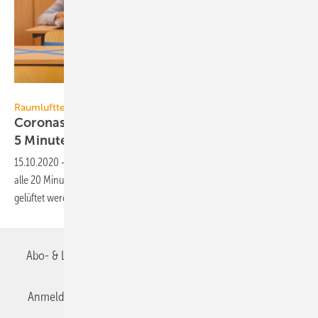
izusek / E+ Getty Images
Raumlufttechnik
Coronaschutz in Schulen: Alle 20 Minuten
5 Minuten
lüften
15.10.2020
-
Das Umweltbundesamt empfiehlt: Klassenräume sollen
alle 20 Minuten für etwa 5 Minuten bei weit geöffneten Fenstern
gelüftet
werden.
Abo- & Leserservice
AGB
Alle Inhalte chronologisch
Anmelden
Anmeldung & Registrierung
Datenschutz