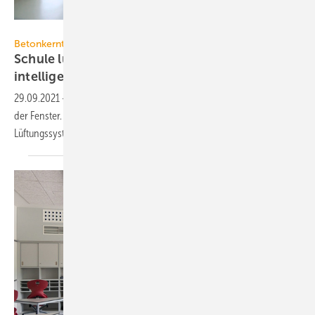
Kiefer Klimatechnik
Betonkerntemperierung mit Frischluft
Schule lüften: Mit BTA-Lüftungssystem gehts
intelligent
29.09.2021
-
Das Lüften von Schulen erfolgt meist noch über Öffnen
der Fenster. Eine intelligente Lösung für Neubauten ist das BTA-
Lüftungssystem Concretcool von Kiefer
Klimatechnik.