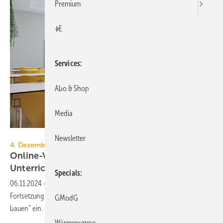
Premium
+E
Services
Abo & Shop
Media
creo2 - stock.adobe.com
Newsletter
4. Dezember 2024, 14 - 16 Uhr
Online-Veranstaltung zu lern­förder­lichen
Unterrichts­räumen
Specials
06.11.2024
-
Der Berufsschullehrerverband BW und der FGK laden zur
Fortsetzung ihrer Veranstaltungen „Heute die Schule von morgen
GModG
bauen“
ein.
Wärmepumpe