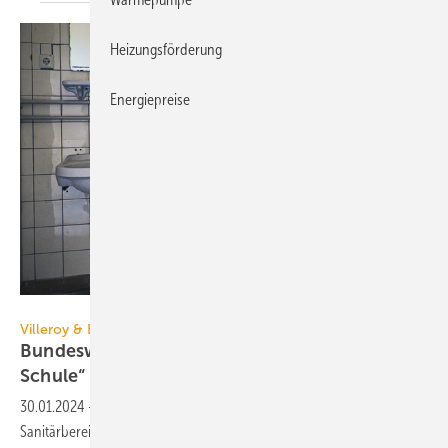
Heizungsförderung
Energiepreise
Enrico Obergefäll - stock.adobe.com
Villeroy & Boch
Bundesweiter Wettbewerb „Toiletten machen
Schule“
30.01.2024
-
Schulen können ihre Konzepte für bessere
Sanitärbereiche bis 23. April für den von V&B unterstützten