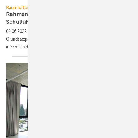
Who is Danny - stock.adobe.com
Raumlufttechnik
Rahmenbedingungen für maschinelle
Schullüftungssysteme
02.06.2022
-
Führende Branchenverbände veröffentlichen ein
Grundsatzpapier, das die Mindestanforderungen an Lüftungssysteme
in Schulen
definiert.