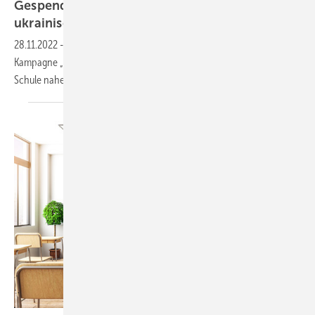
Gespendete Solaranlage bringt Licht in
ukrainische
Schule
28.11.2022
-
Unter schwierigen Bedingungen wurde im Rahmen der
Kampagne „Solar hilft“ in 7 Tagen eine Photovoltaik-Anlage auf eine
Schule nahe Kiew
montiert.