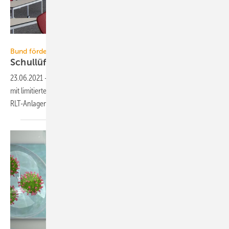
LTG / Ralf Dunker
Bund fördert neue RLT-Anlagen in Kitas und Grundschulen
Schullüftungswende mit
Windhundeprinzip
23.06.2021
-
Über die Corona-RLT-Richtlinie wird zeitlich begrenzt,
mit limitiertem Volumen aber hohem Zuschuss den Neueinbau von
RLT-Anlagen in Kitas und Schulen
gefördert.