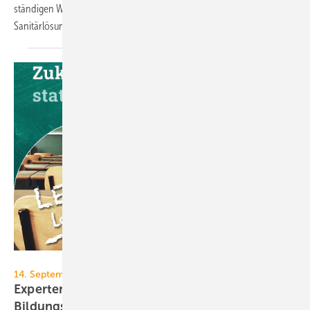
ständigen Wartungsarbeiten ein Ende setzen. Langlebige
Sanitärlösungen von Delabie brachten die
Wende.
Heinz Trox-Stiftung
14. September 2023, Aachen
Expertenforum: „Zukunftsraum Schule statt
Bildungs(bau)krise“