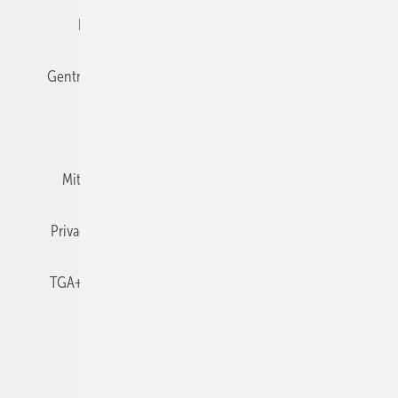
Editor's choice
E-Paper
Fachbeiträge
Gentner Verlag
Impressum
Karriere bei Gentner
Team
Mediaservice
Mitgliedschaften und Engagement
Newsletter
Privacy Manager
RSS-Feed
TGA+E abonnieren
TGA+E-WissensCheck
Veranstaltungen / Webinare
© 2026 TGA+E Fachplaner