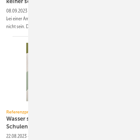
keiner sein
muss
08.09.2023
-
Schutzziele, die Planer und Betreiber im Brandfall und
bei einer Amoklage erreichen müssen, könnten unterschiedlicher
nicht sein. Doch es gibt
Lösungswege.
Delabie
Referenzprojekt
Wasser sparen: langlebige Sanitärlösungen für
Schulen
22.08.2023
-
Eine Gesamtschule wollte hohem Wasserverbrauch und