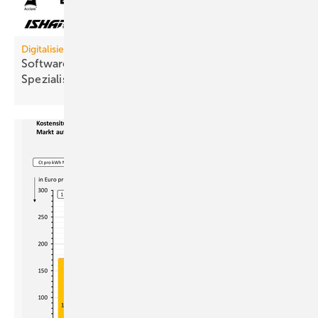
Digitalisierung
Software-Allianz: Orca Group bün­delt 8
Spe­zia­lis­ten