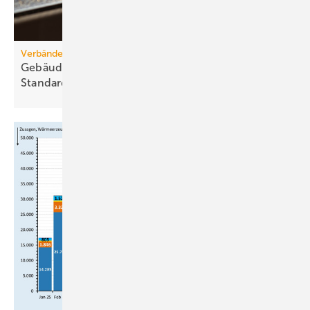
Verbände-Appell
Gebäudetyp E: Raum­luft­qua­li­tät er­for­dert kla­re
Stan­dards