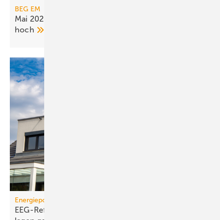
BEG EM
Mai 2026: Nachfrage bei Heizungs­förderung bleibt
hoch
Energiepolitik
EEG-Reform: Wirt­schaft­lich­keit von PV-Dach­an­