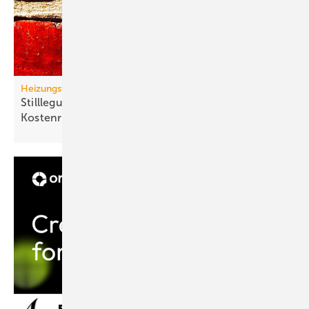
Heizungswende
Stilllegung von Gasnetzen: neue Gas-Heizung ein
Kostenrisiko