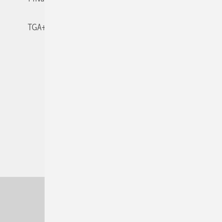
TGA+E-WissensCheck
Veranstaltungen / Webinare
© 2026 TGA+E Fachplaner
Nach oben