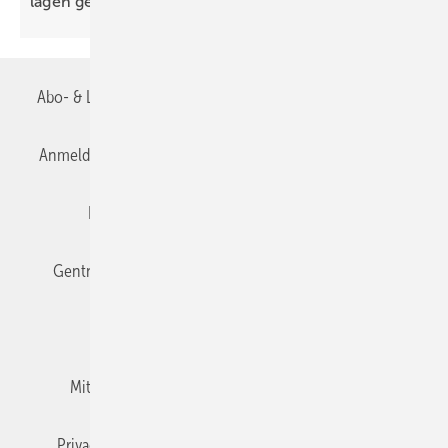
lagen
gefährdet
Abo- & Leserservice
AGB
Alle Inhalte chronologisch
Anmelden
Anmeldung & Registrierung
Datenschutz
Editor's choice
E-Paper
Fachbeiträge
Gentner Verlag
Impressum
Karriere bei Gentner
Team
Mediaservice
Mitgliedschaften und Engagement
Newsletter
Privacy Manager
RSS-Feed
TGA+E abonnieren