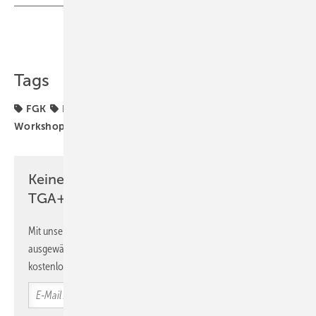
Teilen
Link kopieren
Tags
FGK
Raumklima
Raumluftqualität
Schulen
Workshop
Keine Zeit? Kein Problem mit dem
TGA+E Newsletter!
Mit unserem Newsletter erhalten Sie regelmäßig von uns
ausgewählte Informationen und Neuigkeiten, gebündelt und
kostenlos direkt ins Postfach.