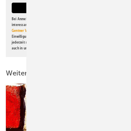
Bei Anmeldung zu diesem Newsletter bin ich damit einverstanden, über
interessante Verlags- und Online-Angebote
der Marken der Alfons W.
Gentner Verlag GmbH & Co. KG
informiert zu werden. Diese
Einwilligung kann ich jederzeit widerrufen und eine Abmeldung ist
jederzeit möglich. Informationen zum Umgang mit Daten finden Sie
auch in unserer
Datenschutzerklärung
.
Weitere Inhalte