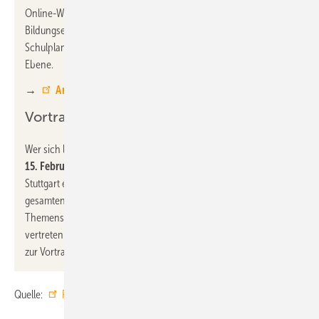
Online-Workshop statt. Er richtet sich an Fachkräfte aus
Bildungseinrichtungen, Architekturbüros und dem Bereich
Schulplanung sowie an Entscheidungsträger auf politischer
Ebene.
→
Anmeldung
Vortrag auf der Didacta
Wer sich lieber vor Ort informieren möchte, erhält vom
11. bis
15.
Februar
2025
auf der Bildungsmesse
Didacta
in
Stuttgart eine Gelegenheit. Der FGK wird dort während der
gesamten Messe mit einer Sonderschaufläche zum
Themenschwerpunkt „Lernförderliche Unterrichtsräume“
vertreten sein. Gemeinsam mit dem BLV lädt er am
13. Februar
zur Vortragsreihe mit dem Thema „Lernförderliche Schulen“ ein.
Quelle:
FGK
/
BLV
/ fl