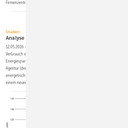
2
Firmenzentrale mit rund 5000 m
Nutzfläche.
dena
Studien
Analyse zur Energieeffizienz von
Bürogebäuden
12.05.2016
-
Büroimmobilien sind ein wichtiger Faktor für den
Verbrauch von Wärmeenergie und haben ein großes
Energiesparpotenzial. Das zeigt eine Analyse der Deutschen Energie-
Agentur (dena), die den bisher nur lückenhaft dokumentierten
energetischen Zustand von Büro- und Verwaltungsgebäuden mit
einem neuen Schätzmodell ermittelt
hat.