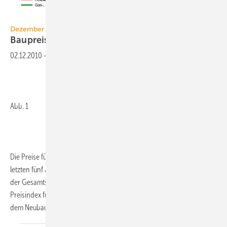
JV / Destatis
Dezember 2010
Baupreisindizes für
Bürogebäude
02.12.2010
-
Abb. 1
Die Preise für die typischen TGA/SHK-Ausbauarbeiten sind in den
letzten fünf Jahren deutlicher als die „Bauleistungen am Bauwerk“ in
der Gesamtsumme gestiegen. Ausgehend vom Basisjahr 2005 lag der
Preisindex für alle Bauleistungen am Bauwerk (Zahlen basieren auf
dem
Neubau...