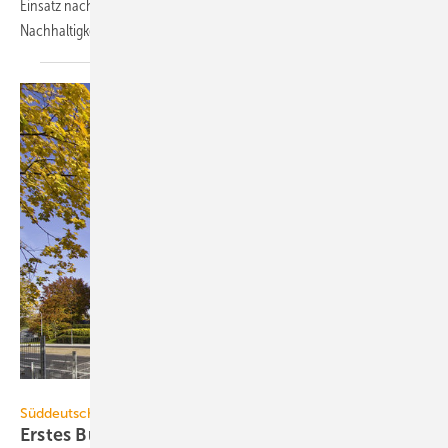
Einsatz nachwachsender Rohstoffe sollen Maßstäbe in Sachen
Nachhaltigkeit und Energieeffizienz
setzen.
Michael Volkmann, München
Süddeutscher Verlag
Erstes Bürogebäude in Deutschland erhält