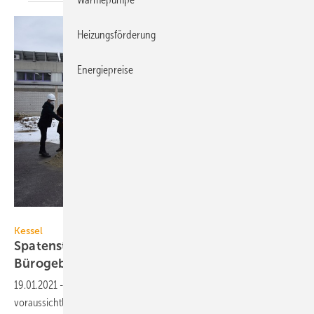
Heizungsförderung
Energiepreise
Donaukurier, N. Schmidl
Kessel
Spatenstich für multifunktionales
Bürogebäude
19.01.2021
-
Der Entwässerungsspezialist Kessel baut: Bis
voraussichtlich Sommer 2022 entsteht in Lenting eine neue