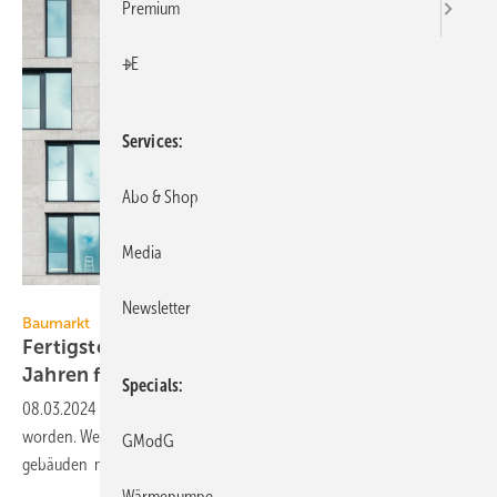
Premium
+E
Services
Abo & Shop
Media
hanohiki – stock.adobe.com (Symboldbild)
Newsletter
Baumarkt
Fertigstellung von Büro­ge­bäu­den: In zehn
Jahren fast
halbiert
Specials
08.03.2024
-
Im Jahr 2022 sind 1563 neue Büro­ge­bäude fertig­gestellt
worden. Weniger wur­den nur 2010 ge­baut. Auch bei neuen Handels­
GModG
ge­bäuden markiert 2022 einen
Tiefst­stand.
Wärmepumpe