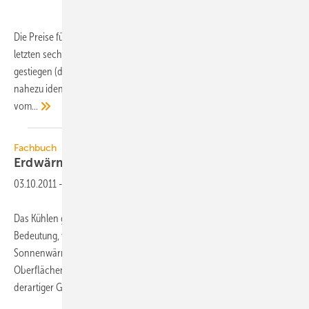
Die Preise für die typischen TGA/SHK-Ausbauarbeiten sind in den
letzten sechs Jahren deutlicher als die „Bauleistungen am Bauwerk“
gestiegen (die Entwicklung aller „Ausbauarbeiten“ verläuft seit 2005
nahezu identisch zu den „Bauleistungen am Bauwerk“). Ausgehend
vom...
Fachbuch
Erdwärme für Bürogebäude
nutzen
03.10.2011
-
Das Kühlen gewinnt in Büro- und Verwaltungsgebäuden an
Bedeutung, weil sonst innere Wärmequellen und einfallende
Sonnenwärme den Nutzerkomfort erheblich belasten.
Oberflächennahe Geothermie für das Kühlen und auch Beheizen
derartiger Gebäude zu nutzen, bietet sich wegen der
konstanten...