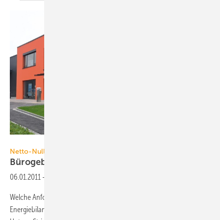
Daikin
Netto-Null-Energie-Haus
Bürogebäude der
Zukunft
06.01.2011
-
Welche Anforderungen ein Bürogebäude hinsichtlich seiner
Energiebilanz künftig ­gewährleisten muss, ist bereits vorgezeichnet: