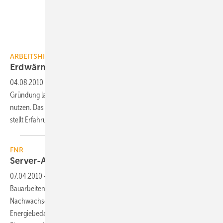
ARBEITSHILFE
Erdwärme für Bürogebäude
nutzen
04.08.2010
-
Das oberflächennahe Erdreich und Bauteile der
Gründung lassen sich zum Heizen und Kühlen von Bürogebäuden
nutzen. Das BINE-Projektinfo “Erdwärme für Bürogebäude nutzen“
stellt Erfahrungen von Betriebsanalysen
vor.
FNR
Server-Abwärme heizt
Bürogebäude
07.04.2010
-
Mit dem symbolischen ersten Spatenstich haben die
Bauarbeiten für das neue Bürogebäude der Fachagentur
Nachwachsende Rohstoffe (FNR) in Gülzow begonnen. Der
2
Energiebedarf von 1 l/(m
a) Heizöl-Äquivalent und ein maximaler