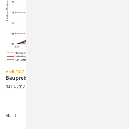
JV / Destatis
April 2012
Baupreisindizes für
Bürogebäude
04.04.2012
-
Abb. 1