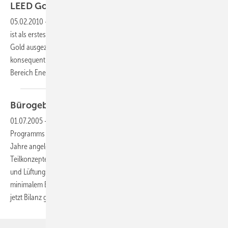
LEED
Gold
05.02.2010
-
Das Hochhaus des Süddeutschen Verlages in München
ist als erstes Bürogebäude in Deutschland mit einem LEED-Zertifikat in
Gold ausgezeichnet worden. Die Verlags-Zentrale hat mit ihrem
konsequent durchdachten Klima- und Energiekonzept vor allem im
Bereich Energie- und Wassereffizienz
überzeugt.
Bürogebäude mit
Zukunft
01.07.2005
-
1995 schuf die Bundesregierung im Rahmen des “3.
Programms Energieforschung und Energietechnologien“ das auf zehn
Jahre angelegte Förderkonzept “Energieoptimiertes Bauen“ mit den
Teilkonzepten “Passive Solarsysteme“, “Solar-unterstützte Heizungs-
und Lüftungssysteme“ und “Energie-optimierte Gebäude mit
minimalem Energiebedarf“. Für das letztgenannte Teilkonzept wurde
jetzt Bilanz
gezogen.