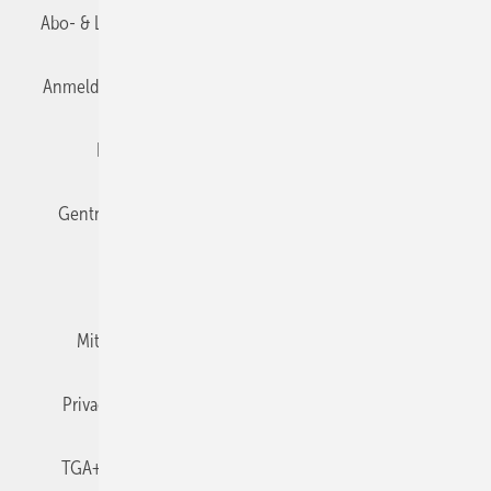
Abo- & Leserservice
AGB
Alle Inhalte chronologisch
Anmelden
Anmeldung & Registrierung
Datenschutz
Editor's choice
E-Paper
Fachbeiträge
Gentner Verlag
Impressum
Karriere bei Gentner
Team
Mediaservice
Mitgliedschaften und Engagement
Newsletter
Privacy Manager
RSS-Feed
TGA+E abonnieren
TGA+E-WissensCheck
Veranstaltungen / Webinare