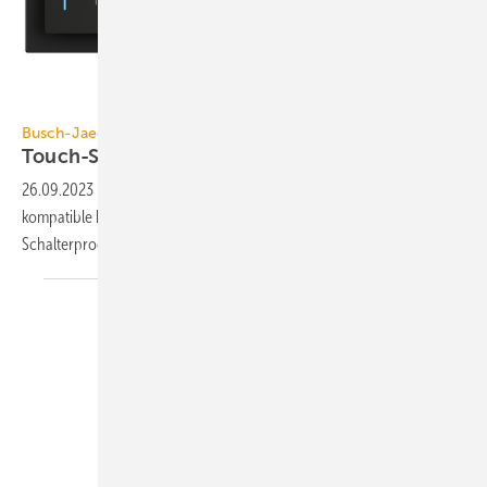
Busch-Jaeger
Busch-Jaeger
Touch-Sensorik zur
Raumsteuerung
26.09.2023
-
Busch-Trevion steht für mit KNX und Busch-free@home
kompatible kapazitive Touchsensoren und ein 2,4″-Display für die
Schalterprogramme von
Busch-Jaeger.