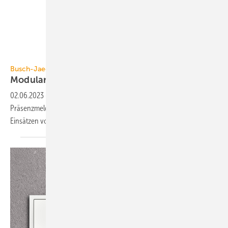
Busch-Jaeger
Busch-Jaeger
Modulare
Präsenzmelder
02.06.2023
-
Busch-Jaeger hat sein Angebot um die Busch-
Präsenzmelder flex erweitert. Sie sind mit den Elektronik-Unterputz-
Einsätzen von Busch-flexTronics
kompatibel.