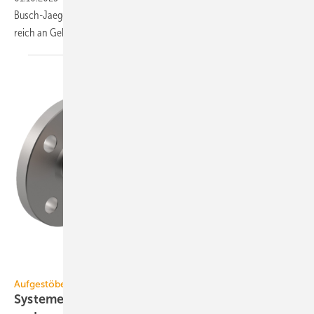
Busch-Jaeger erfasst mit einem Win­kel von 280° nahe­zu je­den Be­
reich an Ge­bäude­ecken und
-fassaden.
Geberit
Aufgestöbert
Systeme für die TGA+E: hoch­fle­xi­bel, ka­bel-