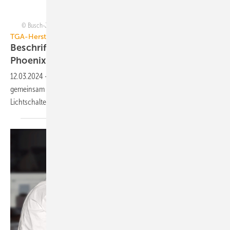
Busch-Jaeger/Phoenix ContactBusch-Jaeger / Phoenix Contact / Collage: TGA
TGA-Hersteller
Beschriftungs-Partner: Busch-Jaeger und
Phoenix
Contact
12.03.2024
-
Busch-Jaeger und Phoenix Contact bieten jetzt
gemeinsam hochwertige Beschriftungslösungen für Steckdosen- und
Lichtschalterrahmen zum sofortigen Ausdrucken
an.