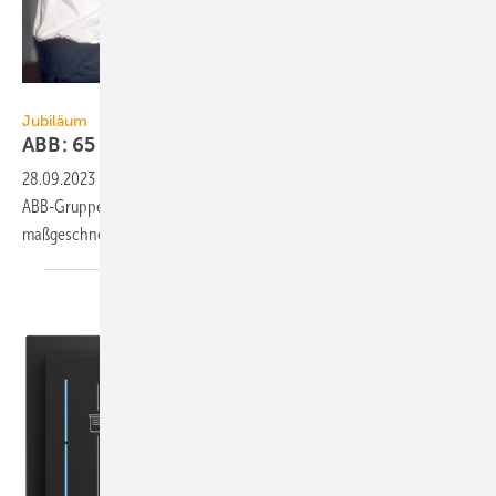
Striebel & John
Jubiläum
ABB: 65 Jahre Striebel +
John
28.09.2023
-
Seit 1958 produziert, entwickelt und vertreibt das zur
ABB-Gruppe gehörende Unternehmen Striebel + John
maßgeschneiderte
Energie-Verteilersysteme.