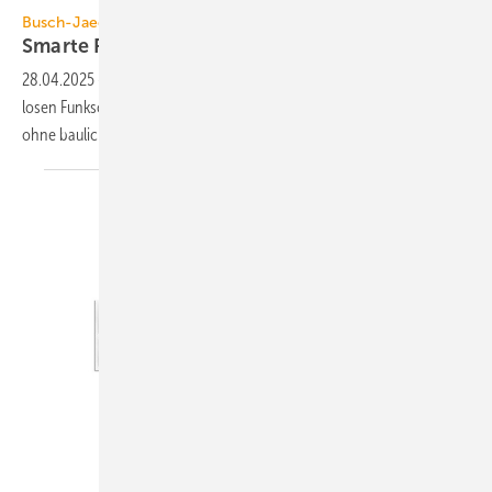
Busch-Jaeger
Smarte Funksteuerung einfach
nachrüsten
28.04.2025
-
Mit funk­basierten Unterputz­aktoren und einem batterie­
losen Funk­schalter er­möglicht Busch-Jaeger Smart-Home-Funktionen
ohne bauliche
Ein­griffe.