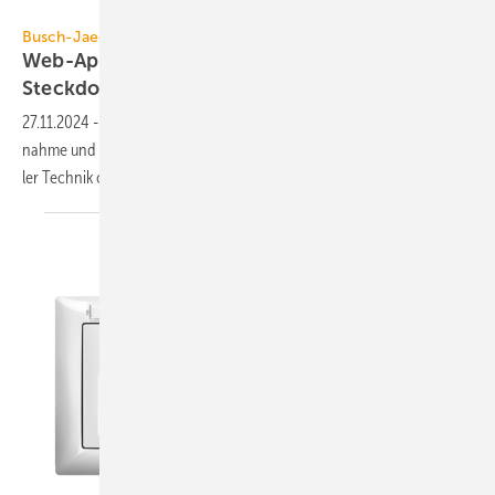
Busch-Jaeger
Busch-Jaeger
Web-App zur Baustellenplanung von
Steckdosen und
Schaltern
27.11.2024
-
Der Busch-Baustellenplaner ver­ein­facht die Material­auf­
nahme und Pla­nung von Steck­do­sen und Schal­tern mit kon­ven­tio­nel­
ler Technik oder
Smart-Home-Lösungen.