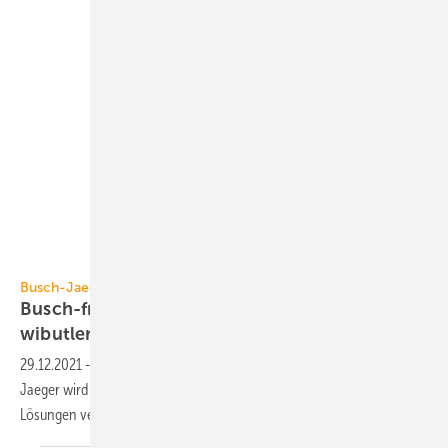
Busch-Jaeger
Busch-Jaeger
Busch-free@home wird kompatibel mit
wibutler
29.12.2021
-
Das Smart-Home-System Busch-free@home von Busch-
Jaeger wird in Q1-2022 auf der wibutler-Plattform mit über 250
Lösungen verschiedener Marken
kombinierbar.