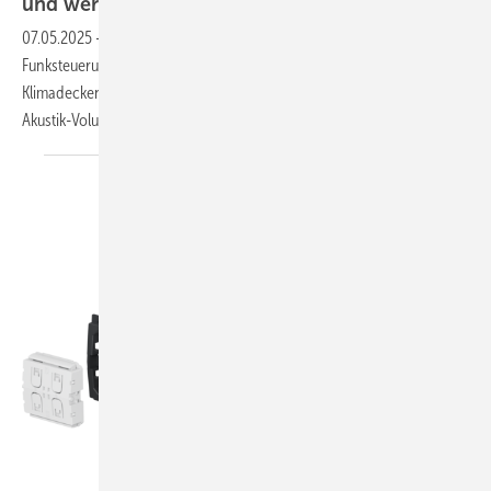
und werk­zeug­los,
er­wei­tert
07.05.2025
-
Nahwärmerohre mit Vakuum­isolierschicht, smarte
Funksteuerung, Präsenzmelder für Interalu-
Klimadecken, Komponenten für Rohrsysteme, Heiz- und Kühlsegel mit
Akustik-Volumenabsorber.
Busch-Jaeger