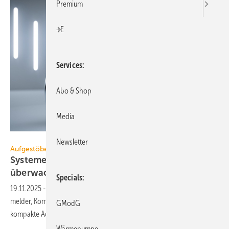
Premium
+E
Services
Abo & Shop
Media
Fränkische
Newsletter
Aufgestöbert
Systeme für die TGA+E: strö­mungs­opti­miert,
über­wa­chend,
bunt
Specials
19.11.2025
-
Mehr­schicht­ver­bund­rohr­system, 280°-KNX-Bewe­gungs­
melder, Kombi-Mess­gerät für Füll­wasser, far­bige Bad-Acces­soires,
GModG
kom­pakte
Adsorp­tions­trock­ner.
Wärmepumpe