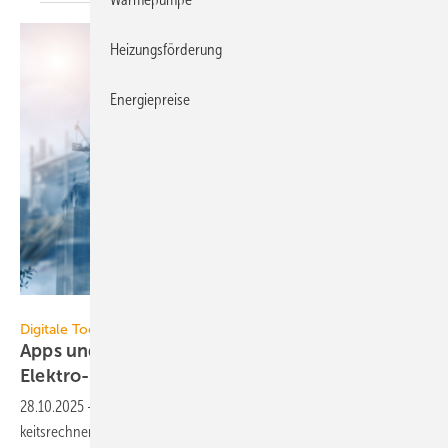
Heizungsförderung
Energiepreise
panuwat - stock.adobe.com
Digitale Tools
Apps und Soft­ware für die TGA- und
Elek­tro-Branche
28.10.2025
-
Neu in der Tool-Übersicht: energielenker Wirt­schaft­lich­
keits­rechner für Enbas, Hüppe Sphere Online-Konfi­gu­rator und Wolfs