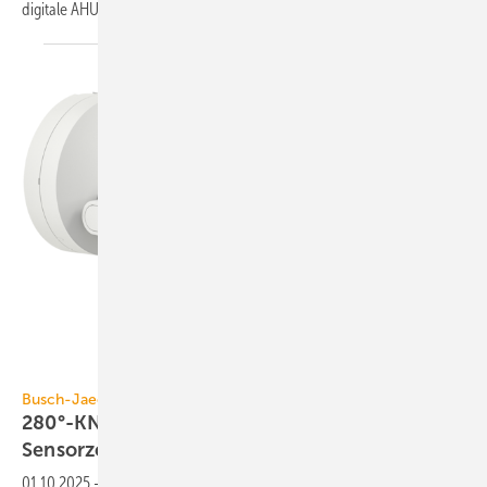
digi­tale AHU
Auftrags­mappe.
ABB AG – Busch-Jaeger
Busch-Jaeger
280°-KNX-Bewegungsmelder mit vier
Sensorzonen
01.10.2025
-
Der Bewegungs­melder Busch-Wächter PRO KNX von