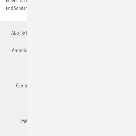
unterstützt beim Erstellen einer Materialliste für Schalter, Steckdosen
und
Sondersteckvorrichtungen.
Abo- & Leserservice
AGB
Alle Inhalte chronologisch
Anmelden
Anmeldung & Registrierung
Datenschutz
Editor's choice
E-Paper
Fachbeiträge
Gentner Verlag
Impressum
Karriere bei Gentner
Team
Mediaservice
Mitgliedschaften und Engagement
Newsletter