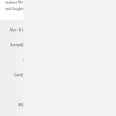
saubere Montage – vom Randdämmstreifen, der Trittschalldämmung
und Ausgleichsmasse bis hin zum Ablauf
und...
Abo- & Leserservice
AGB
Alle Inhalte chronologisch
Anmelden
Anmeldung & Registrierung
Datenschutz
Editor's choice
E-Paper
Fachbeiträge
Gentner Verlag
Impressum
Karriere bei Gentner
Team
Mediaservice
Mitgliedschaften und Engagement
Newsletter