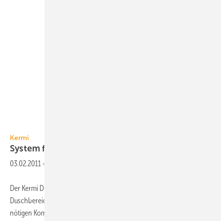
Kermi
Kermi
System für befliesbare
Duschflächen
03.02.2011
-
Der Kermi Duschplatz ist ein Komplettsystem für bodenebene
Duschbereiche und bietet mit einem einfachen, logischen Aufbau alle
nötigen Komponenten für eine baustellengerechte, sichere und