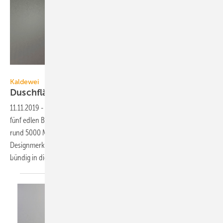
Bild: Kaldewei
Kaldewei
Duschfläche mit 5000
Möglichkeiten
11.11.2019
-
Mit 17 Farben, 20 Abmessungen, drei Oberflächen und
fünf edlen Blenden bietet die emaillierte Duschfläche Kaldewei Nexsys
rund 5000 Möglichkeiten zur Badplanung. Charakteristisches
Designmerkmal ist eine schlanke, puristische Ablaufrinne, die sich fast
bündig in die Duschfläche einfügt.
Neben...