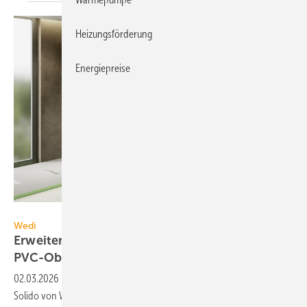
Heizungsförderung
Energiepreise
Wedi
Wedi
Erweiterbares Duschelement für
PVC-Oberflächen
02.03.2026
-
Das 100 % wasser­dichte Dusch-/Boden­system Fundo
Solido von Wedi ist für barriere­freie Bäder und Räume mit PVC-Belag