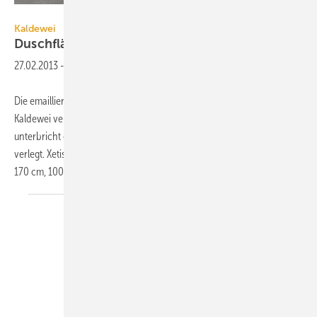
Kaldewei
Kaldewei
Duschfläche mit
Wandablauf
27.02.2013
-
Die emaillierte Duschfläche Xetis mit integriertem Wandablauf von
Kaldewei verschmilzt mit dem Badezimmerboden, kein Ablauf
unterbricht die Duschfläche: die Entwässerung ist dezent in die Wand
verlegt. Xetis ist in dreizehn Größen, beispielsweise 90 × 120 cm, 90 ×
170 cm, 100 × 100 cm und 100
×...