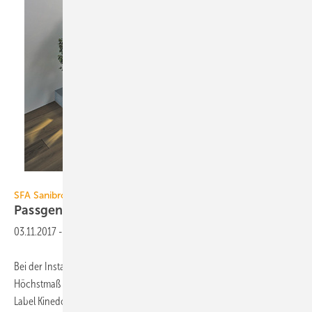
SFA Sanibroy
SFA Sanibroy
Passgenaue
Duschsanierung
03.11.2017
-
Bei der Installation attraktiver Duschlösungen im Bestand ist ein
Höchstmaß an Flexibilität gefragt. SFA Sanibroy bietet dafür unter dem
Label Kinedo mit der Kombination aus superflachen Duschflächen