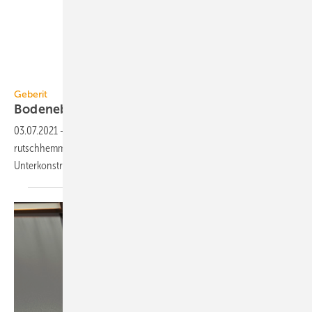
Geberit
Geberit
Bodenebene Duschfläche
Olona
03.07.2021
-
Die bodenebene Duschfläche Geberit Olona ist
rutschhemmend Klasse B und lässt sich mit einer neuartigen
Unterkonstruktion einfach
montieren.