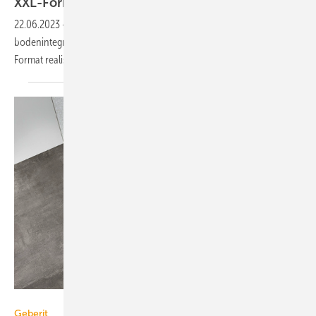
XXL-Format
22.06.2023
-
Mit der Duschfliese BetteAir können besonders flache
bodenintegrierte Duschplätze aus glasiertem Titan-Stahl bis zum XXL-
Format realisiert
werden.
Geberit
Geberit