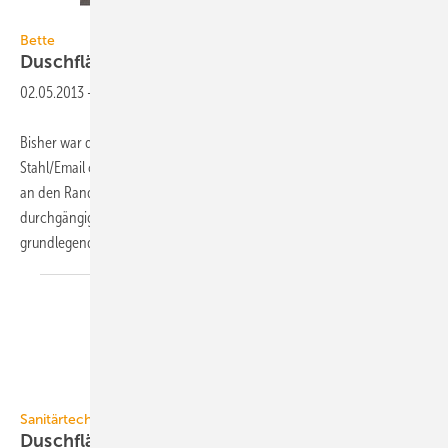
Bette
Bette
Duschfläche mit seitlichem
Ablauf
02.05.2013
-
Bisher war der zentrierte Ablauf für die BetteFloor-Duschflächen aus
Stahl/Email charakteristisch, jetzt rückt Bette den Ablauf aus der Mitte
an den Rand: Die bodenebene BetteFloor Side bietet so eine
durchgängige und fugenlose Standfläche. Dafür war eine
grundlegende Überarbeitung
der...
Kaldewei
Sanitärtechnik
Duschfläche mit
Wandablauf