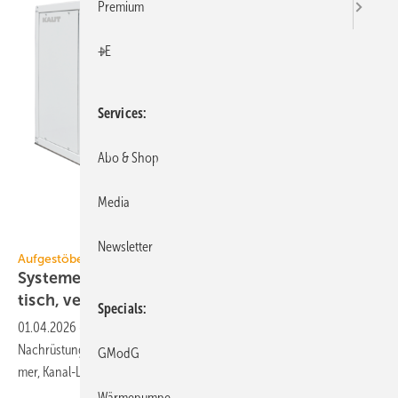
Premium
+E
Services
Abo & Shop
Media
Alfred Kaut
Newsletter
Aufgestöbert
Systeme für die TGA+E: druck­fest, dauer­elas­
tisch,
ver­netzt
Specials
01.04.2026
-
Duschelement für PVC-Beläge, Geräte­dose für WDVS-
Nach­rüs­tun­gen, Up­date für Zu­tritts­kon­troll­sys­tem, Druck­mess­um­for­
GModG
mer,
Kanal-Luft­ent­feuch­ter.
Wärmepumpe