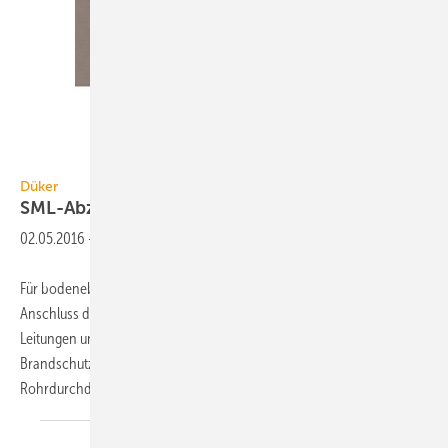
Düker
Düker
SML-Abzweig für
Duschflächen
02.05.2016
-
Für bodenebene Duschen sind praktikable Lösungen für den
Anschluss der Abflussleitung an die Fallleitung erforderlich, denn
Leitungen unterhalb der Decke sind häufig nicht erwünscht und bei
Brandschutzauflagen muss mindestens eine weitere
Rohrdurchdringung abgeschottet werden. Eleganter ist
es...