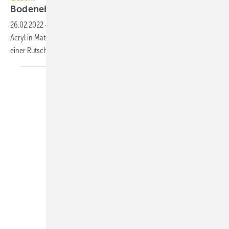
Bodenebene Duschfläche aus
Acryl
26.02.2022
-
Geberit bietet die bodenebene Duschfläche Nemea aus
Acryl in Mattweiß mit neun Größen von 80 × 80 bis 140 × 90 cm mit
einer Rutschhemmung der Klasse A
an.