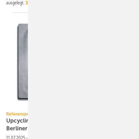
ausgelegt.
Kaldewei
Referenzprojekt Kaldewei
Upcycling: Badprodukte erhal­ten 2. Leben in
Berli­ner
Hotel
11.07.2025
-
Kaldewei demons­triert mit einem Pilot­projekt im 25hours