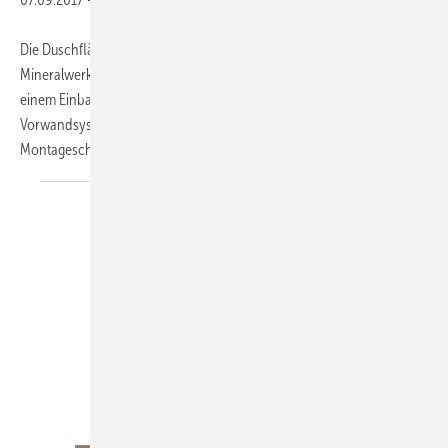
Die Duschfläche Setaplano von Geberit besteht aus einem
Mineralwerkstoff, dessen Oberfläche sich sanft und warm anfühlt. Mit
einem Einbaurahmen lässt sich die Duschfläche wie ein Geberit-
Vorwandsystem installieren. Die Zahl der Einzelteile und
Montageschritte wurde durch einen
hohen...