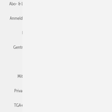
Abo- & Leserservice
AGB
Alle Inhalte chronologisch
Anmelden
Anmeldung & Registrierung
Datenschutz
Editor's choice
E-Paper
Fachbeiträge
Gentner Verlag
Impressum
Karriere bei Gentner
Team
Mediaservice
Mitgliedschaften und Engagement
Newsletter
Privacy Manager
RSS-Feed
TGA+E abonnieren
TGA+E-WissensCheck
Veranstaltungen / Webinare