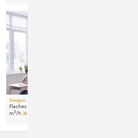
Swegon
Flaches dezentrales Lüftungsgerät bis 1050
3
m
/h