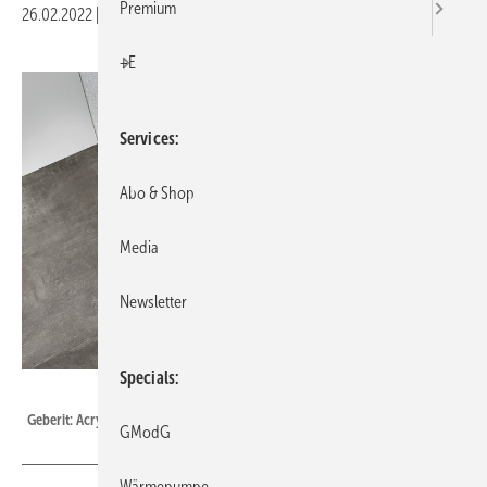
Premium
26.02.2022
|
Veröffentlicht in
Ausgabe 03-2022
|
Druckvorschau
+E
Services
Abo & Shop
Media
Newsletter
Specials
Geberit
Geberit: Acryl-Duschfläche Nemea.
GModG
Wärmepumpe