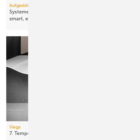
Aufgestöbert
Systeme für die TGA+E: repara­tur­freund­lich,
smart,
effizient
Viega
7.
Tempoplex-Generation