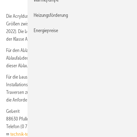
Heizungsförderung
Die Acrylduschfläche Nemea von Geberit ist in Mattweiß mit neun
Größen zwischen 80 × 80 cm und 140 × 90 cm erhältlich (ab April
Energiepreise
2022). Die bodenebene Duschfläche ist mit einer Rutschhemmung
der Klasse A ausgestattet.
Für den Ablauf mit 90-mm-Standarddurchmesser gibt es optional eine
Ablaufabdeckung mit Chromrand. Ein zusätzlicher Kammeinsatz unter
dieser Ablaufabdeckung vereinfacht die Reinigung.
Für die baustatisch korrekte Montage der Duschfläche steht ein
Installationsset mit stufenlos höhenverstellbaren Füßen und
Traversen zu Verfügung. Das zusätzlich erhältliche Abdichtset erfüllt
die Anforderungen der Abdichtnorm DIN 18 534.
Geberit
88630 Pfullendorf
Telefon (0 75 52) 9 34 10 11
technik-telefon@geberit.com