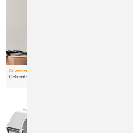
Gewerkeübergreifend planen
Geberit: Elek­tro-Ins­tal­la­tion in der
Vorwand