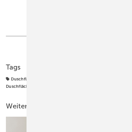
Teilen
Link kopieren
Tags
Duschfläche
Geberit
Produkte
bodenebene
Duschfläche
Weitere Inhalte