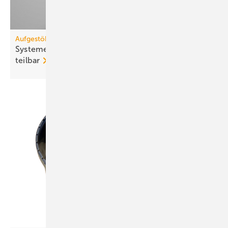
Aufgestöbert
Systeme für die TGA+E: bo­den­gleich, öko­lo­gisch,
teil­bar