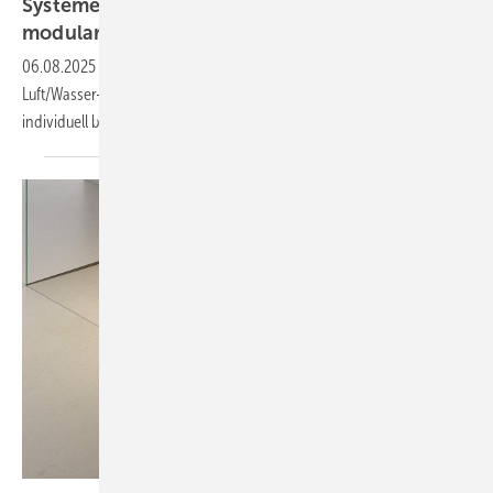
Systeme für die TGA+E: ae­ro­dy­na­misch,
modular,
de­sign­ori­en­tiert
06.08.2025
-
Brandgas-Ventilator, Heimladestation, R290-
Luft/Wasser-Wärmepumpe, hardwarefreie Gegensprechanlage,
individuell befliesbare
Duschrinnen.