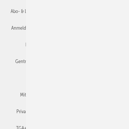
Abo- & Leserservice
AGB
Alle Inhalte chronologisch
Anmelden
Anmeldung & Registrierung
Datenschutz
Editor's choice
E-Paper
Fachbeiträge
Gentner Verlag
Impressum
Karriere bei Gentner
Team
Mediaservice
Mitgliedschaften und Engagement
Newsletter
Privacy Manager
RSS-Feed
TGA+E abonnieren
TGA+E-WissensCheck
Veranstaltungen / Webinare