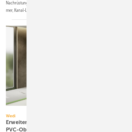
Nach­rüs­tun­gen, Up­date für Zu­tritts­kon­troll­sys­tem, Druck­mess­um­for­
mer,
Kanal-Luft­ent­feuch­ter.
Wedi
Wedi
Erweiterbares Duschelement für
PVC-Oberflächen