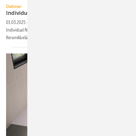
Dallmer
Dallmer
Individuell befliesbare
Duschrinnen
01.03.2025
-
Die befliesbaren Duschrinnen CeraFloor / CeraWall
Individual Neo eignet sich für eine große Auswahl an Fliesen- und
Keramikbelägen sowie
Naturstein.