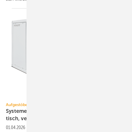
Alfred Kaut
Aufgestöbert
Systeme für die TGA+E: druck­fest, dauer­elas­
tisch,
ver­netzt
01.04.2026
-
Duschelement für PVC-Beläge, Geräte­dose für WDVS-