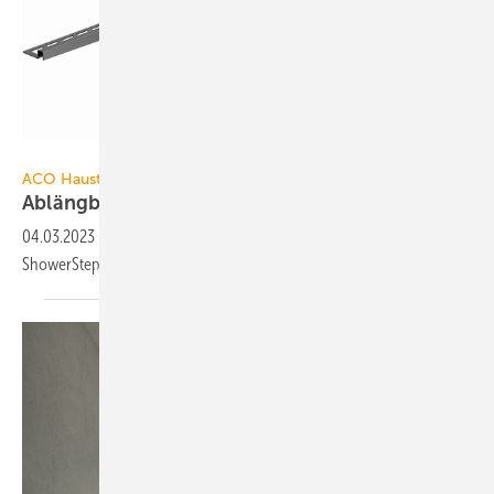
ACO Haustechnik
ACO Haustechnik
Ablängbare Keilschiene auch in
Schwarz
04.03.2023
-
ACO Haustechnik bietet den Gefällekeil ACO
ShowerStep jetzt auch als schwarze Variante
an.