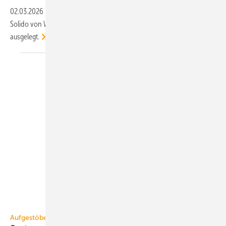
02.03.2026
-
Das 100 % wasser­dichte Dusch-/Boden­system Fundo
Solido von Wedi ist für barriere­freie Bäder und Räume mit PVC-Belag
ausgelegt.
Systemair
Aufgestöbert