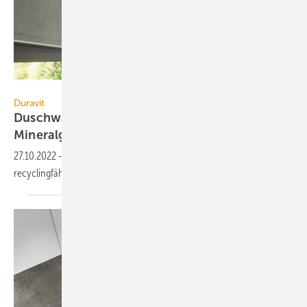
Duravit AG
Duravit
Duschwanne aus recyclingfähigem
Mineralguss
27.10.2022
-
Mit Sustano hat Duravit die erste Duschwanne aus dem
recyclingfähigen Mineralwerkstoff „DuraSolid Nature“
vorgestellt.