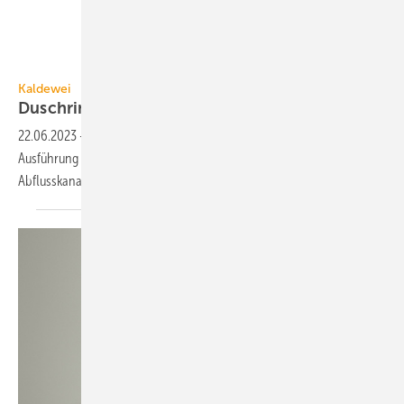
Franz Kaldewei
Kaldewei
Duschrinne mit
Wärmerückgewinnung
22.06.2023
-
Die Duschrinne FlowLine von Kaldewei hat in der
Ausführung Heatrecovery einen Wärmeübertrager, der unsichtbar im
Abflusskanal integriert
ist.