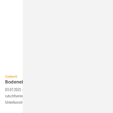
Geberit
Geberit
Bodenebene Duschfläche
Olona
03.07.2021
-
Die bodenebene Duschfläche Geberit Olona ist
rutschhemmend Klasse B und lässt sich mit einer neuartigen
Unterkonstruktion einfach
montieren.