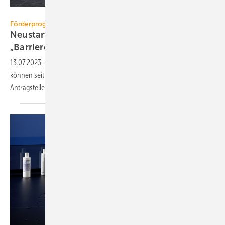
Dallmer
Förderprogramme
Neustart von KfW-Zuschuss 455-B
„Barrierereduzierung“
13.07.2023
-
Über das KfW-Programm 455-B „Barrierereduzierung“
können seit dem 13. Juli 2023 wieder Zuschüsse beantragt werden.
Antragsteller müssen sich wohl
sputen.