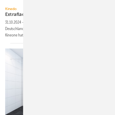
SFA Deutschland
Kinedo
Extraflache
Duschwannen
31.10.2024
-
Für die indivi­duelle Bad­gestal­tung hat Kinedo (SFA
Deutschland) das Port­folio mit extra­flachen Dusch­wan­nen er­wei­tert.
Kineone hat eine Hö­he von nur
2 cm.