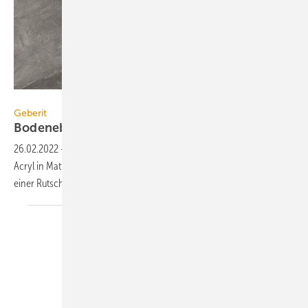
Geberit
Geberit
Bodenebene Duschfläche aus
Acryl
26.02.2022
-
Geberit bietet die bodenebene Duschfläche Nemea aus
Acryl in Mattweiß mit neun Größen von 80 × 80 bis 140 × 90 cm mit
einer Rutschhemmung der Klasse A
an.