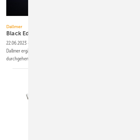
Dallmer
Dallmer
Black Edition für das schwarze
Bad
22.06.2023
-
Die Duschrinnen und Roste aus der Black Edition von
Dallmer ergänzen das schwarze Bad um wichtige Elemente für eine
durchgehende
Farbgestaltung.