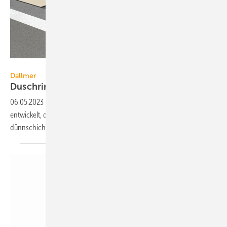
Dallmer
Dallmer
Duschrinne für fugenlose
Bäder
06.05.2023
-
Mit der CeraFrame Liquid hat Dallmer eine Duschrinne
entwickelt, die speziell auf die Anforderungen von fugenlosen
dünnschichtigen Spachtelsystemen abgestimmt
ist.