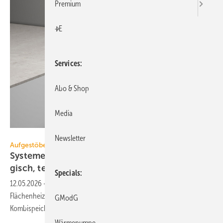
Premium
+E
Services
Abo & Shop
Media
Tece
Newsletter
Aufgestöbert
Systeme für die TGA+E: bo­den­gleich, öko­lo­
gisch,
teil­bar
Specials
12.05.2026
-
Bestückung für SteuVE, Duschrinne für Flüssigböden,
Flächenheizung mit Altpapierträger, Funk-Gateway, teilbarer
GModG
Kombispeicher für
Wär­me­pum­pen.
Wärmepumpe