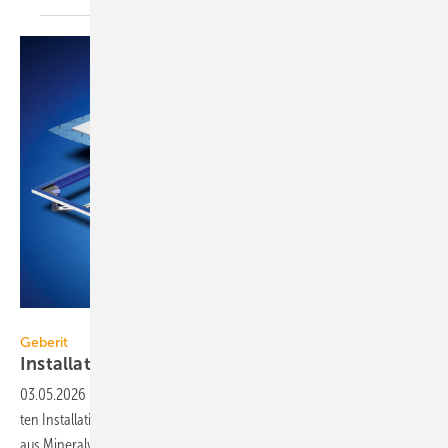
Geberit
Geberit
Installationsrahmen für
Duschflächen
03.05.2026
-
Geberit hat sein Duofix-Programm um einen vor­ge­fertig­
ten Installations­rahmen für die Mon­tage der Dusch­fläche CleanFloor
aus Mineral­werk­stoff
er­weitert.