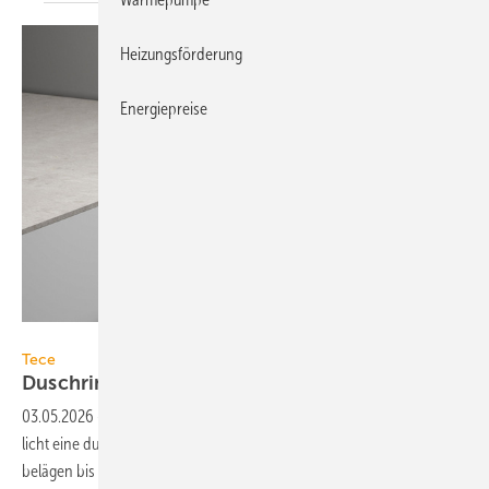
Heizungsförderung
Energiepreise
Tece
Tece
Duschrinne für
Flüssigböden
03.05.2026
-
Die Duschrinne Tecedrainline für Flüssigböden ermög­
licht eine durch­gängige Ober­fläche mit flüssig ver­arbei­teten Boden­
be­lägen bis in die
Dusche.